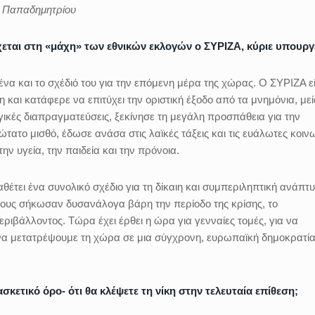
ο Παπαδημητρίου
χεται στη «μάχη» των εθνικών εκλογών ο ΣΥΡΙΖΑ, κύριε υπουργ
α και το σχέδιό του για την επόμενη μέρα της χώρας. Ο ΣΥΡΙΖΑ εί
και κατάφερε να επιτύχει την οριστική έξοδο από τα μνημόνια, με
γικές διαπραγματεύσεις, ξεκίνησε τη μεγάλη προσπάθεια για την
ατο μισθό, έδωσε ανάσα στις λαϊκές τάξεις και τις ευάλωτες κοιν
ην υγεία, την παιδεία και την πρόνοια.
θέτει ένα συνολικό σχέδιο για τη δίκαιη και συμπεριληπτική ανάπτυ
σους σήκωσαν δυσανάλογα βάρη την περίοδο της κρίσης, το
ριβάλλοντος. Τώρα έχει έρθει η ώρα για γενναίες τομές, για να
αι να μετατρέψουμε τη χώρα σε μια σύγχρονη, ευρωπαϊκή δημοκρατία
κετικό όρο- ότι θα κλέψετε τη νίκη στην τελευταία επίθεση;