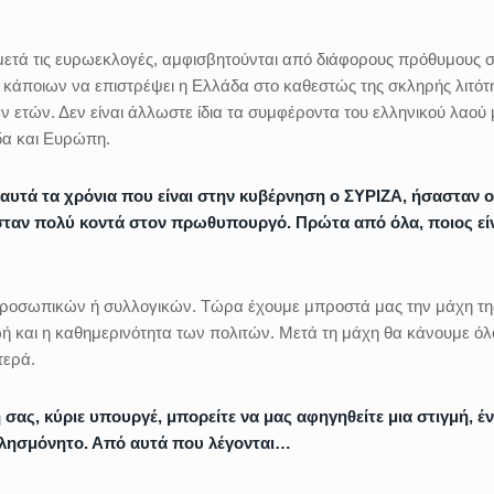
η μετά τις ευρωεκλογές, αμφισβητούνται από διάφορους πρόθυμους 
ιο κάποιων να επιστρέψει η Ελλάδα στο καθεστώς της σκληρής λιτότ
ν ετών. Δεν είναι άλλωστε ίδια τα συμφέροντα του ελληνικού λαού 
άδα και Ευρώπη.
υτά τα χρόνια που είναι στην κυβέρνηση ο ΣΥΡΙΖΑ, ήσασταν ο
ταν πολύ κοντά στον πρωθυπουργό. Πρώτα από όλα, ποιος είν
 προσωπικών ή συλλογικών. Τώρα έχουμε μπροστά μας την μάχη τη
ζωή και η καθημερινότητα των πολιτών. Μετά τη μάχη θα κάνουμε όλ
τερά.
 σας, κύριε υπουργέ, μπορείτε να μας αφηγηθείτε μια στιγμή, έ
αλησμόνητο. Από αυτά που λέγονται…