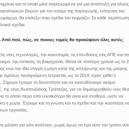
μόνια και το οποίο μιλά συγκεκριμένα για μια ανάπτυξη για όλους
 φορολογικών βαρών για τον κόσμο της παραγωγής, ενίσχυση του
κυρίαρχα, θα επιλέξει ποιο σχέδιο τον εκφράζει. Σε κάθε περίπτωση
λιτικά σχέδια.
ας. Από πού, πώς, σε ποιους τομείς θα προκύψουν όλες αυτές;
ις νέες τεχνολογίες, την καινοτομία, τις επενδύσεις στις ΑΠΕ και τη
ρισμό, την εστίαση, τη βιομηχανία. Μέσα σε τέσσερα χρόνια ως το 2
ας ενώ την ίδια στιγμή η μάχη κατά της απλήρωτης και της μαύρης
ν αμέσως προηγούμενη τετραετία, ως το 2014, είχαν χαθεί 1
ς. Σήμερα έχουμε τη δυνατότητα και να κατευθύνουμε ακόμα
 της νέας Αναπτυξιακής Τράπεζας, για να δημιουργηθούν νέες θέσ
ο το οποίο πέρα από ευνοϊκότερο θα είναι και σταθερό, ώστε να
η η χώρα. Έχουμε και τη γνώση και το σχέδιο και την ικανότητα ν
σεων εργασίας.
 μιλήσει για κάτι ανάλογο, χωρίς όμως να έχει ούτε τον τρόπο ούτ