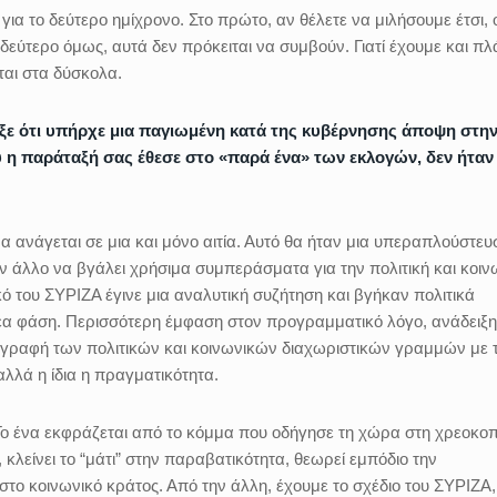
 για το δεύτερο ημίχρονο. Στο πρώτο, αν θέλετε να μιλήσουμε έτσι, 
 δεύτερο όμως, αυτά δεν πρόκειται να συμβούν. Γιατί έχουμε και π
ται στα δύσκολα.
ξε ότι υπήρχε μια παγιωμένη κατά της κυβέρνησης άποψη στη
η παράταξή σας έθεσε στο «παρά ένα» των εκλογών, δεν ήταν
α ανάγεται σε μια και μόνο αιτία. Αυτό θα ήταν μια υπεραπλούστευ
ν άλλο να βγάλει χρήσιμα συμπεράσματα για την πολιτική και κοιν
ό του ΣΥΡΙΖΑ έγινε μια αναλυτική συζήτηση και βγήκαν πολιτικά
α φάση. Περισσότερη έμφαση στον προγραμματικό λόγο, ανάδειξ
ιγραφή των πολιτικών και κοινωνικών διαχωριστικών γραμμών με 
 αλλά η ίδια η πραγματικότητα.
 Το ένα εκφράζεται από το κόμμα που οδήγησε τη χώρα στη χρεοκοπ
 κλείνει το “μάτι” στην παραβατικότητα, θεωρεί εμπόδιο την
στο κοινωνικό κράτος. Από την άλλη, έχουμε το σχέδιο του ΣΥΡΙΖΑ,