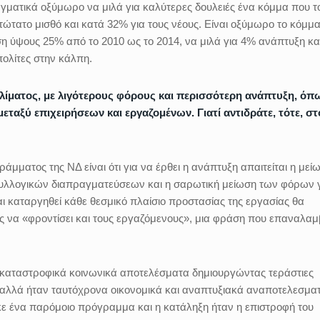
πραγματικά οξύμωρο να μιλά για καλύτερες δουλειές ένα κόμμα που τ
τώτατο μισθό και κατά 32% για τους νέους. Είναι οξύμωρο το κόμμ
η ύψους 25% από το 2010 ως το 2014, να μιλά για 4% ανάπτυξη κα
πολίτες στην κάλπη.
κλίματος, με λιγότερους φόρους και περισσότερη ανάπτυξη, όπ
μεταξύ επιχειρήσεων και εργαζομένων. Γιατί αντιδράτε, τότε, στ
μματος της ΝΔ είναι ότι για να έρθει η ανάπτυξη απαιτείται η μεί
λλογικών διαπραγματεύσεων και η σαρωτική μείωση των φόρων γι
αι καταργηθεί κάθε θεσμικό πλαίσιο προστασίας της εργασίας θα
ς να «φροντίσει και τους εργαζόμενους», μια φράση που επαναλαμ
ς καταστροφικά κοινωνικά αποτελέσματα δημιουργώντας τεράστιες
 αλλά ήταν ταυτόχρονα οικονομικά και αναπτυξιακά αναποτελεσματ
κε ένα παρόμοιο πρόγραμμα και η κατάληξη ήταν η επιστροφή του