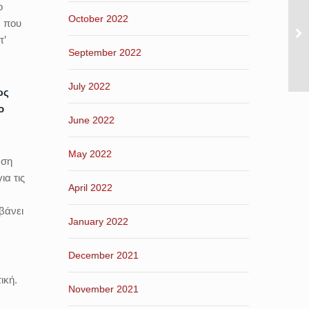
ο
October 2022
α που
τ’
September 2022
July 2022
ως
ο
June 2022
May 2022
ωση
α τις
April 2022
βάνει
January 2022
December 2021
ική.
November 2021