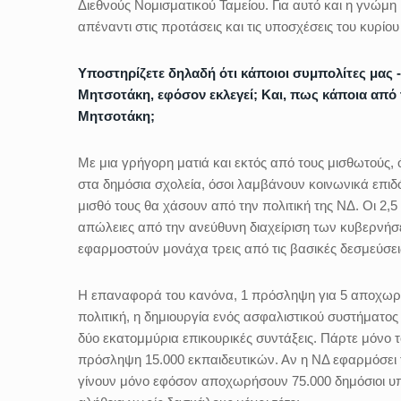
Διεθνούς Νομισματικού Ταμείου. Για αυτό και η γνώμη 
απέναντι στις προτάσεις και τις υποσχέσεις του κυρίο
Υποστηρίζετε δηλαδή ότι κάποιοι συμπολίτες μας 
Μητσοτάκη, εφόσον εκλεγεί; Και, πως κάποια από 
Μητσοτάκη;
Με μια γρήγορη ματιά και εκτός από τους μισθωτούς, 
στα δημόσια σχολεία, όσοι λαμβάνουν κοινωνικά επιδό
μισθό τους θα χάσουν από την πολιτική της ΝΔ. Οι 2,
απώλειες από την ανεύθυνη διαχείριση των κυβερνήσε
εφαρμοστούν μονάχα τρεις από τις βασικές δεσμεύσει
Η επαναφορά του κανόνα, 1 πρόσληψη για 5 αποχωρήσ
πολιτική, η δημιουργία ενός ασφαλιστικού συστήματος
δύο εκατομμύρια επικουρικές συντάξεις. Πάρτε μόνο τ
πρόσληψη 15.000 εκπαιδευτικών. Αν η ΝΔ εφαρμόσει τ
γίνουν μόνο εφόσον αποχωρήσουν 75.000 δημόσιοι υπ