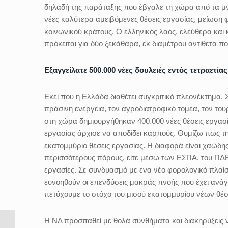
δηλαδή της παράταξης που έβγαλε τη χώρα από τα μνη
νέες καλύτερα αμειβόμενες θέσεις εργασίας, μείωση
κοινωνικού κράτους. Ο ελληνικός λαός, ελεύθερα και 
πρόκειται για δύο ξεκάθαρα, εκ διαμέτρου αντίθετα πο
Εξαγγείλατε 500.000 νέες δουλειές εντός τετραετί
Εκεί που η Ελλάδα διαθέτει συγκριτικό πλεονέκτημα. Στ
πράσινη ενέργεια, τον αγροδιατροφικό τομέα, τον του
στη χώρα δημιουργήθηκαν 400.000 νέες θέσεις εργασί
εργασίας άρχισε να αποδίδει καρπούς. Θυμίζω πως τη
εκατομμύριο θέσεις εργασίας. Η διαφορά είναι χαώδη
περισσότερους πόρους, είτε μέσω των ΕΣΠΑ, του ΠΔΕ,
εργασίες. Σε συνδυασμό με ένα νέο φορολογικό πλαίσι
ευνοηθούν οι επενδύσεις μακράς πνοής που έχει ανάγκ
πετύχουμε το στόχο του μισού εκατομμυρίου νέων θέ
Η ΝΔ προσπαθεί με θολά συνθήματα και διακηρύξεις να