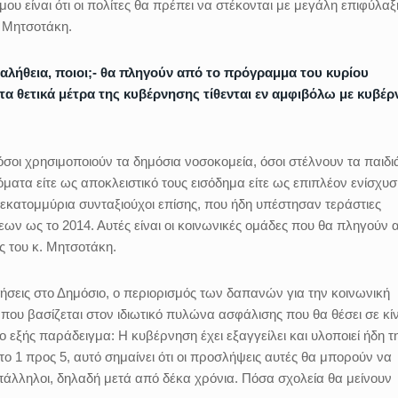
μου είναι ότι οι πολίτες θα πρέπει να στέκονται με μεγάλη επιφύλαξ
υ Μητσοτάκη.
-αλήθεια, ποιοι;- θα πληγούν από το πρόγραμμα του κυρίου
τα θετικά μέτρα της κυβέρνησης τίθενται εν αμφιβόλω με κυβέ
όσοι χρησιμοποιούν τα δημόσια νοσοκομεία, όσοι στέλνουν τα παιδι
ματα είτε ως αποκλειστικό τους εισόδημα είτε ως επιπλέον ενίσχυσ
5 εκατομμύρια συνταξιούχοι επίσης, που ήδη υπέστησαν τεράστιες
ων ως το 2014. Αυτές είναι οι κοινωνικές ομάδες που θα πληγούν 
ς του κ. Μητσοτάκη.
εις στο Δημόσιο, ο περιορισμός των δαπανών για την κοινωνική
 που βασίζεται στον ιδιωτικό πυλώνα ασφάλισης που θα θέσει σε κί
ο εξής παράδειγμα: Η κυβέρνηση έχει εξαγγείλει και υλοποιεί ήδη τ
ο 1 προς 5, αυτό σημαίνει ότι οι προσλήψεις αυτές θα μπορούν να
άλληλοι, δηλαδή μετά από δέκα χρόνια. Πόσα σχολεία θα μείνουν