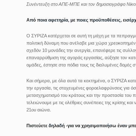
Συνέντευξη στο ΑΠΕ-ΜΠΕ και τον δημοσιογράφο Νίκ
Από ποια αφετηρία, με ποιες προϋποθέσεις, εισέρ
O ΣΥΡΙΖΑ κατέρχεται σε αυτή τη μάχη με τα πεπραγμέν
πολιτική δύναμη που ανέλαβε μια χώρα χρεοκοπημένη 
σχεδόν 10 μονάδες την ανεργία, επανέφερε τις συλλο
επαναρρύθμιση της αγοράς εργασίας, αύξησε τον κατώτ
ομάδες, έστησε στα πόδια τους τις διαλυμένες δομές στ
Και σήμερα, με όλα αυτά τα κεκτημένα, ο ΣΥΡΙΖΑ κατα
την εργασία, τις στοχευμένες φοροελαφρύνσεις για ό
μετασχηματισμό του κράτους και την προστασία του πε
τελειώνουμε με τις ολέθριες συνέπειες της κρίσης κ
21ου αιώνα.
Πιστεύετε δηλαδή -για να χρησιμοποιήσω έναν μπασ