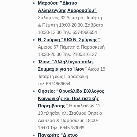
Μαρούσι: ”Δίκτυο
Αλληλεγγύης Αμαρουσίου”
Σαλαμίνος 32 Δευτέρα, Τετάρτη
& Πέμπτη 19:00-20:30, Σάββατο
10:30-12:30 Τηλ. 6974966654
Ν. Σμύρνη “ΚΙΦ Ν. Σμύρνης”
Αμισού 67 Πέμπτη & Παρασκευή
18:30-20:30 Τηλ. 2109316127
Ίλιον: “Αλληλέγγυα πόλη-
Συμμαχία για το Ίλιον”
Αικού 19
Τετάρτη έως Παρασκευή
τηλ.6974966654
Θησείο: “Θρυαλλίδα Σύλλογος
Κοινωνικής και Πολιτιστικής
Παρέμβασης”
Ηρακλειδών 11-
13 πλησίον ηλ. Σταθμού Θησείο
Δευτέρα & Παρασκευή 18:00-
19:00 Τηλ. 6945783089
Παγκράτι: “Δίκτυο