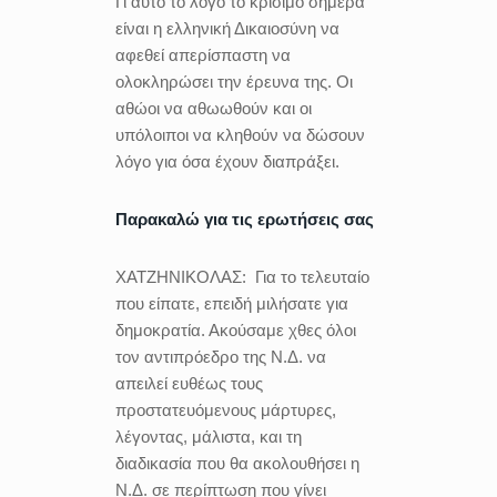
Γι αυτό το λόγο το κρίσιμο σήμερα
είναι η ελληνική Δικαιοσύνη να
αφεθεί απερίσπαστη να
ολοκληρώσει την έρευνα της. Οι
αθώοι να αθωωθούν και οι
υπόλοιποι να κληθούν να δώσουν
λόγο για όσα έχουν διαπράξει.
Παρακαλώ για τις ερωτήσεις σας
ΧΑΤΖΗΝΙΚΟΛΑΣ:
Για το τελευταίο
που είπατε, επειδή μιλήσατε για
δημοκρατία. Ακούσαμε χθες όλοι
τον αντιπρόεδρο της Ν.Δ. να
απειλεί ευθέως τους
προστατευόμενους μάρτυρες,
λέγοντας, μάλιστα, και τη
διαδικασία που θα ακολουθήσει η
Ν.Δ. σε περίπτωση που γίνει