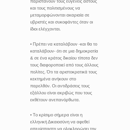
παριστάνουν τους ευγενείς αστούς
και τους πολιτισμένους να
μεταμορφώνονται ακαριαία σε
υβριστές και συκοφάντες όταν οι
ίδιοι ελέγχονται.
• Πρέπει να καταλάβουν -και θα το
καταλάβουν- ότι σε μια δημοκρατία
& σε ένα κράτος δικαίου τίποτα δεν
τους διαφοροποιεί από τους άλλους
πολίτες. Ότι τα αριστοκρατικά τους
κεκτημένα ανήκουν στο
παρελθόν. Οι αντιδράσεις τους
εξάλλου είναι ακριβώς που τους
εκθέτουν ανεπανόρθωτα.
• Tο κρίσιμο σήμερα είναι η
ελληνική Δικαιοσύνη να αφεθεί
απερίσπαστη να ολοκληρώσει την