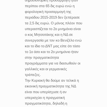
δημοσιονομική προσαρμογή ήταν
περίπου στα 65 δις ευρώ ενώ η
φορολογική προσαρμογή της
περιόδου 2015-2019 δεν ξεπέρασε
τα 2,5 δις ευρώ. Ο μόνος πλέον που
υπερασπίζεται το 2ο μνημόνιο είναι
ο κος Μητσοτάκης και η ΝΔ σε
συνεργασία με τον κο Βενιζέλο ενώ
και το ίδιο το ΔΝΤ μας είπε ότι τόσο
το 1ο όσο και το 2ο μνημόνιο ήταν
στην πραγματικότητα
προγράμματα για να διασωθούν οι
γαλλικές και οι γερμανικές
τράπεζες.
Την Κυριακή θα δούμε αν τελικά η
εικονική πραγματικότητα της ΝΔ
είναι που υπερίσχυσε ή αν
υπερισχύει η πραγματική
πραγματικότητα, δηλαδή η