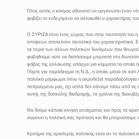
Όλος αυτός ο κόσμος αδυνατεί να οργανώσει έναν νέο 
φοβίζει το ενδεχόμενο να αλλοιωθεί ο χαρακτήρας το
Ο ΣΥΡΙΖΑ είναι ένας χώρος που στην ταυτότητά του 
απόψεων αποτελούν ταυτοτικά του χαρακτηριστικά. Εί
τα πυρά των άλλων πολιτικών δυνάμεων που θεωρούν
φοβηθούμε ούτε να διστάσουμε μπροστά στη δυνατότη
φόβος της αλλοίωσης υπάρχει για κόμματα τα οποία ή
Πάρτε για παράδειγμα τη Ν.Δ., η οποία, μέσα σε κάτι 
πολιτικό μόρφωμα όπου η ακροδεξιά παραδοξολογία έχ
πεπραγμένα μας, όχι απλά δεν κάναμε πίσω από τις α
αυτής της δύσκολης διαδρομής, τα χρόνια της διακυβ
Θα δούμε κάποια κίνηση ανοίγματος και προς τα αρισ
συγκινεί η πολιτική σας πρόταση και θα μπορούσαμε 
Κριτήριο της αριστερής πολιτικής είναι αν το πολιτικ