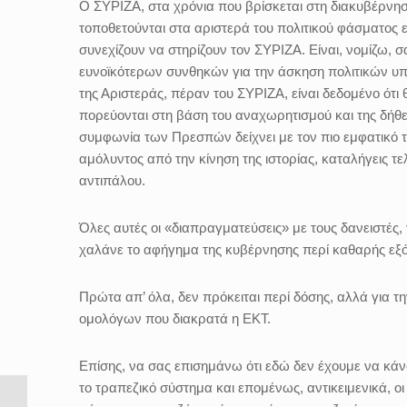
Ο ΣΥΡΙΖΑ, στα χρόνια που βρίσκεται στη διακυβέρνησ
τοποθετούνται στα αριστερά του πολιτικού φάσματος εί
συνεχίζουν να στηρίζουν τον ΣΥΡΙΖΑ. Είναι, νομίζω, σ
ευνοϊκότερων συνθηκών για την άσκηση πολιτικών υπ
της Αριστεράς, πέραν του ΣΥΡΙΖΑ, είναι δεδομένο ότι 
πορεύονται στη βάση του αναχωρητισμού και της δήθε
συμφωνία των Πρεσπών δείχνει με τον πιο εμφατικό τρ
αμόλυντος από την κίνηση της ιστορίας, καταλήγεις τελ
αντιπάλου.
Όλες αυτές οι «διαπραγματεύσεις» με τους δανειστές
χαλάνε το αφήγημα της κυβέρνησης περί καθαρής εξόδ
Πρώτα απ’ όλα, δεν πρόκειται περί δόσης, αλλά για 
ομολόγων που διακρατά η ΕΚΤ.
Επίσης, να σας επισημάνω ότι εδώ δεν έχουμε να κά
το τραπεζικό σύστημα και επομένως, αντικειμενικά, οι 