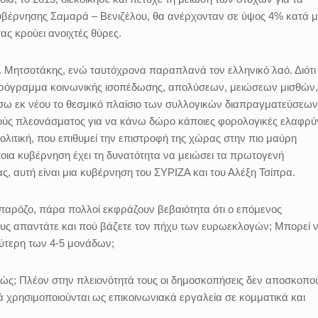
 κυβέρνησης Σαμαρά – Βενιζέλου, θα ανέρχονταν σε ύψος 4% κατά 
σας κρούει ανοιχτές θύρες.
 κ. Μητσοτάκης, ενώ ταυτόχρονα παραπλανά τον ελληνικό λαό. Διότι
 πρόγραμμα κοινωνικής ισοπέδωσης, απολύσεων, μειώσεων μισθών,
ω εκ νέου το θεσμικό πλαίσιο των συλλογικών διαπραγματεύσεων,
ούς πλεονάσματος για να κάνω δώρο κάποιες φορολογικές ελαφρύ
πολιτική, που επιθυμεί την επιστροφή της χώρας στην πιο μαύρη
ια κυβέρνηση έχει τη δυνατότητα να μειώσει τα πρωτογενή
, αυτή είναι μια κυβέρνηση του ΣΥΡΙΖΑ και του Αλέξη Τσίπρα.
αρόζο, πάρα πολλοί εκφράζουν βεβαιότητα ότι ο επόμενος
ους απαντάτε και πού βάζετε τον πήχυ των ευρωεκλογών; Μπορεί 
λύτερη των 4-5 μονάδων;
βώς; Πλέον στην πλειονότητά τους οι δημοσκοπήσεις δεν αποσκοπο
 χρησιμοποιούνται ως επικοινωνιακά εργαλεία σε κομματικά και