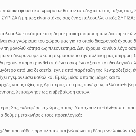
πολιτικό φορέα και «μοιραία» θα τον αποδεχτείτε στις τάξεις σας; 
υ ΣΥΡΙΖΑ ή μήπως είναι στόχος σας ένας πολυσυλλεκτικός ΣΥΡΙΖΑ;
η πολυσυλλεκτικότητα και η δημοκρατική ώσμωση των διαφορετικών
ναι ένα γνώρισμα του χώρου μας για το οποίο διαχρονικά έχουμε δ
 τη μονολιθικότητα ως πλεονέκτημα. Δεν έχουμε κανένα λόγο ούτ
τα να διευρύνουμε ακόμη περισσότερο την πολιτική μας επιρροή. 
δη έχουν απομακρυνθεί από ένα ορισμένο αξιακό και ιδεολογικό πλ
λιγότερο από μια δεκαετία, έγινε από παράταξη της Κεντροδεξιάς, 
ει ηγεμονεύσει καθολικά. Εμείς, μέσα από τις μάχες και τα
ρχές και τις αξίες της Αριστεράς που μας συνέχουν, αλλά κάθε βή
έρνησης, λειτούργησε ως επιβεβαίωση αυτών.
τερά; Σας ενδιαφέρει ο χώρος αυτός; Υπάρχουν εκεί άνθρωποι που
να δούμε μετακινήσεις τους προεκλογικά;
ό σχέδιο που κάθε φορά υλοποιείται βελτιώνει τη θέση των λαϊκών τά