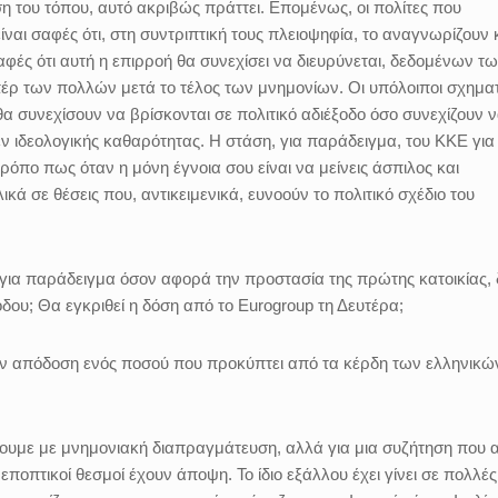
η του τόπου, αυτό ακριβώς πράττει. Επομένως, οι πολίτες που
ναι σαφές ότι, στη συντριπτική τους πλειοψηφία, το αναγνωρίζουν 
αφές ότι αυτή η επιρροή θα συνεχίσει να διευρύνεται, δεδομένων τ
έρ των πολλών μετά το τέλος των μνημονίων. Οι υπόλοιποι σχηματ
θα συνεχίσουν να βρίσκονται σε πολιτικό αδιέξοδο όσο συνεχίζουν 
ν ιδεολογικής καθαρότητας. Η στάση, για παράδειγμα, του ΚΚΕ για
όπο πως όταν η μόνη έγνοια σου είναι να μείνεις άσπιλος και
ικά σε θέσεις που, αντικειμενικά, ευνοούν το πολιτικό σχέδιο του
, για παράδειγμα όσον αφορά την προστασία της πρώτης κατοικίας, 
ου; Θα εγκριθεί η δόση από το Eurogroup τη Δευτέρα;
την απόδοση ενός ποσού που προκύπτει από τα κέρδη των ελληνικώ
νουμε με μνημονιακή διαπραγμάτευση, αλλά για μια συζήτηση που
εποπτικοί θεσμοί έχουν άποψη. Το ίδιο εξάλλου έχει γίνει σε πολλές