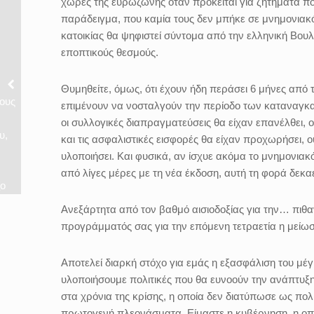
χώρες της ευρωζώνης όταν πρόκειται για ζητήματα που 
παράδειγμα, που καμία τους δεν μπήκε σε μνημονιακό
κατοικίας θα ψηφιστεί σύντομα από την ελληνική Βου
εποπτικούς θεσμούς.
Θυμηθείτε, όμως, ότι έχουν ήδη περάσει 6 μήνες από
ους
επιμένουν να νοσταλγούν την περίοδο των καταναγκασ
οι συλλογικές διαπραγματεύσεις θα είχαν επανέλθει, 
υ,
και τις ασφαλιστικές εισφορές θα είχαν προχωρήσει, 
υλοποιήσει. Και φυσικά, αν ίσχυε ακόμα το μνημονιακ
από λίγες μέρες με τη νέα έκδοση, αυτή τη φορά δεκα
ζο
Ανεξάρτητα από τον βαθμό αισιοδοξίας για την… πιθαν
προγράμματός σας για την επόμενη τετραετία η μείω
Αποτελεί διαρκή στόχο για εμάς η εξασφάλιση του μέ
υλοποιήσουμε πολιτικές που θα ευνοούν την ανάπτυξη
στα χρόνια της κρίσης, η οποία δεν διατύπωσε ως πο
πρωτογενή πλεονάσματα. Είμαστε η κυβέρνηση, η οποί