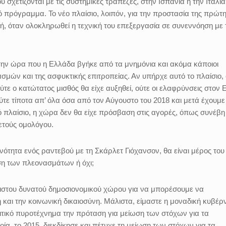
σχετίζονται με τις συστημικές τράπεζες, στην Ισπανία ή την Ιταλία,
 πρόγραμμα. Το νέο πλαίσιο, λοιπόν, για την προστασία της πρώτ
λή, όταν ολοκληρωθεί η τεχνική του επεξεργασία σε συνεννόηση με 
 την ώρα που η Ελλάδα βγήκε από τα μνημόνια και ακόμα κάποιοι
μών και της ασφυκτικής επιτροπείας. Αν υπήρχε αυτό το πλαίσιο, 
ούτε ο κατώτατος μισθός θα είχε αυξηθεί, ούτε οι ελαφρύνσεις στον
ούτε τίποτα απ’ όλα όσα από τον Αύγουστο του 2018 και μετά έχουμε
ό πλαίσιο, η χώρα δεν θα είχε πρόσβαση στις αγορές, όπως συνέβη
ετούς ομολόγου.
ότητα ενός ραντεβού με τη Σκάρλετ Γιόχανσον, θα είναι μέρος του
ση των πλεονασμάτων ή όχι;
γιστου δυνατού δημοσιονομικού χώρου για να μπορέσουμε να
 και την κοινωνική δικαιοσύνη. Μάλιστα, είμαστε η μοναδική κυβέρ
λιτικό πυροτέχνημα την πρόταση για μείωση των στόχων για τα
α, το 2015, διεκδίκησε και πέτυχε τη μείωση των στόχων για τα