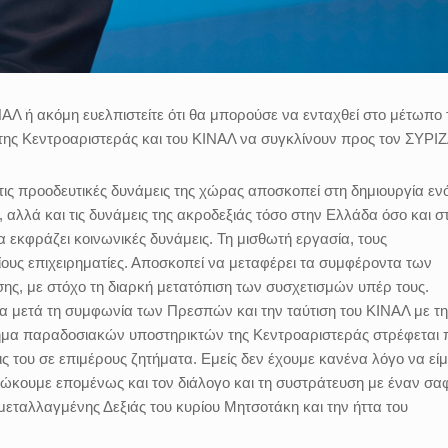
ΑΛ ή ακόμη ευελπιστείτε ότι θα μπορούσε να ενταχθεί στο μέτωπο
ης Κεντροαριστεράς και του ΚΙΝΑΛ να συγκλίνουν προς τον ΣΥΡΙΖ
τις προοδευτικές δυνάμεις της χώρας αποσκοπεί στη δημιουργία εν
, αλλά και τις δυνάμεις της ακροδεξιάς τόσο στην Ελλάδα όσο και σ
 εκφράζει κοινωνικές δυνάμεις. Τη μισθωτή εργασία, τους
αίους επιχειρηματίες. Αποσκοπεί να μεταφέρει τα συμφέροντα των
σης, με στόχο τη διαρκή μετατόπιση των συσχετισμών υπέρ τους.
ρα μετά τη συμφωνία των Πρεσπών και την ταύτιση του ΚΙΝΑΛ με τη
 τμήμα παραδοσιακών υποστηρικτών της Κεντροαριστεράς στρέφεται
εις του σε επιμέρους ζητήματα. Εμείς δεν έχουμε κανένα λόγο να εί
διώκουμε επομένως και τον διάλογο και τη συστράτευση με έναν σα
μεταλλαγμένης Δεξιάς του κυρίου Μητσοτάκη και την ήττα του