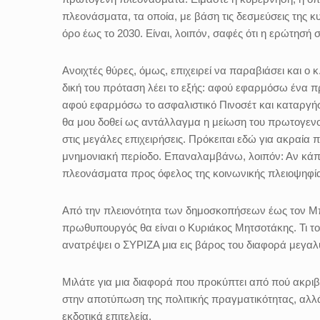
πλεονάσματα, τα οποία, με βάση τις δεσμεύσεις της
όρο έως το 2030. Είναι, λοιπόν, σαφές ότι η ερώτησή 
Ανοιχτές θύρες, όμως, επιχειρεί να παραβιάσει και ο
δική του πρόταση λέει το εξής: αφού εφαρμόσω ένα
αφού εφαρμόσω το ασφαλιστικό Πινοσέτ και καταργήσ
θα μου δοθεί ως αντάλλαγμα η μείωση του πρωτογεν
στις μεγάλες επιχειρήσεις. Πρόκειται εδώ για ακραία 
μνημονιακή περίοδο. Επαναλαμβάνω, λοιπόν: Αν κάπο
πλεονάσματα προς όφελος της κοινωνικής πλειοψηφίας
Από την πλειονότητα των δημοσκοπήσεων έως τον Μπ
πρωθυπουργός θα είναι ο Κυριάκος Μητσοτάκης. Τι τ
ανατρέψει ο ΣΥΡΙΖΑ μια εις βάρος του διαφορά μεγα
Μιλάτε για μια διαφορά που προκύπτει από πού ακρι
στην αποτύπωση της πολιτικής πραγματικότητας, αλλά
εκδοτικά επιτελεία.