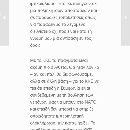
ιμπεριαλισμό. Έτσι καταλήγουν σε
μια πολιτική ίσων αποστάσεων και
ν
σε παράδοξες τοποθετήσεις όπως
για παράδειγμα το λεγόμενο
διεθνιστικό όχι που είναι κατά τη
γνώμη μου μια αντίφαση εν τοις
όροις.
Με το ΚΚΕ τα πράγματα είναι
ακόμη πιο σύνθετα. Θα ήταν λογικό
– αν και πάλι θα διαφωνούσαμε,
αλλά σε άλλη βάση – για το ΚΚΕ να
πει ότι επειδή η Συμφωνία είναι
συνδεδεμένη με τη βούληση των
γειτόνων μας να μπουν στο ΝΑΤΟ
και επειδή δεν μπορεί να στηρίξει
οποιαδήποτε ιμπεριαλιστική
ολοκλήρωση, την καταψηφίζει. Το
πρόβλημα με τη στάση του ΚΚΕ