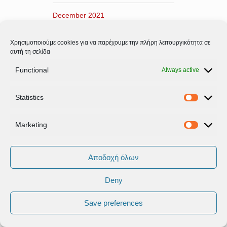
December 2021
November 2021
Χρησιμοποιούμε cookies για να παρέχουμε την πλήρη λειτουργικότητα σε
αυτή τη σελίδα
October 2021
Functional
Always active
September 2021
Statistics
Statistic
August 2021
Marketing
Marketi
July 2021
Αποδοχή όλων
June 2021
Deny
May 2021
Save preferences
April 2021