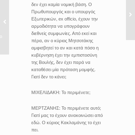
δεν έχει καμία νομική βάση. Ο
Πρωθυπουργός και ο υπουργός
Εξωτερικών,
ex officio
, έχουν την
αρμοδιότητα να υπογράφουν
διεθνείς συμφωνίες. Από εκεί και
ο
πέρα, αν ο κύριος Μητσοτάκης
αμφισβητεί το αν και κατά πόσο η
κυβέρνηση έχει την εμπιστοσύνη
της Βουλής, δεν έχει παρά να
καταθέσει μία πρόταση μομφής.
Γιατί δεν το κάνει;
ΜΙΧΕΛΙΔΑΚΗ:
Το περιμένετε;
ΜΕΡΤΖΑΝΗΣ:
Το περιμένετε αυτό;
Γιατί μας το έχουν ανακοινώσει από
εδώ. Ο κύριος Κακλαμάνης το έχει
πει.