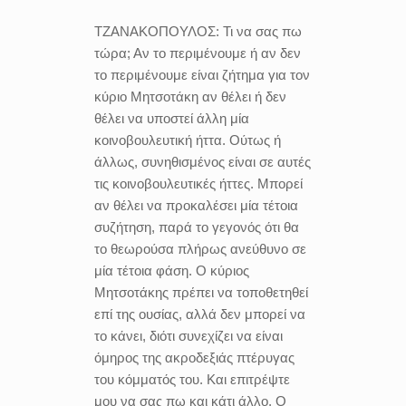
ΤΖΑΝΑΚΟΠΟΥΛΟΣ:
Τι να σας πω
τώρα; Αν το περιμένουμε ή αν δεν
το περιμένουμε είναι ζήτημα για τον
κύριο Μητσοτάκη αν θέλει ή δεν
θέλει να υποστεί άλλη μία
κοινοβουλευτική ήττα. Ούτως ή
άλλως, συνηθισμένος είναι σε αυτές
τις κοινοβουλευτικές ήττες. Μπορεί
αν θέλει να προκαλέσει μία τέτοια
συζήτηση, παρά το γεγονός ότι θα
το θεωρούσα πλήρως ανεύθυνο σε
μία τέτοια φάση. Ο κύριος
Μητσοτάκης πρέπει να τοποθετηθεί
επί της ουσίας, αλλά δεν μπορεί να
το κάνει, διότι συνεχίζει να είναι
όμηρος της ακροδεξιάς πτέρυγας
του κόμματός του. Και επιτρέψτε
μου να σας πω και κάτι άλλο. Ο