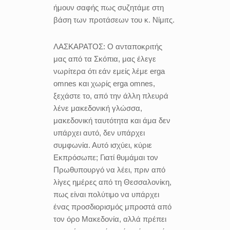
ήμουν σαφής πως συζητάμε στη
βάση των προτάσεων του κ. Νίμιτς.
ΛΑΣΚΑΡΑΤΟΣ:
Ο ανταποκριτής
μας από τα Σκόπια, μας έλεγε
νωρίτερα ότι εάν εμείς λέμε erga
omnes και χωρίς erga omnes,
ξεχάστε το, από την άλλη πλευρά
λένε μακεδονική γλώσσα,
μακεδονική ταυτότητα και άμα δεν
υπάρχει αυτό, δεν υπάρχει
συμφωνία. Αυτό ισχύει, κύριε
Εκπρόσωπε; Γιατί θυμάμαι τον
Πρωθυπουργό να λέει, πριν από
λίγες ημέρες από τη Θεσσαλονίκη,
πως είναι πολύτιμο να υπάρχει
ένας προσδιορισμός μπροστά από
τον όρο Μακεδονία, αλλά πρέπει