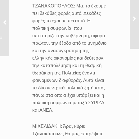
ΤΖΑΝΑΚΟΠΟΥΛΟΣ:
Μα, το έχουμε
πει δεκάδες φορές αυτό. Δεκάδες
φορές το έχουμε πει αυτό. Η
πολιτική συμφωνία, που
υποστηρίζει την κυβέρνηση, αφορά
ο
πρώτον, την έξοδο από το μνημόνιο
και την ανασυγκρότηση της
ελληνικής οικονομίας και δεύτερον,
την καταπολέμηση και τη θεσμική
θωράκιση της Πολιτείας έναντι
φαινομένων διαφθοράς. Αυτά είναι
τα δύο κεντρικά πολιτικά ζητήματα,
πάνω στα οποία έχει υπάρξει και η
πολιτική συμφωνία μεταξύ ΣΥΡΙΖΑ
και ΑΝΕΛ.
ΜΙΧΕΛΙΔΑΚΗ:
Άρα, κύριε
Τζανακόπουλε, θα μας επιτρέψετε