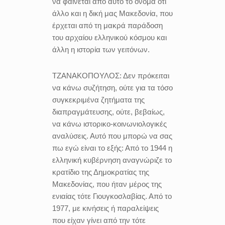
να φαίνεται από αυτό το όνομα ότι
άλλο και η δική μας Μακεδονία, που
έρχεται από τη μακρά παράδοση
του αρχαίου ελληνικού κόσμου και
άλλη η ιστορία των γειτόνων.
ΤΖΑΝΑΚΟΠΟΥΛΟΣ:
Δεν πρόκειται
να κάνω συζήτηση, ούτε για τα τόσο
συγκεκριμένα ζητήματα της
διαπραγμάτευσης, ούτε, βεβαίως,
να κάνω ιστορικο-κοινωνιολογικές
αναλύσεις. Αυτό που μπορώ να σας
πω εγώ είναι το εξής: Από το 1944 η
ελληνική κυβέρνηση αναγνώριζε το
κρατίδιο της Δημοκρατίας της
Μακεδονίας, που ήταν μέρος της
ενιαίας τότε Γιουγκοσλαβίας. Από το
1977, με κινήσεις ή παραλείψεις
που είχαν γίνει από την τότε