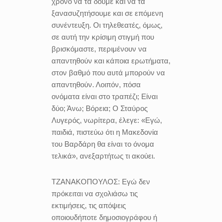
χρόνο να τα δούμε και να τα
ξανασυζητήσουμε και σε επόμενη
συνέντευξη. Οι τηλεθεατές, όμως,
σε αυτή την κρίσιμη στιγμή που
βρισκόμαστε, περιμένουν να
απαντηθούν και κάποια ερωτήματα,
στον βαθμό που αυτά μπορούν να
απαντηθούν. Λοιπόν, πόσα
ονόματα είναι στο τραπέζι; Είναι
δύο; Άνω; Βόρεια; Ο Σταύρος
Λυγερός, νωρίτερα, έλεγε: «Εγώ,
παιδιά, πιστεύω ότι η Μακεδονία
του Βαρδάρη θα είναι το όνομα
τελικά», ανεξαρτήτως τι ακούει.
ΤΖΑΝΑΚΟΠΟΥΛΟΣ:
Εγώ δεν
πρόκειται να σχολιάσω τις
εκτιμήσεις, τις απόψεις
οποιουδήποτε δημοσιογράφου ή