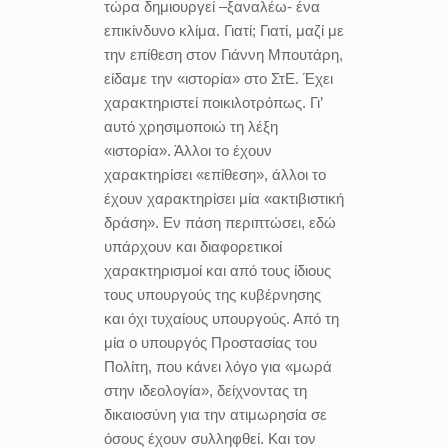
τώρα δημιουργεί –ξαναλέω- ένα
επικίνδυνο κλίμα. Γιατί; Γιατί, μαζί με
την επίθεση στον Γιάννη Μπουτάρη,
είδαμε την «ιστορία» στο ΣτΕ. Έχει
χαρακτηριστεί ποικιλοτρόπως. Γι’
αυτό χρησιμοποιώ τη λέξη
«ιστορία». Άλλοι το έχουν
χαρακτηρίσει «επίθεση», άλλοι το
έχουν χαρακτηρίσει μία «ακτιβιστική
δράση». Εν πάση περιπτώσει, εδώ
υπάρχουν και διαφορετικοί
χαρακτηρισμοί και από τους ίδιους
τους υπουργούς της κυβέρνησης
και όχι τυχαίους υπουργούς. Από τη
μία ο υπουργός Προστασίας του
Πολίτη, που κάνει λόγο για «μωρά
στην ιδεολογία», δείχνοντας τη
δικαιοσύνη για την ατιμωρησία σε
όσους έχουν συλληφθεί. Και τον