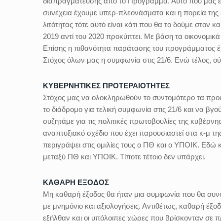
διαπραγμάτευσης από το Πρόγραμμα. Αυτό που μας εν
συνέχεια έχουμε υπερ-πλεονάσματα και η πορεία της ε
λιτότητας τότε αυτό είναι κάτι που θα το δούμε στον
2019 αντί του 2020 προκύπτει. Με βάση τα οικονομικ
Επίσης η πιθανότητα παράτασης του προγράμματος έχ
Στόχος όλων μας η συμφωνία στις 21/6. Ενώ τέλος, ο
ΚΥΒΕΡΝΗΤΙΚΕΣ ΠΡΟΤΕΡΑΙΟΤΗΤΕΣ
Στόχος μας να ολοκληρωθούν το συντομότερο τα προα
το διάδρομο για τελική συμφωνία στις 21/6 και να βγ
συζητάμε για τις πολιτικές πρωτοβουλίες της κυβέρν
αναπτυξιακό σχέδιο που έχει παρουσιαστεί στα κ-μ τ
περιγράψει στις ομιλίες τους ο ΠΘ και ο ΥΠΟΙΚ. Εδώ 
μεταξύ ΠΘ και ΥΠΟΙΚ. Τίποτε τέτοιο δεν υπάρχει.
ΚΑΘΑΡΗ ΕΞΟΔΟΣ
Μη καθαρή έξοδος θα ήταν μια συμφωνία που θα συνο
με μνημόνιο και αξιολογήσεις. Αντιθέτως, καθαρή έξοδ
εξήλθαν και οι υπόλοιπες χώρες που βρίσκονταν σε 