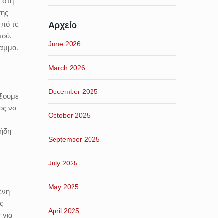
 στη
της
από το
Αρχείο
τού.
June 2026
ραμμα.
March 2026
December 2025
ίξουμε
ος να
October 2025
 ήδη
September 2025
July 2025
May 2025
ένη
υς
April 2025
 για