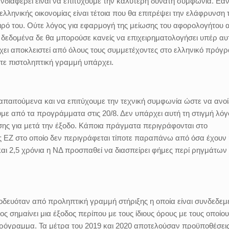
διαφέρει είναι να επιτύχουμε την καλύτερη δυνατή συμφωνία. Εάν
λληνικής οικονομίας είναι τέτοια που θα επιτρέψει την ελάφρυνση 
 καιρό του. Ούτε λόγος για εφαρμογή της μείωσης του αφορολογήτου 
ά δεδομένα δε θα μπορούσε κανείς να επιχειρηματολογήσει υπέρ αυ
ει αποκλειστεί από όλους τους συμμετέχοντες στο ελληνικό πρόγ
ύτε πιστοληπτική γραμμή υπάρχει.
παιτούμενα και να επιτύχουμε την τεχνική συμφωνία ώστε να ανο
ούμε από τα προγράμματα στις 20/8. Δεν υπάρχει αυτή τη στιγμή λόγ
ησης για μετά την έξοδο. Κάποια πράγματα περιγράφονται στο
ης ΕΖ στο οποίο δεν περιγράφεται τίποτε παραπάνω από όσα έχουν
και 2,5 χρόνια η ΝΔ προσπαθεί να διασπείρει φήμες περί ρηγμάτων
δευόταν από προληπτική γραμμή στήριξης η οποία είναι συνδεδεμ
ος σημαίνει μια έξοδος περίπου με τους ίδιους όρους με τους οποίο
πρόγραμμα. Τα μέτρα του 2019 και 2020 αποτελούσαν προϋποθέσεις