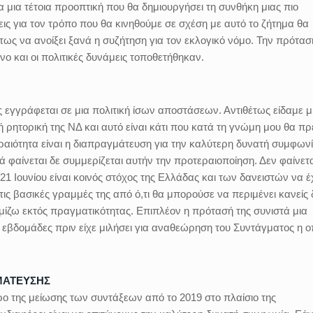
 μια τέτοια προοπτική που θα δημιουργήσει τη συνθήκη μιας πιο
ς για τον τρόπο που θα κινηθούμε σε σχέση με αυτό το ζήτημα θα
ς να ανοίξει ξανά η συζήτηση για τον εκλογικό νόμο. Την πρότασ
ο και οι πολιτικές δυνάμεις τοποθετήθηκαν.
ές εγγράφεται σε μια πολιτική ίσων αποστάσεων. Αντιθέτως είδαμε μ
ή ρητορική της ΝΔ και αυτό είναι κάτι που κατά τη γνώμη μου θα πρ
ραιότητα είναι η διαπραγμάτευση για την καλύτερη δυνατή συμφων
 φαίνεται δε συμμερίζεται αυτήν την προτεραιοποίηση. Δεν φαίνετα
21 Ιουνίου είναι κοινός στόχος της Ελλάδας και των δανειστών να 
τις βασικές γραμμές της από ό,τι θα μπορούσε να περιμένει κανείς
ομίζω εκτός πραγματικότητας. Επιπλέον η πρότασή της συνιστά μια
εβδομάδες πριν είχε μιλήσει για αναθεώρηση του Συντάγματος η ο
ΜΑΤΕΥΣΗΣ
ρο της μείωσης των συντάξεων από το 2019 στο πλαίσιο της