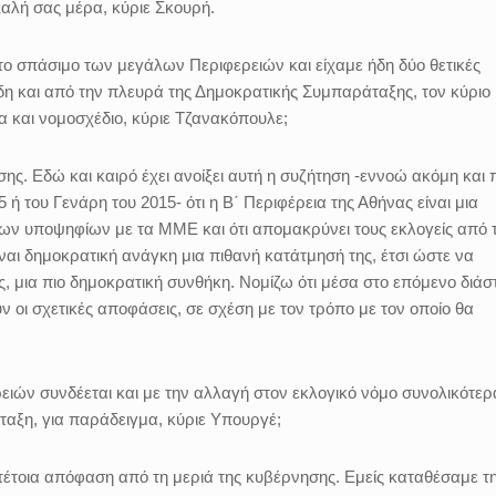
λή σας μέρα, κύριε Σκουρή.
το σπάσιμο των μεγάλων Περιφερειών και είχαμε ήδη δύο θετικές
ίδη και από την πλευρά της Δημοκρατικής Συμπαράταξης, τον κύριο
μα και νομοσχέδιο, κύριε Τζανακόπουλε;
 Εδώ και καιρό έχει ανοίξει αυτή η συζήτηση -εννοώ ακόμη και 
ή του Γενάρη του 2015- ότι η Β΄ Περιφέρεια της Αθήνας είναι μια
ις των υποψηφίων με τα ΜΜΕ και ότι απομακρύνει τους εκλογείς από 
ίναι δημοκρατική ανάγκη μια πιθανή κατάτμησή της, έτσι ώστε να
 μια πιο δημοκρατική συνθήκη. Νομίζω ότι μέσα στο επόμενο διάσ
 οι σχετικές αποφάσεις, σε σχέση με τον τρόπο με τον οποίο θα
ιών συνδέεται και με την αλλαγή στον εκλογικό νόμο συνολικότερ
ταξη, για παράδειγμα, κύριε Υπουργέ;
έτοια απόφαση από τη μεριά της κυβέρνησης. Εμείς καταθέσαμε τ