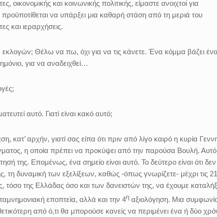
ς, οικονομικής και κοινωνικής πολιτικής, είμαστε ανοιχτοί για
ή προϋποτίθεται να υπάρξει μια καθαρή στάση από τη μεριά του
ες και ιεραρχήσεις.
 εκλογών; Θέλω να πω, όχι για να τις κάνετε. Ένα κόμμα βάζει έν
ημόνιο, για να αναδειχθεί…
γές;
υτεί αυτό. Γιατί είναι κακό αυτό;
κατ’ αρχήν, γιατί σας είπα ότι πριν από λίγο καιρό η κυρία Γενν
γματος, η οποία πρέπει να προκύψει από την παρούσα Βουλή. Αυτό
σή της. Επομένως, ένα σημείο είναι αυτό. Το δεύτερο είναι ότι δεν
ς, τη δυναμική των εξελίξεων, καθώς -όπως γνωρίζετε- μέχρι τις 2
ς, τόσο της Ελλάδας όσο και των δανειστών της, να έχουμε καταλήξ
η
ταμνημονιακή εποπτεία, αλλά και την 4
αξιολόγηση. Μια συμφωνί
θετικότερη από ό,τι θα μπορούσε κανείς να περιμένει ένα ή δύο χρό