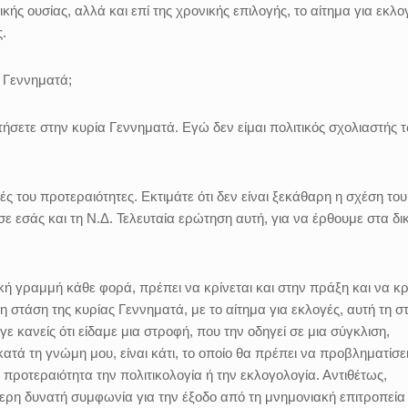
κής ουσίας, αλλά και επί της χρονικής επιλογής, το αίτημα για εκλο
ς.
 Γεννηματά;
ετε στην κυρία Γεννηματά. Εγώ δεν είμαι πολιτικός σχολιαστής 
 του προτεραιότητες. Εκτιμάτε ότι δεν είναι ξεκάθαρη η σχέση του
ε εσάς και τη Ν.Δ. Τελευταία ερώτηση αυτή, για να έρθουμε στα δι
ή γραμμή κάθε φορά, πρέπει να κρίνεται και στην πράξη και να κρ
η στάση της κυρίας Γεννηματά, με το αίτημα για εκλογές, αυτή τη σ
 κανείς ότι είδαμε μια στροφή, που την οδηγεί σε μια σύγκλιση,
 κατά τη γνώμη μου, είναι κάτι, το οποίο θα πρέπει να προβληματίσει
 προτεραιότητα την πολιτικολογία ή την εκλογολογία. Αντιθέτως,
ερη δυνατή συμφωνία για την έξοδο από τη μνημονιακή επιτροπεία 