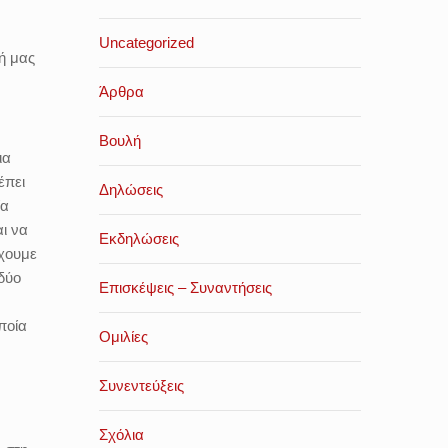
Uncategorized
ή μας
Άρθρα
Βουλή
ια
έπει
Δηλώσεις
ία
ι να
Εκδηλώσεις
έχουμε
 δύο
Επισκέψεις – Συναντήσεις
ποία
Ομιλίες
Συνεντεύξεις
Σχόλια