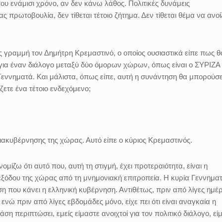
ου ενάμισι χρόνο, αν δεν κάνω λάθος. Πολιτικές δυνάμεις
ς πρωτοβουλία, δεν τίθεται τέτοιο ζήτημα. Δεν τίθεται θέμα να ανοί
 γραμμή τον Δημήτρη Κρεμαστινό, ο οποίος ουσιαστικά είπε πως θ
α έναν διάλογο μεταξύ δύο όμορων χώρων, όπως είναι ο ΣΥΡΙΖΑ 
 Γεννηματά. Και μάλιστα, όπως είπε, αυτή η συνάντηση θα μπορούσ
ζετε ένα τέτοιο ενδεχόμενο;
ιακυβέρνησης της χώρας. Αυτό είπε ο κύριος Κρεμαστινός.
ζω ότι αυτό που, αυτή τη στιγμή, έχει προτεραιότητα, είναι η
ξόδου της χώρας από τη μνημονιακή επιτροπεία. Η κυρία Γεννημα
ση που κάνει η ελληνική κυβέρνηση. Αντιθέτως, πριν από λίγες ημέρ
νώ πριν από λίγες εβδομάδες μόνο, είχε πει ότι είναι αναγκαία η
η περιπτώσει, εμείς είμαστε ανοιχτοί για τον πολιτικό διάλογο, εί