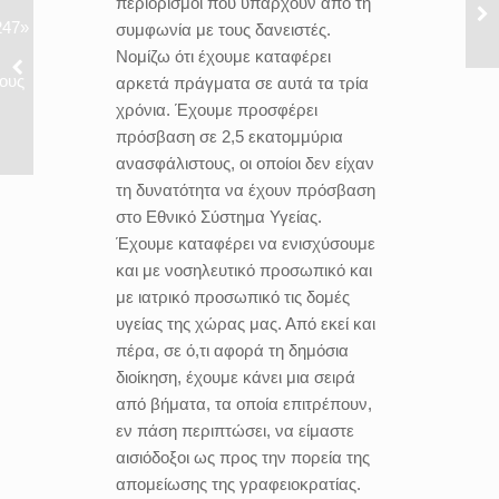
περιορισμοί που υπάρχουν από τη
247»
συμφωνία με τους δανειστές.
Νομίζω ότι έχουμε καταφέρει
ους
αρκετά πράγματα σε αυτά τα τρία
χρόνια. Έχουμε προσφέρει
πρόσβαση σε 2,5 εκατομμύρια
ανασφάλιστους, οι οποίοι δεν είχαν
τη δυνατότητα να έχουν πρόσβαση
στο Εθνικό Σύστημα Υγείας.
Έχουμε καταφέρει να ενισχύσουμε
και με νοσηλευτικό προσωπικό και
με ιατρικό προσωπικό τις δομές
υγείας της χώρας μας. Από εκεί και
πέρα, σε ό,τι αφορά τη δημόσια
διοίκηση, έχουμε κάνει μια σειρά
από βήματα, τα οποία επιτρέπουν,
εν πάση περιπτώσει, να είμαστε
αισιόδοξοι ως προς την πορεία της
απομείωσης της γραφειοκρατίας.