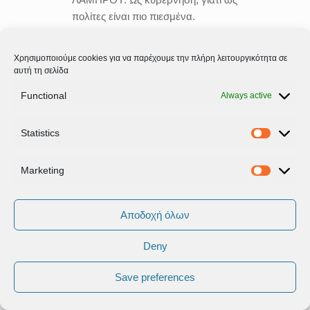
πολίτες είναι πιο πιεσμένα.
ΤΖΙΜΑ:
Άρα, λοιπόν, αν
Χρησιμοποιούμε cookies για να παρέχουμε την πλήρη λειτουργικότητα σε
διατηρήσετε αυτή την εικόνα…
αυτή τη σελίδα
Functional
Always active
ΤΖΑΝΑΚΟΠΟΥΛΟΣ:
Δημοσιονομικούς στόχους η
Statistics
κυβέρνηση έχει, δεν έχουν οι
Statistic
πολίτες. Επομένως, όλα
Marketing
εξαρτώνται από τη δημοσιονομική
Marketi
πορεία της χώρας, από την πορεία
των εσόδων και των δαπανών του
Αποδοχή όλων
2018. Ωστόσο, αυτή τη στιγμή, δεν
νομίζω ότι είναι η ώρα για μια τέτοια
Deny
συζήτηση. Αυτή τη στιγμή, προέχει
να πάρουμε την καλύτερη δυνατή
Save preferences
συμφωνία για την έξοδο από το
πρόγραμμα τον Αύγουστο του 2018.