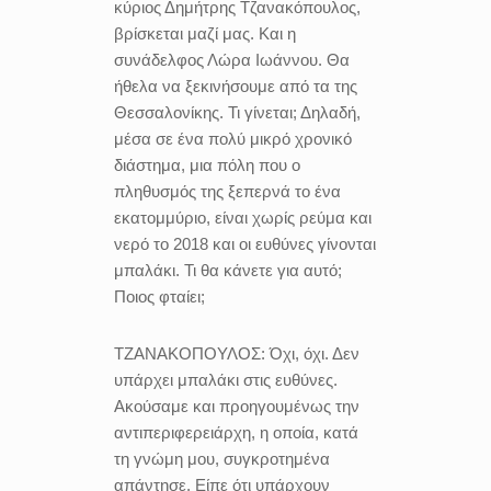
κύριος Δημήτρης Τζανακόπουλος,
βρίσκεται μαζί μας. Και η
συνάδελφος Λώρα Ιωάννου. Θα
ήθελα να ξεκινήσουμε από τα της
Θεσσαλονίκης. Τι γίνεται; Δηλαδή,
μέσα σε ένα πολύ μικρό χρονικό
διάστημα, μια πόλη που ο
πληθυσμός της ξεπερνά το ένα
εκατομμύριο
,
είναι χωρίς
ρεύμα και
νερό το 2018 και οι ευθύνες γίνονται
μπαλάκι. Τι θα κάνετε για αυτό;
Ποιος φταίει;
ΤΖΑΝΑΚΟΠΟΥΛΟΣ:
Όχι, όχι. Δεν
υπάρχει μπαλάκι στις ευθύνες.
Ακούσαμε και προηγουμένως την
αντιπεριφερειάρχη, η οποία, κατά
τη γνώμη μου, συγκροτημένα
απάντησε. Είπε ότι υπάρχουν