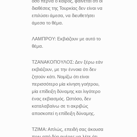
όσο περνά ο καιρός, φαίνεται ότι οι
διαθέσεις της Τουρκίας δεν είναι να
επιλύσει άμεσα, να διευθετήσει
άμεσα το θέμα.
ΛΑΜΠΡΟΥ:
Εκβιάζουν με αυτό το
θέμα.
ΤΖΑΝΑΚΟΠΟΥΛΟΣ:
Δεν ξέρω εάν
εκβιάζουν, με την έννοια ότι δεν
ζητούν κάτι. Νομίζω ότι είναι
περισσότερο μία κίνηση γοήτρου,
μία επίδειξη δύναμης και λιγότερο
ένας εκβιασμός. Ωστόσο, δεν
καταλαβαίνω σε τι ακριβώς
αποσκοπεί η επίδειξη δύναμης.
ΤΖΙΜΑ:
Απλώς, επειδή σας άκουσα
πριν από δύο ημέρες να λέτε ότι