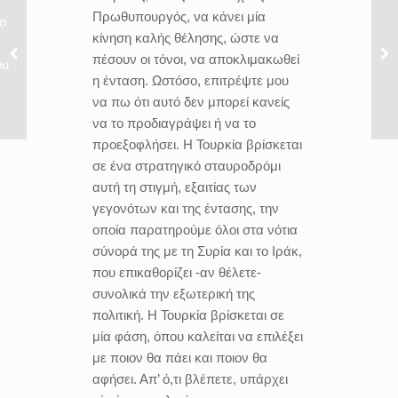
Πρωθυπουργός, να κάνει μία
ο
κίνηση καλής θέλησης, ώστε να
πέσουν οι τόνοι, να αποκλιμακωθεί
ου
η ένταση. Ωστόσο, επιτρέψτε μου
να πω ότι αυτό δεν μπορεί κανείς
να το προδιαγράψει ή να το
προεξοφλήσει. Η Τουρκία βρίσκεται
σε ένα στρατηγικό σταυροδρόμι
αυτή τη στιγμή, εξαιτίας των
γεγονότων και της έντασης, την
οποία παρατηρούμε όλοι στα νότια
σύνορά της με τη Συρία και το Ιράκ,
που επικαθορίζει -αν θέλετε-
συνολικά την εξωτερική της
πολιτική. Η Τουρκία βρίσκεται σε
μία φάση, όπου καλείται να επιλέξει
με ποιον θα πάει και ποιον θα
αφήσει. Απ’ ό,τι βλέπετε, υπάρχει