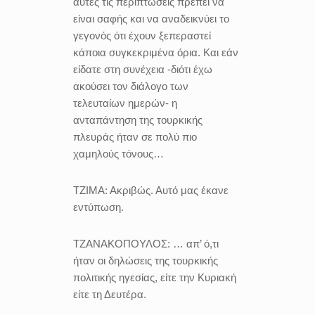
αυτές τις περιπτώσεις πρέπει να
είναι σαφής και να αναδεικνύει το
γεγονός ότι έχουν ξεπεραστεί
κάποια συγκεκριμένα όρια. Και εάν
είδατε στη συνέχεια -διότι έχω
ακούσει τον διάλογο των
τελευταίων ημερών- η
ανταπάντηση της τουρκικής
πλευράς ήταν σε πολύ πιο
χαμηλούς τόνους…
ΤΖΙΜΑ:
Ακριβώς. Αυτό μας έκανε
εντύπωση.
ΤΖΑΝΑΚΟΠΟΥΛΟΣ:
… απ’ ό,τι
ήταν οι δηλώσεις της τουρκικής
πολιτικής ηγεσίας, είτε την Κυριακή
είτε τη Δευτέρα.