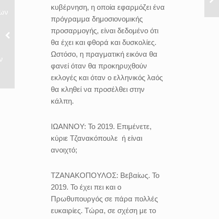
κυβέρνηση, η οποία εφαρμόζει ένα
νων
πρόγραμμα δημοσιονομικής
προσαρμογής, είναι δεδομένο ότι
θα έχει και φθορά και δυσκολίες.
Ωστόσο, η πραγματική εικόνα θα
ν
φανεί όταν θα προκηρυχθούν
εκλογές και όταν ο ελληνικός λαός
θα κληθεί να προσέλθει στην
κάλπη.
ΙΩΑΝΝΟΥ:
Το 2019. Επιμένετε,
κύριε Τζανακόπουλε ή είναι
ανοιχτό;
ΤΖΑΝΑΚΟΠΟΥΛΟΣ:
Βεβαίως. Το
2019. Το έχει πει και ο
Πρωθυπουργός σε πάρα πολλές
ευκαιρίες. Τώρα, σε σχέση με το