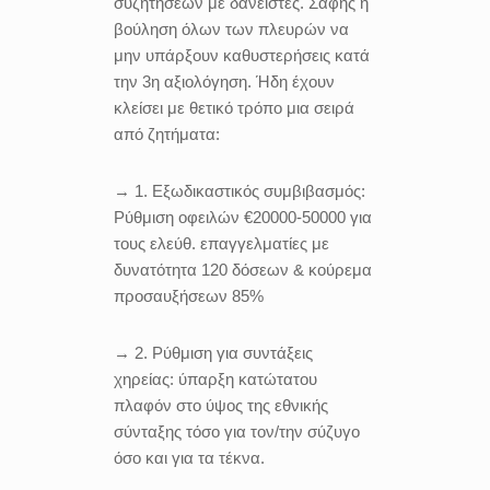
συζητήσεων με δανειστές. Σαφής η
βούληση όλων των πλευρών να
μην υπάρξουν καθυστερήσεις κατά
την 3η αξιολόγηση. Ήδη έχουν
κλείσει με θετικό τρόπο μια σειρά
από ζητήματα:
→ 1. Eξωδικαστικός συμβιβασμός:
Ρύθμιση οφειλών €20000-50000 για
τους ελεύθ. επαγγελματίες με
δυνατότητα 120 δόσεων & κούρεμα
προσαυξήσεων 85%
→ 2. Ρύθμιση για συντάξεις
χηρείας: ύπαρξη κατώτατου
πλαφόν στο ύψος της εθνικής
σύνταξης τόσο για τον/την σύζυγο
όσο και για τα τέκνα.