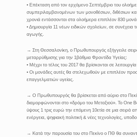
• Επέκταση από τον ερχόμενο Σεπτέμβριο του ολοήμερ
συμπεριλαμβανομένων των μονοθέσιων, διθέσιων και 
χρονιά εντάσσονται στα ολοήμερα επιπλέον 830 μονά
• Δημιουργία 11 νέων ειδικών σχολείων, σε συνέχεια τ
αγωγής.
→ Στη Θεσσαλονίκη, ο Πρωθυπουργός εξήγγειλε σειρά
μεταρρύθμισης για την 1βάθμια Φροντίδα Υγείας:
• Μέχρι το τέλος του 2017 θα βρίσκονται σε λειτουργ
• Οι μονάδες αυτές θα στελεχωθούν με επιπλέον προσ
επαγγελματιών υγείας.
→ Ο Πρωθυπουργός θα βρίσκεται από αύριο στο Πεκίνο
διαμορφώνονται στο «δρόμο του Μεταξιού». Το One Bel
ύψους 1 τρις ευρώ την επόμενη 10ετία σε μια σειρά α
ενέργεια, ψηφιακή πολιτική & νέες τεχνολογίες, υποδ
→ Κατά την παρουσία του στο Πεκίνο ο ΠΘ θα συναντη