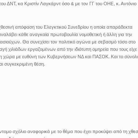
 του ΔΝΤ, κα Κριστίν Λαγκάρντ όσο & με τον ΓΓ του ΟΗΕ, κ. Αντόνιο
χθεσινή απόφαση του Ελεγκτικού Συνεδρίου η οποία απαράδεκτα
 αναλάβει κάθε αναγκαία πρωτοβουλία νομοθετική ή άλλη για την
σιούχων. Θα συνεχίσει τον πολιτικό αγώνα με σεβασμό τόσο στο
αγή χιλιάδων εργαζομένων από την ιδιότυπη ομηρεία που τους είχε
στη χώρα με ευθύνη των Κυβερνήσεων ΝΔ και ΠΑΣΟΚ. Και το σύνολ
αι συγκεκριμένη θέση.
τομο σχόλιο αναφορικά με το θέμα που έχει προκύψει από τη χθεσ