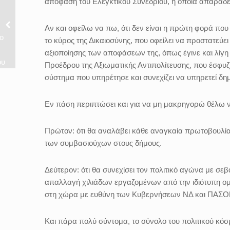
απόφαση του Ελεγκτικού Συνεδρίου, η οποία απαράδε
Αν και οφείλω να πω, ότι δεν είναι η πρώτη φορά που
ο
το κύρος της Δικαιοσύνης, που οφείλει να προστατεύει
αξιοποίησης των αποφάσεων της, όπως έγινε και λίγη
ου
Προέδρου της Αξιωματικής Αντιπολίτευσης, που έσφυζ
σύστημα που υπηρέτησε και συνεχίζει να υπηρετεί δη
Εν πάση περιπτώσει και για να μη μακρηγορώ θέλω 
Πρώτον: ότι θα αναλάβει κάθε αναγκαία πρωτοβουλία
των συμβασιούχων στους δήμους.
Δεύτερον: ότι θα συνεχίσει τον πολιτικό αγώνα με σε
απαλλαγή χιλιάδων εργαζομένων από την ιδιότυπη ομη
στη χώρα με ευθύνη των Κυβερνήσεων ΝΔ και ΠΑΣΟ
Και πάρα πολύ σύντομα, το σύνολο του πολιτικού κόσ