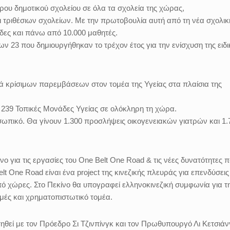
ου δημοτικού σχολείου σε όλα τα σχολεία της χώρας,
τριθέσιων σχολείων. Με την πρωτοβουλία αυτή από τη νέα σχολικ
δες και πάνω από 10.000 μαθητές.
ων 23 που δημιουργήθηκαν το τρέχον έτος για την ενίσχυση της ειδι
 κρίσιμων παρεμβάσεων στον τομέα της Υγείας στα πλαίσια της
ία 239 Τοπικές Μονάδες Υγείας σε ολόκληρη τη χώρα.
ωπικό. Θα γίνουν 1.300 προσλήψεις οικογενειακών γιατρών και 1.
 για τις εργασίες του One Belt One Road & τις νέες δυνατότητες 
t One Road είναι ένα project της κινεζικής πλευράς για επενδύσεις
πό χώρες. Στο Πεκίνο θα υπογραφεί ελληνοκινεζική συμφωνία για τ
ομές και χρηματοπιστωτικό τομέα.
θεί με τον Πρόεδρο Σι Τζινπίνγκ και τον Πρωθυπουργό Λι Κετσιάν