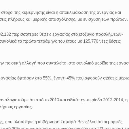
ί στόχοι της κυβέρνησης είναι η αποκλιμάκωση της ανεργίας και
σεις πλήρους και μερικής απασχόλησης, με ενίσχυση των πρώτων.
92.132 περισσότερες θέσεις εργασίας στο ισοζύγιο προσλήψεων-
συνολικά το πρώτο τετράμηνο του έτους με 125.770 νέες θέσεις
την ποιοτική αλλαγή που συντελείται στο συνολικό μερίδιο της εργασ
 εργασίας έφτασαν στο 55%, έναντι 45% που αφορούν σχέσεις μερικ
 αναλογιστούμε ότι από το 2010 και ειδικά την περίοδο 2012-2014, η
πλήρους εργασίας.
ης, που υλοποίησε η κυβέρνηση Σαμαρά-Βενιζέλου ότι οι μορφές
ω από 20% φτάνοντας να αντιστοιχούν σχεδόν στα 2/3 του συνολικ