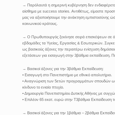
→ Παρόλαυτά η σημερινή κυβέρνηση δεν ενδιαφέρεται
αίσθημα με success stories. Αντιθέτως, είμαστε προση
μας να αξιοποιήσουμε την ανάκτηση εμπιστοσύνης ώσ
κοινωνικού κράτους.
→ Ο Πρωθυπουργός ξεκίνησε σειρά επισκέψεων σε όλ
εβδομάδες τα Υγείας, Εργασίας & Εσωτερικών. Συγκεκρ
ως βασικούς άξονες την περαιτέρω ενίσχυση δημόσιου
εξετάσεων για εισαγωγή στην 3βάθμια εκπαίδευση. Π
→ Βασικοί άξονες για την 3βάθμια Εκπαίδευση:
• Εισαγωγή στο Πανεπιστήμιο με εθνικό απολυτήριο.
• Αναγνώριση των 5ετών προγραμμάτων σπουδών ως 
κίνδυνο το ενιαίο πτυχίο.
• Δημιουργία Πανεπιστημίου Δυτικής Αθήνας με συγχώ
• Επιλέον 65 εκατ. ευρώ στην Τ3βάθμια Εκπαίδευση τ
→ Βασικοί άξονες για την 1βάθμια – 2βάθμια Εκπαίδε