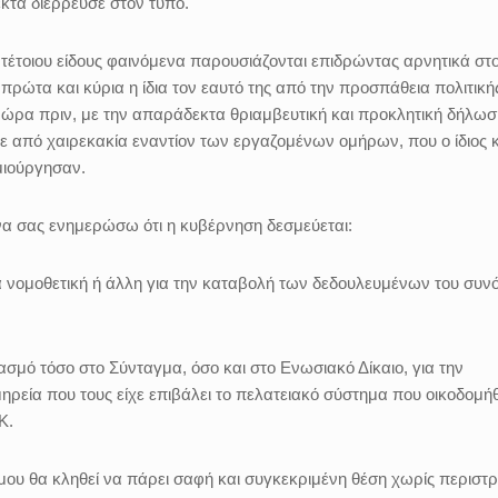
κτα διέρρευσε στον τύπο.
 τέτοιου είδους φαινόμενα παρουσιάζονται επιδρώντας αρνητικά στο
 πρώτα και κύρια η ίδια τον εαυτό της από την προσπάθεια πολιτική
 ώρα πριν, με την απαράδεκτα θριαμβευτική και προκλητική δήλωσ
ε από χαιρεκακία εναντίον των εργαζομένων ομήρων, που ο ίδιος κ
μιούργησαν.
να σας ενημερώσω ότι η κυβέρνηση δεσμεύεται:
 νομοθετική ή άλλη για την καταβολή των δεδουλευμένων του συν
βασμό τόσο στο Σύνταγμα, όσο και στο Ενωσιακό Δίκαιο, για την
ρεία που τους είχε επιβάλει το πελατειακό σύστημα που οικοδομή
Κ.
μου θα κληθεί να πάρει σαφή και συγκεκριμένη θέση χωρίς περιστ