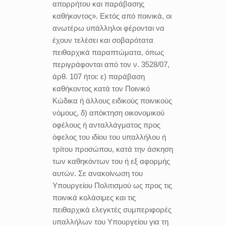
απορρήτου και παράβασης
καθήκοντος». Εκτός από ποινικά, οι
ανωτέρω υπάλληλοι φέρονται να
έχουν τελέσει και σοβαρότατα
πειθαρχικά παραπτώματα, όπως
περιγράφονται από τον ν. 3528/07,
άρθ. 107 ήτοι: ε) παράβαση
καθήκοντος κατά τον Ποινικό
Κώδικα ή άλλους ειδικούς ποινικούς
νόμους, δ) απόκτηση οικονομικού
οφέλους ή ανταλλάγματος προς
όφελος του ιδίου του υπαλλήλου ή
τρίτου προσώπου, κατά την άσκηση
των καθηκόντων του ή εξ αφορμής
αυτών. Σε ανακοίνωση του
Υπουργείου Πολιτισμού ως προς τις
ποινικά κολάσιμες και τις
πειθαρχικά ελεγκτές συμπεριφορές
υπαλλήλων του Υπουργείου για τη