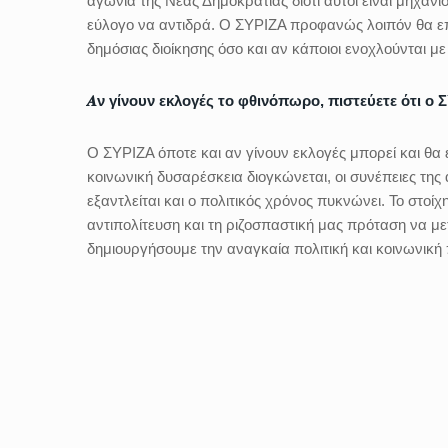
αγωνία της Νέας Δημοκρατίας διότι αυτοί είναι μηχανισ
εύλογο να αντιδρά. Ο ΣΥΡΙΖΑ προφανώς λοιπόν θα επιμ
δημόσιας διοίκησης όσο και αν κάποιοι ενοχλούνται με
𝜜ν γίνουν εκλογές το φθινόπωρο, πιστεύετε ότι ο 
Ο ΣΥΡΙΖΑ όποτε και αν γίνουν εκλογές μπορεί και θα 
κοινωνική δυσαρέσκεια διογκώνεται, οι συνέπειες τη
εξαντλείται και ο πολιτικός χρόνος πυκνώνει. Το στοί
αντιπολίτευση και τη ριζοσπαστική μας πρόταση να με
δημιουργήσουμε την αναγκαία πολιτική και κοινωνική