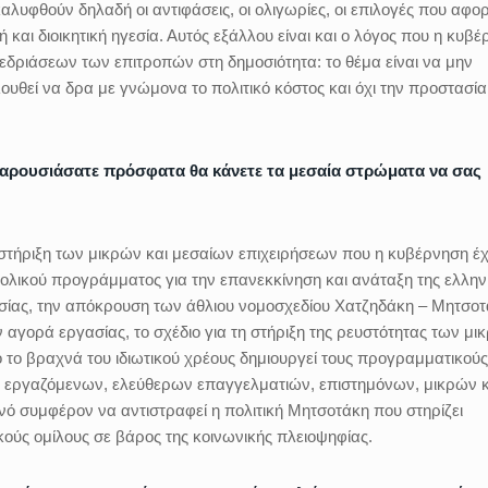
λυφθούν δηλαδή οι αντιφάσεις, οι ολιγωρίες, οι επιλογές που αφο
και διοικητική ηγεσία. Αυτός εξάλλου είναι και ο λόγος που η κυβ
νεδριάσεων των επιτροπών στη δημοσιότητα: το θέμα είναι να μην
ουθεί να δρα με γνώμονα το πολιτικό κόστος και όχι την προστασί
υ παρουσιάσατε πρόσφατα θα κάνετε τα μεσαία στρώματα να σας
τη στήριξη των μικρών και μεσαίων επιχειρήσεων που η κυβέρνηση έχ
νολικού προγράμματος για την επανεκκίνηση και ανάταξη της ελλην
ργασίας, την απόκρουση των άθλιου νομοσχεδίου Χατζηδάκη – Μητσο
 αγορά εργασίας, το σχέδιο για τη στήριξη της ρευστότητας των μι
 το βραχνά του ιδιωτικού χρέους δημιουργεί τους προγραμματικούς
ς: εργαζόμενων, ελεύθερων επαγγελματιών, επιστημόνων, μικρών κ
ινό συμφέρον να αντιστραφεί η πολιτική Μητσοτάκη που στηρίζει
κούς ομίλους σε βάρος της κοινωνικής πλειοψηφίας.