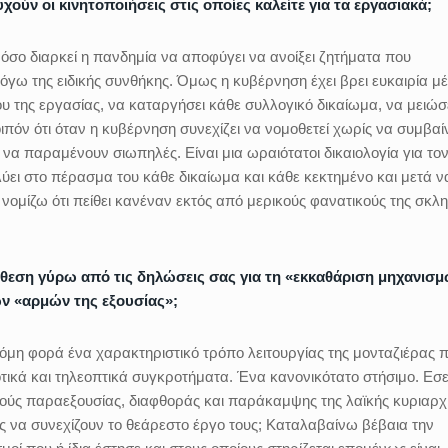
χούν οι κινητοποιήσεις στις οποίες καλείτε για τα εργασιακά;
όσο διαρκεί η πανδημία να αποφύγει να ανοίξει ζητήματα που
όγω της ειδικής συνθήκης. Όμως η κυβέρνηση έχει βρει ευκαιρία μ
 της εργασίας, να καταργήσει κάθε συλλογικό δικαίωμα, να μειώσ
ιπόν ότι όταν η κυβέρνηση συνεχίζει να νομοθετεί χωρίς να συμβαί
ς να παραμένουν σιωπηλές. Είναι μια ωραιότατοι δικαιολογία για το
ύει στο πέρασμα του κάθε δικαίωμα και κάθε κεκτημένο και μετά ν
 νομίζω ότι πείθει κανέναν εκτός από μερικούς φανατικούς της σκλ
άθεση γύρω από τις δηλώσεις σας για τη «εκκαθάριση μηχανισ
ων «αρμών της εξουσίας»;
όμη φορά ένα χαρακτηριστικό τρόπο λειτουργίας της μονταζιέρας 
τικά και τηλεοπτικά συγκροτήματα. Ένα κανονικότατο στήσιμο. Εσε
μούς παραεξουσίας, διαφθοράς και παράκαμψης της λαϊκής κυριαρχ
ης να συνεχίζουν το θεάρεστο έργο τους; Καταλαβαίνω βέβαια την