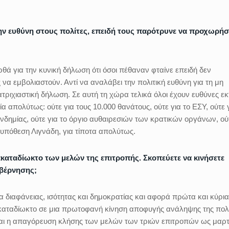
την ευθύνη στους πολίτες, επειδή τους παρότρυνε να προχωρή
ά για την κυνική δήλωση ότι όσοι πέθαναν φταίνε επειδή δεν
 να εμβολιαστούν. Αντί να αναλάβει την πολιτική ευθύνη για τη μη
τριχιαστική δήλωση. Σε αυτή τη χώρα τελικά όλοι έχουν ευθύνες εκ
 απολύτως: ούτε για τους 10.000 θανάτους, ούτε για το ΕΣΥ, ούτε 
ανδημίας, ούτε για το όργιο αυθαιρεσιών των κρατικών οργάνων, ού
υπόθεση Λιγνάδη, για τίποτα απολύτως.
ακαταδίωκτο των μελών της επιτροπής. Σκοπεύετε να κινήσετε
υβέρνησης;
μα διαφάνειας, ισότητας και δημοκρατίας και αφορά πρώτα και κύρια
 ακαταδίωκτο σε μια πρωτοφανή κίνηση αποφυγής ανάληψης της πολι
ι και η απαγόρευση κλήσης των μελών των τριών επιτροπών ως μα