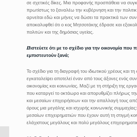
σε σχετικές δίκες. Μια προφανής προσπάθεια να συγκα
πρωτίστως το ξαναλέω την κυβέρνηση και την πολιτική 
αρνείται εδώ και μήνες να δώσει τα πρακτικά των συ
αποκαλυφθεί ότι ο κος Μητσοτάκης έδρασε και εξακολ
πολιτών και της δημόσιας υγείας.
𝜫ιστεύετε ότι με το σχέδιο για την οικονομία πο
εμπιστευτούν ξανά;
Το σχέδιο για τη διαγραφή του ιδιωτικού χρέους και 
εγκαταλείψει αποτελεί έναν από τους άξονες ενός συ
οικονομίας και κοινωνίας. Μαζί με τη στήριξη της ε
που καταργεί το οκτάωρο και απορυθμίζει πλήρως την
και μεσαίων επιχειρήσεων και την απαλλαγή τους από
όρους μια μεγάλης και ισχυρής κοινωνικής συμμαχία
μεσαίων επιχειρηματιών που έχουν αυτή τη στιγμή κο
ελάχιστους μεγάλους και πολύ μεγάλους επιχειρηματι