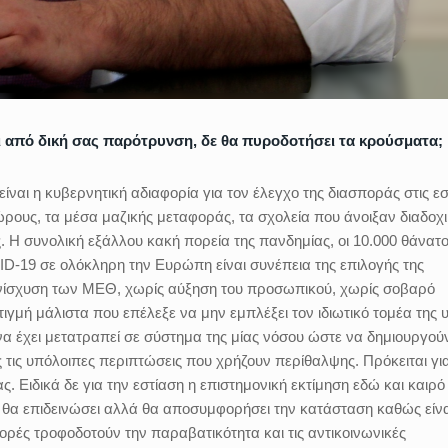
 και από δική σας παρότρυνση, δε θα πυροδοτήσει τα κρούσματα;
ίναι η κυβερνητική αδιαφορία για τον έλεγχο της διασποράς στις εσ
ρους, τα μέσα μαζικής μεταφοράς, τα σχολεία που άνοιξαν διαδοχ
. Η συνολική εξάλλου κακή πορεία της πανδημίας, οι 10.000 θάνατο
-19 σε ολόκληρη την Ευρώπη είναι συνέπεια της επιλογής της
 ενίσχυση των ΜΕΘ, χωρίς αύξηση του προσωπικού, χωρίς σοβαρό
ιγμή μάλιστα που επέλεξε να μην εμπλέξει τον ιδιωτικό τομέα της 
α έχει μετατραπεί σε σύστημα της μίας νόσου ώστε να δημιουργού
ες τις υπόλοιπες περιπτώσεις που χρήζουν περίθαλψης. Πρόκειται γ
. Ειδικά δε για την εστίαση η επιστημονική εκτίμηση εδώ και καιρό 
ε θα επιδεινώσει αλλά θα αποσυμφορήσει την κατάσταση καθώς είνα
ρές τροφοδοτούν την παραβατικότητα και τις αντικοινωνικές