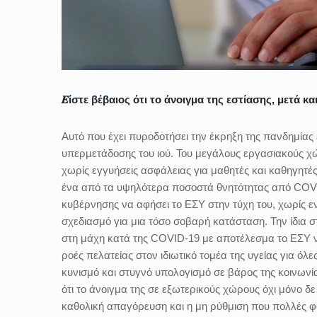
𝜠ίστε βέβαιος ότι το άνοιγμα της εστίασης, μετά
Αυτό που έχει πυροδοτήσει την έκρηξη της πανδημίας ε
υπερμετάδοσης του ιού. Του μεγάλους εργασιακούς χώ
χωρίς εγγυήσεις ασφάλειας για μαθητές και καθηγητές
ένα από τα υψηλότερα ποσοστά θνητότητας από COVID
κυβέρνησης να αφήσει το ΕΣΥ στην τύχη του, χωρίς
σχεδιασμό για μια τόσο σοβαρή κατάσταση. Την ίδια στ
στη μάχη κατά της COVID-19 με αποτέλεσμα το ΕΣΥ ν
ροές πελατείας στον ιδιωτικό τομέα της υγείας για όλ
κυνισμό και στυγνό υπολογισμό σε βάρος της κοινωνίας
ότι το άνοιγμα της σε εξωτερικούς χώρους όχι μόνο δ
καθολική απαγόρευση και η μη ρύθμιση που πολλές φο