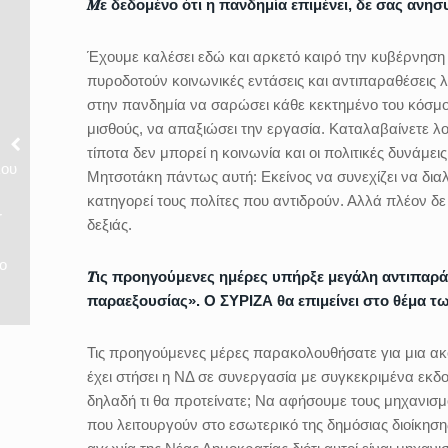
𝜧ε δεδομένο ότι η πανδημία επιμένει, δε σας ανησυ
Έχουμε καλέσει εδώ και αρκετό καιρό την κυβέρνηση 
πυροδοτούν κοινωνικές εντάσεις και αντιπαραθέσεις λ
στην πανδημία να σαρώσει κάθε κεκτημένο του κόσμου
μισθούς, να απαξιώσει την εργασία. Καταλαβαίνετε λο
τίποτα δεν μπορεί η κοινωνία και οι πολιτικές δυνάμει
λου
Μητσοτάκη πάντως αυτή: Εκείνος να συνεχίζει να διαλ
κατηγορεί τους πολίτες που αντιδρούν. Αλλά πλέον δε
r
δεξιάς.
ο
𝜯ις προηγούμενες ημέρες υπήρξε μεγάλη αντιπαρ
παραεξουσίας». Ο ΣΥΡΙΖΑ θα επιμείνει στο θέμα τ
Τις προηγούμενες μέρες παρακολουθήσατε για μια ακ
έχει στήσει η ΝΔ σε συνεργασία με συγκεκριμένα εκδο
δηλαδή τι θα προτείνατε; Να αφήσουμε τους μηχανισ
που λειτουργούν στο εσωτερικό της δημόσιας διοίκησ