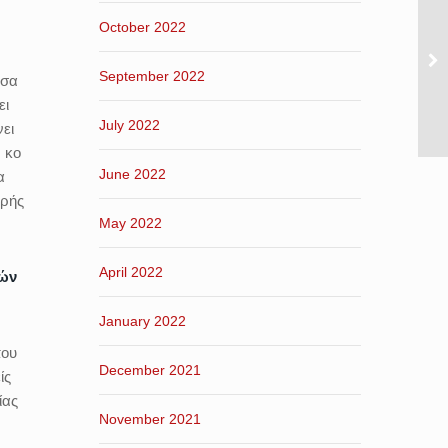
October 2022
September 2022
έσα
ει
July 2022
νει
ν κο
June 2022
α
ηρής
May 2022
April 2022
μών
January 2022
που
December 2021
ίς
ίας
November 2021