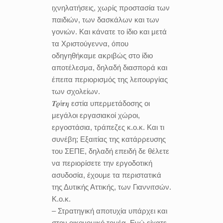
ιχνηλατήσεις, χωρίς προστασία των
παιδιών, των δασκάλων και των
γονιών. Και κάνατε το ίδιο και μετά
τα Χριστούγεννα, όπου
οδηγηθήκαμε ακριβώς στο ίδιο
αποτέλεσμα, δηλαδή διασπορά και
έπειτα περιορισμός της λειτουργίας
των σχολείων.
𝜯𝝆ί𝝉𝜼 εστία υπερμετάδοσης οι
μεγάλοι εργασιακοί χώροι,
εργοστάσια, τράπεζες κ.ο.κ. Και τι
συνέβη; Εξαιτίας της κατάρρευσης
του ΣΕΠΕ, δηλαδή επειδή δε θέλετε
να περιορίσετε την εργοδοτική
ασυδοσία, έχουμε τα περιστατικά
της Δυτικής Αττικής, των Γιαννιτσών.
Κ.ο.κ.
– Στρατηγική αποτυχία υπάρχει και
στον οικονομικό τομέα. Ενώ είχατε