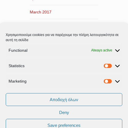
March 2017
February 2017
Χρησιμοποιούμε cookies για να παρέχουμε την πλήρη λειτουργικότητα σε
January 2017
αυτή τη σελίδα
Functional
Always active
December 2016
Statistics
November 2016
Statistic
Marketing
Marketi
Αποδοχή όλων
Deny
Όροι Xρήσης & Πολιτική Προστασίας
Δεδομένων
Save preferences