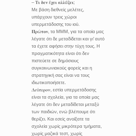
– 𝚻𝛊 𝛅𝛆𝛎 έ𝛘𝛆𝛊 𝛂𝛌𝛌ά𝛏𝛆𝛊;
Με βάση διεθνείς μελέτες,
υπάρχουν τρεις χώροι
υπερμετάδοσης του ιού.
𝚷𝛒ώ𝛕𝛐𝛎, τα ΜΜΜ, για τα οποία μας
λέγατε ότι δε μεταδίδεται και γι’ αυτό
τα έχετε αφήσει στην τύχη τους. Η
πραγματικότητα είναι ότι δεν
πιστεύετε σε δημόσιους
συγκοινωνιακούς φορείς και η
στρατηγική σας είναι να τους
ιδιωτικοποιήσετε.
𝜟𝜺ύ𝝉𝜺𝝆𝝄𝝂, εστία υπερμετάδοσης
είναι τα σχολεία, για τα οποία μας
λέγατε ότι δεν μεταδίδεται μεταξύ
των παιδιών, ενώ βλέπουμε ότι
θερίζει. Και εσείς ανοίξατε τα
σχολεία χωρίς μικρότερα τμήματα,
χωρίς μαζικά τεστ, χωρίς