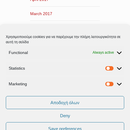
March 2017
February 2017
Χρησιμοποιούμε cookies για να παρέχουμε την πλήρη λειτουργικότητα σε
January 2017
αυτή τη σελίδα
Functional
Always active
December 2016
Statistics
November 2016
Statistic
Marketing
Marketi
Αποδοχή όλων
Deny
Όροι Xρήσης & Πολιτική Προστασίας
Δεδομένων
Save preferences