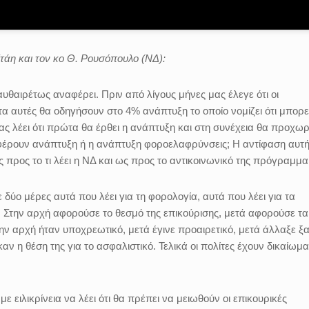
άη και τον κο Θ. Ρουσόπουλο (ΝΔ):
θαιρέτως αναφέρει. Πριν από λίγους μήνες μας έλεγε ότι οι
α αυτές θα οδηγήσουν στο 4% ανάπτυξη το οποίο νομίζει ότι μπορε
μας λέει ότι πρώτα θα έρθει η ανάπτυξη και στη συνέχεια θα προχω
φέρουν ανάπτυξη ή η ανάπτυξη φοροελαφρύνσεις; Η αντίφαση αυτ
 προς το τι λέει η ΝΔ και ως προς το αντικοινωνικό της πρόγραμμα
δύο μέρες αυτά που λέει για τη φορολογία, αυτά που λέει για τα
α. Στην αρχή αφορούσε το θεσμό της επικούρισης, μετά αφορούσε τα
ην αρχή ήταν υποχρεωτικό, μετά έγινε προαιρετικό, μετά άλλαξε ξ
 η θέση της για το ασφαλιστικό. Τελικά οι πολίτες έχουν δικαίωμα
ε ειλικρίνεια να λέει ότι θα πρέπει να μειωθούν οι επικουρικές