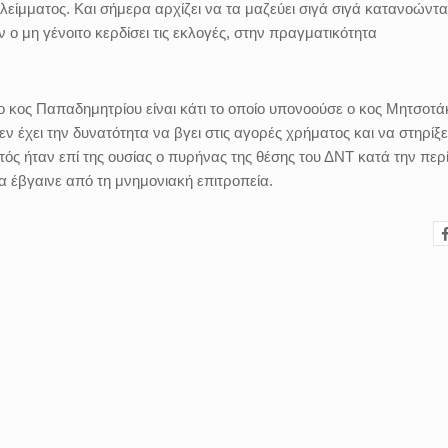
λλείμματος. Και σήμερα αρχίζει να τα μαζεύει σιγά σιγά κατανοώντα
αν ο μη γένοιτο κερδίσει τις εκλογές, στην πραγματικότητα
 ο κος Παπαδημητρίου είναι κάτι το οποίο υπονοούσε ο κος Μητσοτά
ν έχει την δυνατότητα να βγει στις αγορές χρήματος και να στηρίξε
ός ήταν επί της ουσίας ο πυρήνας της θέσης του ΔΝΤ κατά την περ
α έβγαινε από τη μνημονιακή επιτροπεία.