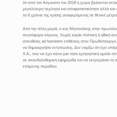
ότι από τον Αύγουστο του 2018 η χώρα βρίσκεται εκτό
μεγαλύτερη ταχύτητα και αποφασιστικότητα αλλά και
τα 8 χρόνια της
κρίσης αναφερόμενος σε θετικά μέτρ
Από την άλλη μεριά, ο κος Μητσοτάκης στην πρωτολογ
ανυπόφορα κίτρινος. Χωρίς καμία πολιτική ή ηθική α
απευθείας ad hominem επιθέσεις στον Πρωθυπουργό, ν
να δημιουργήσει εντυπώσεις. Δεν νομίζω ότι έχει υπ
Χ.Α., που να έχει κάνει μια τόσο εμπρηστική ομιλία 
σε σκανδαλοθηρική εφημερίδα και να εκτροχιάσει τη 
επόμενης περιόδου.