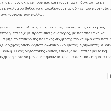
ς της μνημονιακής επιτροπείας και έχουμε πια τη δυνατότητα με
 σε μεγαλύτερο βάθος να αποκαθιστούμε τις αδικίες που προέκυψα
α ανακούφισης των πολλών.
ία του ήταν απολίτικος, ανερμάτιστος, ασυνάρτητος και κυρίως
ναστολή, επέλεξε με προσωπικές αναφορές, με παραπολιτική και
α ρίξει το επίπεδο της πολιτικής συζήτησης πιο χαμηλά από ποτέ 
άρξει αρχηγός οποιουδήποτε ελληνικού κόμματος, εξαιρώντας βεβαίω
στη Βουλή. Ο κος Μητσοτάκης λοιπόν, επέλεξε να μετατρέψει το κόμμ
συζήτηση ώστε να μην συζητηθούν τα κρίσιμα πολιτικά ζητήματα της