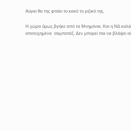
Αύριο θα της φταίει το κακό το ριζικό της.
Η χώρα όμως βγήκε από τα Μνημόνια. Και η ΝΔ καλά θ
αποτυχημένα σαμποτάζ. Δεν μπορεί πια να βλάψει ού