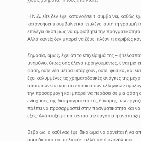
Η Ν.Δ. είτε δεν έχει κατανοήσει τι συμβαίνει, καθώς έχ
κατανοήσει τι συμβαίνει και επιλέγει αυτή τη γραμμή τ
επιλέγει σκοπίμως να αμφισβητεί την πραγματικότητα
Αλλά κανείς δεν μπορεί να ξέρει πλέον τι ακριβώς κάν
Σημασία, όμως, έχει ότι το επιχείρημά της – ή τελοσπ
μνημόνιο, όπως σας έλεγα προηγουμένως, είναι μια ε
φάση, ούτε νέα μέτρα υπάρχουν, ούτε, φυσικά, και εκτ
έχει καλυμμένες τις χρηματοδοτικές ανάγκες της μέχρ
αποτυπώνεται και στα επιτόκια των ελληνικών ομολόγ
την προσαρμογή και μπορεί να περάσει σε μια φάση σ
ενίσχυσης της διαπραγματευτικής δύναμης των εργαζ
πρέπει να προσαρμοστεί στην πραγματικότητα και να α
εξής: Ανάπτυξη με επίκεντρο την εργασία ή ανάπτυξη μ
Βεβαίως, ο καθένας έχει δικαίωμα να αρνείται ή να α
αρμοδιότητα της πολιτικής, αλλά της ψυχανάλυσης.