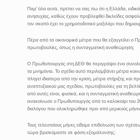
Παρ’ όλα αυτά, πρέπει να σας πω ότι η Ελλάδα, ειδικ
ανησυχίας, καθώς έχουν προβλεφθεί δικλείδες ασφαλ
τον σκοπό έχει το χρηματοδοτικό μαξιλάρι που δημιο
Πέρα από τα οικονομικά μέτρα που θα εξαγγείλει ο 
πρωτοβουλίες, όπως η συνταγματική αναθεώρηση;
Ο Πρωθυπουργός στη ΔΕΘ θα περιγράψει ένα συνολικό 
τα μνημόνια. Το σχέδιο αυτό περιλαμβάνει μέτρα κοι
πληγεί ιδιαίτερα από την κρίση, μέτρα στήριξης και π
αναπτυξιακού μας σχεδίου, πρωτοβουλίες για τη βελτ
από αυτές είναι, φυσικά, και η συνταγματική αναθεώρη
ανακοίνωσε ο Πρωθυπουργός από το καλοκαίρι του 20
διαλόγου που ολοκληρώθηκε πριν από μερικούς μήνε
Τους τελευταίους μήνες είδαμε επιδείνωση των σχέσε
τώρα βρισκόμαστε σε φάση εξομάλυνσης;