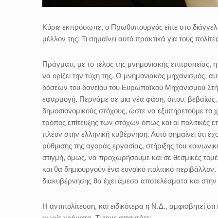
Κύριε εκπρόσωπε, ο Πρωθυπουργός είπε στο διάγγελμά 
μέλλον της. Τι σημαίνει αυτό πρακτικά για τους πολί
Πράγματι, με το τέλος της μνημονιακής επιτροπείας, 
να ορίζει την τύχη της. Ο μνημονιακός μηχανισμός, αυ
δόσεων του δανείου του Ευρωπαϊκού Μηχανισμού Στή
εφαρμογή. Περνάμε σε μια νέα φάση, όπου, βεβαίως,
δημοσιονομικούς στόχους, ώστε να εξυπηρετούμε το 
τρόπος επίτευξης των στόχων όπως και οι πολιτικές 
πλέον στην ελληνική κυβέρνηση. Αυτό σημαίνει ότι έχ
ρύθμισης της αγοράς εργασίας, στήριξης του κοινωνικ
στιγμή, όμως, να προχωρήσουμε και σε θεσμικές τομέ
και θα δημιουργούν ένα ευνοϊκό πολιτικό περιβάλλον.
διακυβέρνησης θα έχει άμεσα αποτελέσματα και στην
Η αντιπολίτευση, και ειδικότερα η Ν.Δ., αμφισβητεί ό
χωρίς χρήματα. Τι τους απαντάτε;