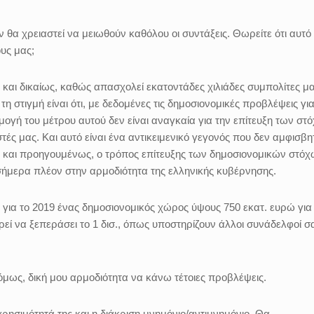
θα χρειαστεί να μειωθούν καθόλου οι συντάξεις. Θωρείτε ότι αυτό 
ους μας;
, και δικαίως, καθώς απασχολεί εκατοντάδες χιλιάδες συμπολίτες μα
 στιγμή είναι ότι, με δεδομένες τις δημοσιονομικές προβλέψεις για
ρμογή του μέτρου αυτού δεν είναι αναγκαία για την επίτευξη των στ
ές μας. Και αυτό είναι ένα αντικειμενικό γεγονός που δεν αμφισβητ
και προηγουμένως, ο τρόπος επίτευξης των δημοσιονομικών στόχ
σήμερα πλέον στην αρμοδιότητα της ελληνικής κυβέρνησης.
 για το 2019 ένας δημοσιονομικός χώρος ύψους 750 εκατ. ευρώ για
εί να ξεπεράσει το 1 δισ., όπως υποστηρίζουν άλλοι συνάδελφοί σ
όμως, δική μου αρμοδιότητα να κάνω τέτοιες προβλέψεις.
χρησιμότητά της και η διάκριση μνημόνιο/αντιμνημόνιο. Θα