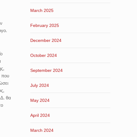
March 2025
αν
February 2025
ογο.
December 2024
Το
October 2024
α
ης,
September 2024
ς που
ώσει
July 2024
ς,
Δ. θα
May 2024
το
April 2024
March 2024