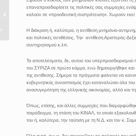
επαναπροσδιορίσετε τις πολιτικές σας συμμαχίες εν
καλούν σε «προοδευτική συστράτευση». Χωρούν εκεί 
ο
Η διάκριση ή, καλύτερα, η αντίθεση μνημόνιο-αντιμνη
και πολιτικές αντιθέσεις. Την
αντίθεση Αριστεράς-Δεξι
συντηρητισμού κ.λπ.
Τα αποτελέσματα, δε, αυτού του υπερπροσδιορισμού ή
του ΣΥΡΙΖΑ σε πρώτο κόμμα, ενώ δημιουργήθηκε και 
της αντίθεσης. Σήμερα τα πράγματα φαίνεται να κανο
κυβερνητικός συνασπισμός έχει καταναλώσει όλα του
ανασυγκρότηση της ελληνικής οικονομίας, αλλά και τ
Όπως, επίσης, και άλλες συμμαχίες που διαμορφώθηκα
παράδειγμα, τη στάση του ΚΙΝΑΛ, το οποίο εξακολουθε
του ή, καλύτερα, την ταύτιση με τη Ν.Δ. και τον κ. Σα
Όλα αυτά, όμως, δεν περιορίζουν τις πολιτικές πρωτο