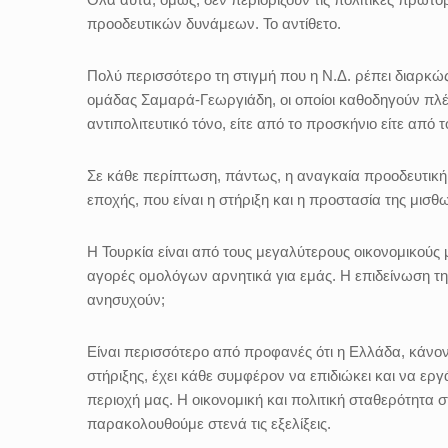
προοδευτικών δυνάμεων. Το αντίθετο.
Πολύ περισσότερο τη στιγμή που η Ν.Δ. ρέπει διαρκώς
ομάδας Σαμαρά-Γεωργιάδη, οι οποίοι καθοδηγούν πλέο
αντιπολιτευτικό τόνο, είτε από το προσκήνιο είτε από 
Σε κάθε περίπτωση, πάντως, η αναγκαία προοδευτική 
εποχής, που είναι η στήριξη και η προστασία της μισθ
Η Τουρκία είναι από τους μεγαλύτερους οικονομικούς μ
αγορές ομολόγων αρνητικά για εμάς. Η επιδείνωση τ
ανησυχούν;
Είναι περισσότερο από προφανές ότι η Ελλάδα, κάνο
στήριξης, έχει κάθε συμφέρον να επιδιώκει και να εργ
περιοχή μας. Η οικονομική και πολιτική σταθερότητα στη
παρακολουθούμε στενά τις εξελίξεις.