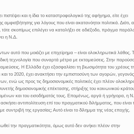
ει πιστέψει και η ίδια το καταστροφολογικό της αφήγημα, είτε έχει
ης αμφισβήτησης για λόγους που είναι ακατανόητοι πολιτικά. Διότι, 
, τότε σκοπίμως επιλέγει να καταλήξει σε αδιέξοδο, πράγμα παράλ
ει η Ν.Δ.
άντων αυτό που μοιάζει με επιχείρημα – είναι ολοκληρωτικά λάθος. 
ιδική τεχνολογία που συναρτά μέτρα με εκταμιεύσεις. Στην παρούσ
αμιεύσεις. Η Ελλάδα έχει εξασφαλίσει τη βιωσιμότητα του χρέους τ
ι και το 2020, έχει ανακτήσει την εμπιστοσύνη των αγορών, γεγονό
ων, ενώ ως προς τις δημοσιονομικές πολιτικές έχει πλέον ολοκληρ
υνετής δημοσιονομικής επέκτασης, στήριξης του κοινωνικού κράτου
ομένων και του εισοδήματός τους. Επομένως, αργά ή γρήγορα, η Ν.
σκήσει αντιπολίτευση επί του πραγματικού διλήμματος, που είναι 
ε συντριβή της εργασίας; Αυτό είναι το δίλημμα της νέας εποχής.
πωθεί την πραγματικότητα, όμως αυτό δεν ανήκει πλέον στην