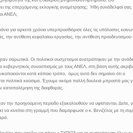
όψει της επερχόμενης εκλογικής αναμέτρησης; Ήδη συνάδελφοί σας
οι ΑΝΕΛ;
μόνιο για αρκετά χρόνια υπερπροσδιόρισε όλες τις υπόλοιπες κοινω
άς, την αντίθεση κεφαλαίου-εργασίας, την αντίθεση προοδευτισμού-
ταν σαρωτικά. Οι πολιτικοί συσχετισμοί ανατράπηκαν με την ανάδε
ο κυβερνητικός συνασπισμός με τους ΑΝΕΛ, στη βάση αυτής ακρι
νικοποιούνται κατά κάποιο τρόπο,
όμως αυτό δεν σημαίνει ότι ο
 τα πολιτικά καύσιμα. Έχουμε ακόμα πολλή δουλειά μπροστά μας γ
ην καταπολέμηση της διαφθοράς.
ν την προηγούμενη περίοδο εξακολουθούν να υφίστανται. Δείτε, γ
ί να κινείται στη γραμμή που διαμόρφωσε ο κ. Βενιζέλος με τη συ
μαρά.
βουλίες που οφείλει να πάρει ο ΣΥΡΙΖΑ για τη συστράτευση όλων τ