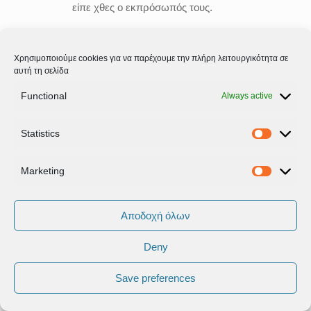
είπε χθες ο εκπρόσωπός τους.
ΤΖΑΝΑΚΟΠΟΥΛΟΣ:
Εντάξει. Εγώ
Χρησιμοποιούμε cookies για να παρέχουμε την πλήρη λειτουργικότητα σε
σας υπενθυμίζω ότι εμμένω στην
αυτή τη σελίδα
τοποθέτηση του κ. Καμμένου.
Functional
Always active
ΣΤΡΑΒΕΛΑΚΗΣ:
Να συμφωνήσω
εγώ ότι ο κ. Καμμένος εκφράζει
Statistics
Statistic
τους ΑΝΕΛ.
Marketing
Marketi
ΤΖΑΝΑΚΟΠΟΥΛΟΣ:
Το θέμα τώρα
είναι να αρχίσουμε τις εικοτολογίες
Αποδοχή όλων
σε σχέση με το τι θα κάνουν ή τι δεν
θα κάνουν;
Deny
ΣΤΡΑΒΕΛΑΚΗΣ:
Είναι μείζον, γιατί
Save preferences
αφορά τον χρόνο των εκλογών και
αφορά την πορεία της κυβέρνησης