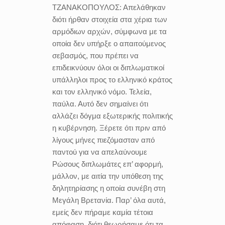
ΤΖΑΝΑΚΟΠΟΥΛΟΣ:
Απελάθηκαν
διότι ήρθαν στοιχεία στα χέρια των
αρμόδιων αρχών, σύμφωνα με τα
οποία δεν υπήρξε ο απαιτούμενος
σεβασμός, που πρέπει να
επιδεικνύουν όλοι οι διπλωματικοί
υπάλληλοι προς το ελληνικό κράτος
και τον ελληνικό νόμο. Τελεία,
παύλα. Αυτό δεν σημαίνει ότι
αλλάζει δόγμα εξωτερικής πολιτικής
η κυβέρνηση. Ξέρετε ότι πριν από
λίγους μήνες πιεζόμασταν από
παντού για να απελαύνουμε
Ρώσους διπλωμάτες επ’ αφορμή,
μάλλον, με αιτία την υπόθεση της
δηλητηρίασης η οποία συνέβη στη
Μεγάλη Βρετανία. Παρ’ όλα αυτά,
εμείς δεν πήραμε καμία τέτοια
απόφαση, διότι θεωρήσαμε ότι τα