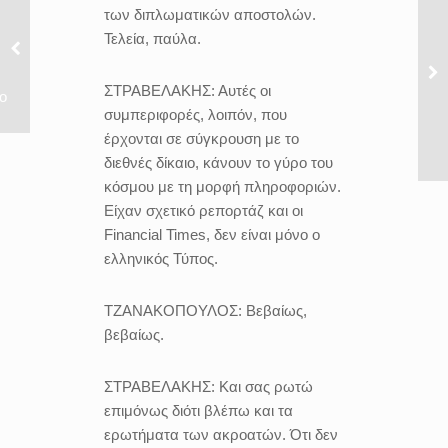
των διπλωματικών αποστολών.
Τελεία, παύλα.
ΣΤΡΑΒΕΛΑΚΗΣ:
Αυτές οι
ο
συμπεριφορές, λοιπόν, που
έρχονται σε σύγκρουση με το
διεθνές δίκαιο, κάνουν το γύρο του
κόσμου με τη μορφή πληροφοριών.
Είχαν σχετικό ρεπορτάζ και οι
Financial Times, δεν είναι μόνο ο
ελληνικός Τύπος.
ΤΖΑΝΑΚΟΠΟΥΛΟΣ:
Βεβαίως,
βεβαίως.
ΣΤΡΑΒΕΛΑΚΗΣ:
Και σας ρωτώ
επιμόνως διότι βλέπω και τα
ερωτήματα των ακροατών. Ότι δεν