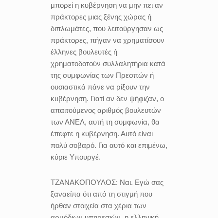
μπορεί η κυβέρνηση να μην πει αν
πράκτορες μιας ξένης χώρας ή
διπλωμάτες, που λειτούργησαν ως
πράκτορες, πήγαν να χρηματίσουν
έλληνες βουλευτές ή
χρηματοδοτούν συλλαλητήρια κατά
της συμφωνίας των Πρεσπών ή
ουσιαστικά πάνε να ρίξουν την
κυβέρνηση. Γιατί αν δεν ψήφιζαν, ο
απαιτούμενος αριθμός βουλευτών
των ΑΝΕΛ, αυτή τη συμφωνία, θα
έπεφτε η κυβέρνηση. Αυτό είναι
πολύ σοβαρό. Για αυτό και επιμένω,
κύριε Υπουργέ.
ΤΖΑΝΑΚΟΠΟΥΛΟΣ:
Ναι.
Εγώ
σας
ξαναείπα ότι από τη στιγμή που
ήρθαν στοιχεία στα χέρια των
αρμόδιων υπηρεσιών, η ελληνική