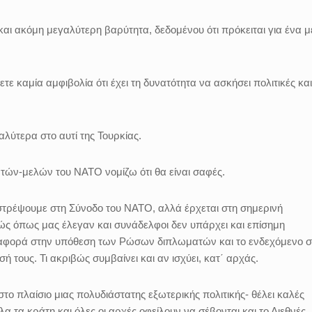
 και ακόμη μεγαλύτερη βαρύτητα, δεδομένου ότι πρόκειται για ένα 
ετε καμία αμφιβολία ότι έχει τη δυνατότητα να ασκήσει πολιτικές και
αλύτερα στο αυτί της Τουρκίας.
τών-μελών του ΝΑΤΟ νομίζω ότι θα είναι σαφές.
πιστρέψουμε στη Σύνοδο του ΝΑΤΟ, αλλά έρχεται στη σημερινή
ώς όπως μας έλεγαν και συνάδελφοι δεν υπάρχει και επίσημη
 αφορά στην υπόθεση των Ρώσων διπλωματών και το ενδεχόμενο σ
ή τους. Τι ακριβώς συμβαίνει και αν ισχύει, κατ΄ αρχάς.
στο πλαίσιο μιας πολυδιάστατης εξωτερικής πολιτικής- θέλει καλές
όλα τα κράτη και όλες οι αρχές οφείλουν να σέβονται και το Διεθνές