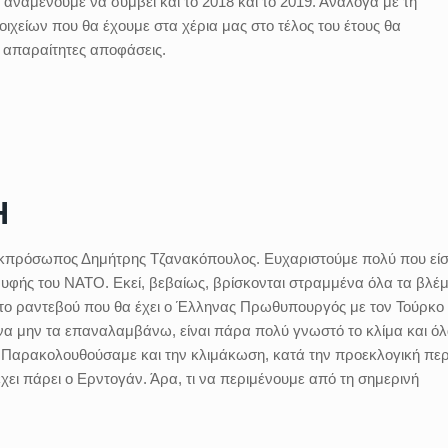
ναμένουμε να συμβεί και το 2018 και το 2019. Ανάλογα με τη
ιχείων που θα έχουμε στα χέρια μας στο τέλος του έτους θα
 απαραίτητες αποφάσεις.
Η
κπρόσωπος Δημήτρης Τζανακόπουλος. Ευχαριστούμε πολύ που είσ
ρυφής του ΝΑΤΟ. Εκεί, βεβαίως, βρίσκονται στραμμένα όλα τα βλέ
 το ραντεβού που θα έχει ο Έλληνας Πρωθυπουργός με τον Τούρκο
α να μην τα επαναλαμβάνω, είναι πάρα πολύ γνωστό το κλίμα και όλ
. Παρακολουθούσαμε και την κλιμάκωση, κατά την προεκλογική περ
 έχει πάρει ο Ερντογάν. Άρα, τι να περιμένουμε από τη σημερινή