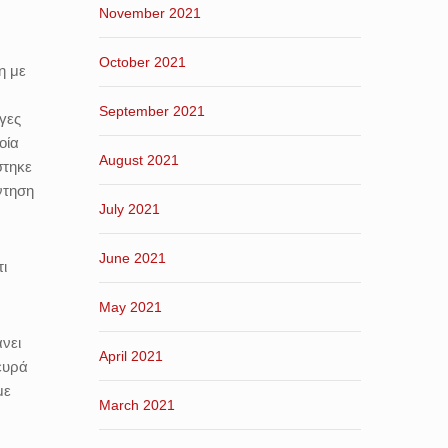
November 2021
October 2021
η με
September 2021
γες
οία
August 2021
στηκε
ντηση
July 2021
June 2021
ι
May 2021
νει
April 2021
ευρά
με
March 2021