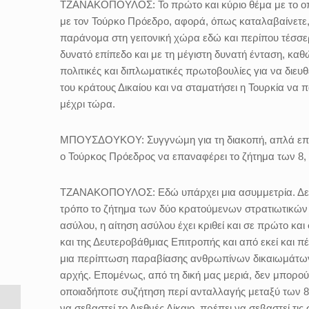
ΤΖΑΝΑΚΟΠΟΥΛΟΣ:
Το πρώτο και κύριο θέμα με το 
με τον Τούρκο Πρόεδρο, αφορά, όπως καταλαβαίνετε,
παράνομα στη γειτονική χώρα εδώ και περίπου τέσσε
δυνατό επίπεδο και με τη μέγιστη δυνατή ένταση, καθ
πολιτικές και διπλωματικές πρωτοβουλίες για να διευθ
του κράτους Δικαίου και να σταματήσει η Τουρκία να 
μέχρι τώρα.
ΜΠΟΥΣΔΟΥΚΟΥ:
Συγγνώμη για τη διακοπή, απλά επε
ο Τούρκος Πρόεδρος να επαναφέρει το ζήτημα των 8, 
ΤΖΑΝΑΚΟΠΟΥΛΟΣ:
Εδώ υπάρχει μια ασυμμετρία. Δ
τρόπο το ζήτημα των δύο κρατούμενων στρατιωτικών μ
ασύλου, η αίτηση ασύλου έχει κριθεί και σε πρώτο κ
και της Δευτεροβάθμιας Επιτροπής και από εκεί και π
μια περίπτωση παραβίασης ανθρωπίνων δικαιωμάτων.
αρχής. Επομένως, από τη δική μας μεριά, δεν μπορο
οποιαδήποτε συζήτηση περί ανταλλαγής μεταξύ των 8 κ
να σεβαστεί το Διεθνές Δίκαιο, πρέπει να σεβαστεί τι