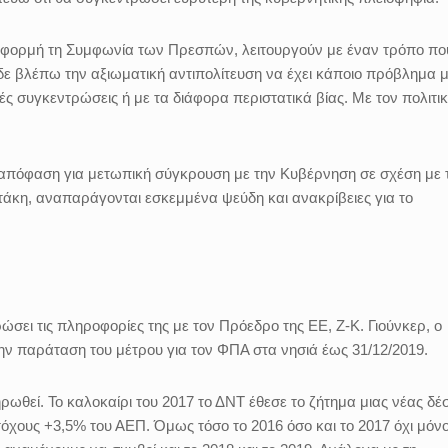
ε αφορμή τη Συμφωνία των Πρεσπών, λειτουργούν με έναν τρόπο πο
δε βλέπω την αξιωματική αντιπολίτευση να έχει κάποιο πρόβλημα μ
ές συγκεντρώσεις ή με τα διάφορα περιστατικά βίας. Με τον πολιτικ
ν απόφαση για μετωπική σύγκρουση με την Κυβέρνηση σε σχέση με 
τάκη, αναπαράγονται εσκεμμένα ψεύδη και ανακρίβειες για το
σει τις πληροφορίες της με τον Πρόεδρο της ΕΕ, Ζ-Κ. Γιούνκερ, ο
ην παράταση του μέτρου για τον ΦΠΑ στα νησιά έως 31/12/2019.
ωθεί. Το καλοκαίρι του 2017 το ΔΝΤ έθεσε το ζήτημα μιας νέας δέ
όχους +3,5% του ΑΕΠ. Όμως τόσο το 2016 όσο και το 2017 όχι μόν