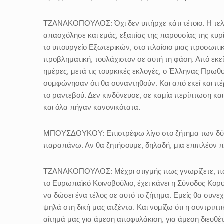
ΤΖΑΝΑΚΟΠΟΥΛΟΣ:
Όχι δεν υπήρχε κάτι τέτοιο.
Η τε
απασχόλησε και εμάς, εξαιτίας της παρουσίας της κυρ
το υπουργείο Εξωτερικών, στο πλαίσιο μιας προσωπι
προβληματική, τουλάχιστον σε αυτή τη φάση. Από εκεί
ημέρες, μετά τις τουρκικές εκλογές, ο Έλληνας Πρωθυ
συμφώνησαν ότι θα συναντηθούν. Και από εκεί και πέ
το ραντεβού. Δεν κινδύνευσε, σε καμία περίπτωση κα
και όλα πήγαν κανονικότατα.
ΜΠΟΥΣΔΟΥΚΟΥ:
Επιστρέφω λίγο στο ζήτημα των δύ
παραπάνω. Αν θα ζητήσουμε, δηλαδή, μια επιπλέον π
ΤΖΑΝΑΚΟΠΟΥΛΟΣ:
Μέχρι στιγμής πως γνωρίζετε, πα
το Ευρωπαϊκό Κοινοβούλιο, έχει κάνει η Σύνοδος Κορ
να δώσει ένα τέλος σε αυτό το ζήτημα. Εμείς θα συνεχ
ψηλά στη δική μας ατζέντα. Και νομίζω ότι η συντριπτ
αίτημά μας για άμεση αποφυλάκιση, για άμεση διευθέ