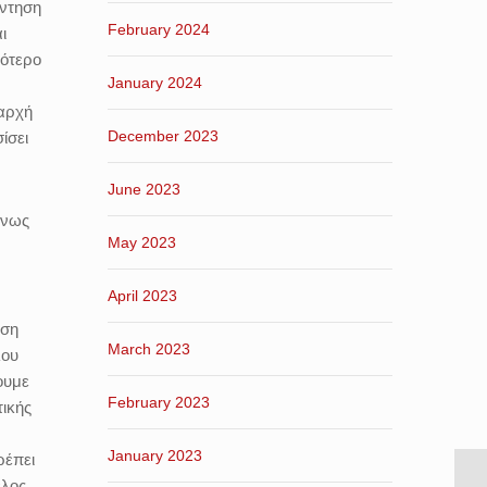
άντηση
February 2024
ι
λότερο
January 2024
 αρχή
December 2023
ίσει
June 2023
ένως
May 2023
April 2023
ηση
March 2023
λου
ουμε
February 2023
ικής
January 2023
ρέπει
έλος