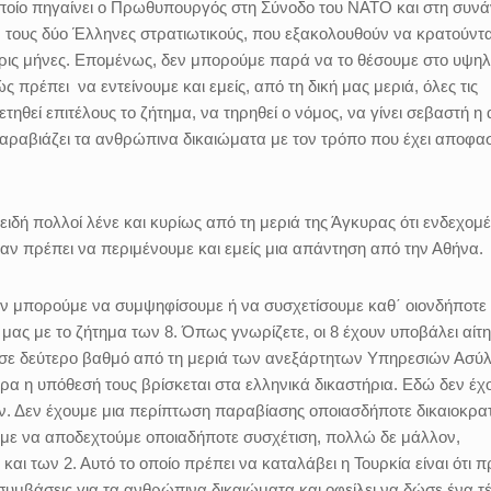
οποίο πηγαίνει ο Πρωθυπουργός στη Σύνοδο του ΝΑΤΟ και στη συν
 τους δύο Έλληνες στρατιωτικούς, που εξακολουθούν να κρατούντα
ρις μήνες. Επομένως, δεν μπορούμε παρά να το θέσουμε στο υψη
ώς πρέπει
να εντείνουμε και εμείς, από τη δική μας μεριά, όλες τις
ετηθεί επιτέλους το ζήτημα, να τηρηθεί ο νόμος, να γίνει σεβαστή η
παραβιάζει τα ανθρώπινα δικαιώματα με τον τρόπο που έχει αποφασ
ιδή πολλοί λένε και κυρίως από τη μεριά της Άγκυρας ότι ενδεχομ
αν πρέπει να περιμένουμε και εμείς μια απάντηση από την Αθήνα.
εν μπορούμε να συμψηφίσουμε ή να συσχετίσουμε καθ΄ οιονδήποτε
ας με το ζήτημα των 8. Όπως γνωρίζετε, οι 8 έχουν υποβάλει αίτ
αι σε δεύτερο βαθμό από τη μεριά των ανεξάρτητων Υπηρεσιών Ασύ
έρα η υπόθεσή τους βρίσκεται στα ελληνικά δικαστήρια. Εδώ δεν έχ
 Δεν έχουμε μια περίπτωση παραβίασης οποιασδήποτε δικαιοκρατ
ύμε να αποδεχτούμε οποιαδήποτε συσχέτιση, πολλώ δε μάλλον,
αι των 2. Αυτό το οποίο πρέπει να καταλάβει η Τουρκία είναι ότι π
ς συμβάσεις για τα ανθρώπινα δικαιώματα και οφείλει να δώσε ένα τ