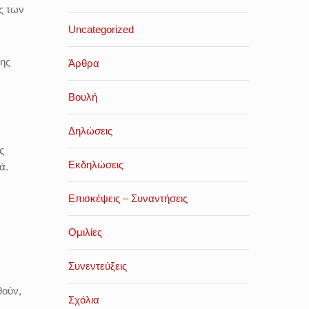
ς των
Uncategorized
της
Άρθρα
Βουλή
Δηλώσεις
ς
Εκδηλώσεις
ά.
Επισκέψεις – Συναντήσεις
Ομιλίες
Συνεντεύξεις
θούν,
Σχόλια