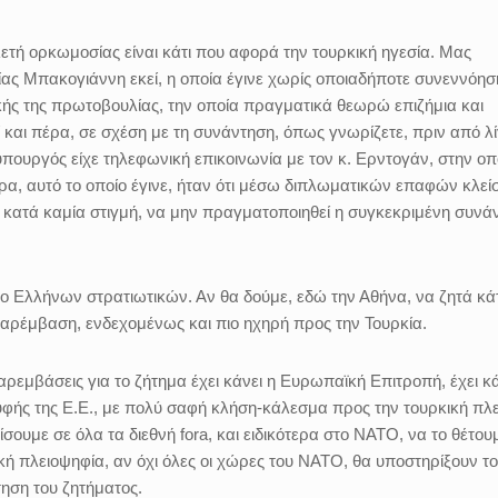
λετή ορκωμοσίας είναι κάτι που αφορά την τουρκική ηγεσία. Μας
ίας Μπακογιάννη εκεί, η οποία έγινε χωρίς οποιαδήποτε συνεννόησ
κής της πρωτοβουλίας, την οποία πραγματικά θεωρώ επιζήμια και
 και πέρα, σε σχέση με τη συνάντηση, όπως γνωρίζετε, πριν από λί
πουργός είχε τηλεφωνική επικοινωνία με τον κ. Ερντογάν, στην οπ
ρα, αυτό το οποίο έγινε, ήταν ότι μέσω διπλωματικών επαφών κλεί
ι κατά καμία στιγμή, να μην πραγματοποιηθεί η συγκεκριμένη συνά
ο Ελλήνων στρατιωτικών. Αν θα δούμε, εδώ την Αθήνα, να ζητά κάτ
αρέμβαση, ενδεχομένως και πιο ηχηρή προς την Τουρκία.
ρεμβάσεις για το ζήτημα έχει κάνει η Ευρωπαϊκή Επιτροπή, έχει κά
υφής της Ε.Ε., με πολύ σαφή κλήση-κάλεσμα προς την τουρκική πλ
ίσουμε σε όλα τα διεθνή fora, και ειδικότερα στο ΝΑΤΟ, να το θέτου
ική πλειοψηφία, αν όχι όλες οι χώρες του ΝΑΤΟ, θα υποστηρίξουν το
τηση του ζητήματος.