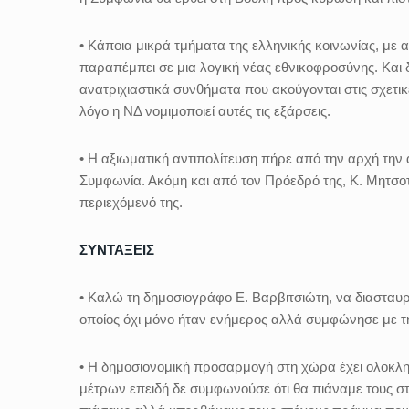
• Κάποια μικρά τμήματα της ελληνικής κοινωνίας, μ
παραπέμπει σε μια λογική νέας εθνικοφροσύνης. Και 
ανατριχιαστικά συνθήματα που ακούγονται στις σχετικ
λόγο η ΝΔ νομιμοποιεί αυτές τις εξάρσεις.
• Η αξιωματική αντιπολίτευση πήρε από την αρχή τη
Συμφωνία. Ακόμη και από τον Πρόεδρό της, Κ. Μητσο
περιεχόμενό της.
ΣΥΝΤΑΞΕΙΣ
• Καλώ τη δημοσιογράφο Ε. Βαρβιτσιώτη, να διασταυρώ
οποίος όχι μόνο ήταν ενήμερος αλλά συμφώνησε με τ
• Η δημοσιονομική προσαρμογή στη χώρα έχει ολοκληρ
μέτρων επειδή δε συμφωνούσε ότι θα πιάναμε τους στ