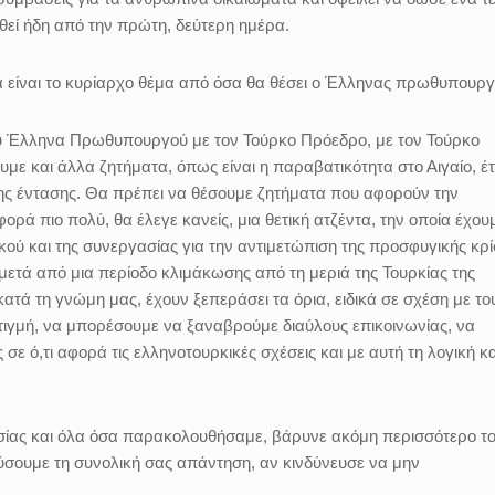
ηθεί ήδη από την πρώτη, δεύτερη ημέρα.
α είναι το κυρίαρχο θέμα από όσα θα θέσει ο Έλληνας πρωθυπουργ
υ Έλληνα Πρωθυπουργού με τον Τούρκο Πρόεδρο, με τον Τούρκο
ε και άλλα ζητήματα, όπως είναι η παραβατικότητα στο Αιγαίο, έτ
ης έντασης. Θα πρέπει να θέσουμε ζητήματα που αφορούν την
ρά πιο πολύ, θα έλεγε κανείς, μια θετική ατζέντα, την οποία έχου
κού και της συνεργασίας για την αντιμετώπιση της προσφυγικής κρί
μετά από μια περίοδο κλιμάκωσης από τη μεριά της Τουρκίας της
ατά τη γνώμη μας, έχουν ξεπεράσει τα όρια, ειδικά σε σχέση με το
 στιγμή, να μπορέσουμε να ξαναβρούμε διαύλους επικοινωνίας, να
 ό,τι αφορά τις ελληνοτουρκικές σχέσεις και με αυτή τη λογική κ
σίας και όλα όσα παρακολουθήσαμε, βάρυνε ακόμη περισσότερο τ
ύσουμε τη συνολική σας απάντηση, αν κινδύνευσε να μην