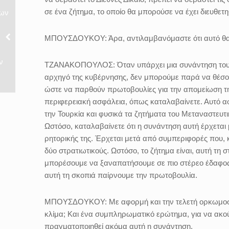
σε ένα ζήτημα, το οποίο θα μπορούσε να έχει διευθετ
νων
ΜΠΟΥΣΔΟΥΚΟΥ:
Άρα, αντιλαμβανόμαστε ότι αυτό θ
ν
ΤΖΑΝΑΚΟΠΟΥΛΟΣ:
Όταν υπάρχει μια συνάντηση το
αρχηγό της κυβέρνησης, δεν μπορούμε παρά να θέσουμ
ώστε να παρθούν πρωτοβουλίες για την απομείωση τ
περιφερειακή ασφάλεια, όπως καταλαβαίνετε. Αυτό αφο
την Τουρκία και φυσικά τα ζητήματα του Μεταναστευτι
Ωστόσο, καταλαβαίνετε ότι η συνάντηση αυτή έρχεται 
ρητορικής της. Έρχεται μετά από συμπεριφορές που, κ
δύο στρατιωτικούς. Ωστόσο, το ζήτημα είναι, αυτή τη
μπορέσουμε να ξαναπατήσουμε σε πιο στέρεο έδαφος σε
αυτή τη σκοπιά παίρνουμε την πρωτοβουλία.
ΜΠΟΥΣΔΟΥΚΟΥ:
Με αφορμή και την τελετή ορκωμο
κλίμα; Και ένα συμπληρωματικό ερώτημα, για να ακο
πραγματοποιηθεί ακόμα αυτή η συνάντηση.