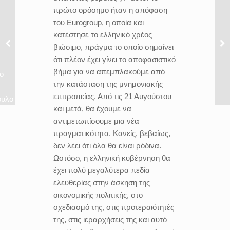
πρώτο ορόσημο ήταν η απόφαση
του Eurogroup, η οποία και
κατέστησε το ελληνικό χρέος
βιώσιμο, πράγμα το οποίο σημαίνει
ότι πλέον έχει γίνει το αποφασιστικό
βήμα για να απεμπλακούμε από
ο
την κατάσταση της μνημονιακής
επιτροπείας. Από τις 21 Αυγούστου
ουλο
και μετά, θα έχουμε να
αντιμετωπίσουμε μια νέα
πραγματικότητα. Κανείς, βεβαίως,
δεν λέει ότι όλα θα είναι ρόδινα.
Ωστόσο, η ελληνική κυβέρνηση θα
έχει πολύ μεγαλύτερα πεδία
ελευθερίας στην άσκηση της
οικονομικής πολιτικής, στο
σχεδιασμό της, στις προτεραιότητές
της, στις ιεραρχήσεις της και αυτό