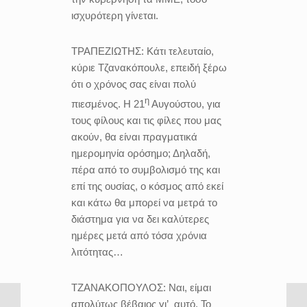
ισχυρότερη γίνεται.
ΤΡΑΠΕΖΙΩΤΗΣ:
Κάτι τελευταίο,
κύριε Τζανακόπουλε, επειδή ξέρω
ότι ο χρόνος σας είναι πολύ
η
πιεσμένος. Η 21
Αυγούστου, για
τους φίλους και τις φίλες που μας
ακούν, θα είναι πραγματικά
ημερομηνία ορόσημο; Δηλαδή,
πέρα από το συμβολισμό της και
επί της ουσίας, ο κόσμος από εκεί
και κάτω θα μπορεί να μετρά το
διάστημα για να δει καλύτερες
ημέρες μετά από τόσα χρόνια
λιτότητας…
ΤΖΑΝΑΚΟΠΟΥΛΟΣ:
Ναι, είμαι
απολύτως βέβαιος γι’
αυτό. Το