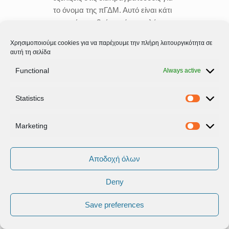
το όνομα της πΓΔΜ. Αυτό είναι κάτι
το οποίο συμβαίνει πάρα πολύ
συχνά. Όπως θα έχετε
Χρησιμοποιούμε cookies για να παρέχουμε την πλήρη λειτουργικότητα σε
παρατηρήσει, ο Πρωθυπουργός
αυτή τη σελίδα
συναντά σε πολύ τακτική βάση
Functional
όλους τους υπουργούς του.
Always active
Επομένως, νομίζω ότι κάτι τέτοιο
δεν αποτελεί και τόσο μεγάλη ή
Statistics
Statistic
σημαντική είδηση, κάθε φορά. Η
κυβέρνηση λειτουργεί με αυτούς
Marketing
Marketi
τους όρους συνεργασίας, του
διαλόγου, της αλληλοενημέρωσης
μεταξύ των υπουργών και του
Αποδοχή όλων
Πρωθυπουργού. Και νομίζω ότι
Deny
αυτό είναι που θα επιδιωχθεί και στο
εξής.
Save preferences
ΤΣΙΚΡΙΚΑ:
Υπήρξε η αντίστοιχη