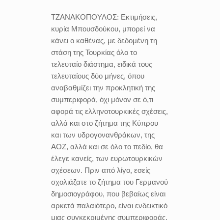
ΤΖΑΝΑΚΟΠΟΥΛΟΣ:
Εκτιμήσεις,
κυρία Μπουσδούκου, μπορεί να
κάνει ο καθένας, με δεδομένη τη
στάση της Τουρκίας όλο το
τελευταίο διάστημα, ειδικά τους
τελευταίους δύο μήνες, όπου
αναβαθμίζει την προκλητική της
συμπεριφορά, όχι μόνον σε ό,τι
αφορά τις ελληνοτουρκικές σχέσεις,
αλλά και στο ζήτημα της Κύπρου
και των υδρογονανθράκων, της
ΑΟΖ, αλλά και σε όλο το πεδίο, θα
έλεγε κανείς, των ευρωτουρκικών
σχέσεων. Πριν από λίγο, εσείς
σχολιάζατε το ζήτημα του Γερμανού
δημοσιογράφου, που βεβαίως είναι
αρκετά παλαιότερο, είναι ενδεικτικό
μιας συγκεκριμένης συμπεριφοράς,