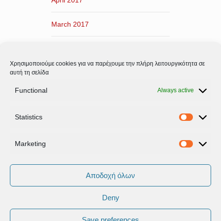
April 2017
March 2017
February 2017
Χρησιμοποιούμε cookies για να παρέχουμε την πλήρη λειτουργικότητα σε
January 2017
αυτή τη σελίδα
Functional
Always active
December 2016
Statistics
November 2016
Statistic
Marketing
Marketi
Αποδοχή όλων
Deny
Όροι Xρήσης & Πολιτική Προστασίας
Δεδομένων
Save preferences