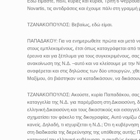
Εδώ είμαστε, πάλι, κυρίες και κύριοι, Τρίτη 6 Φεβρο
Novartis, τις αντιδράσεις και έχουμε πάλι στη γραμμή
ΤΖΑΝΑΚΟΠΟΥΛΟΣ:
Βεβαίως, εδώ είμαι.
ΠΑΠΑΔΑΚΟΥ:
Για να ενημερωθείτε πρώτα και μετά να
στους εμπλεκομένους, έτσι όπως καταγράφεται από τ
έρευνα και για ξέπλυμα για τους συγκεκριμένους, σας
ανακοίνωση της Ν.Δ. –αυτό και να κλείσουμε με την N
αναφέρεται και στις δηλώσεις των δύο υπουργών, χθε
Μαξίμου, ότι βιάστηκαν να καταδικάσουν, να δικάσου
ΤΖΑΝΑΚΟΠΟΥΛΟΣ:
Ακούστε, κυρία Παπαδάκου, σας 
καταγγελία της Ν.Δ. για παρέμβαση στη Δικαιοσύνη, 
ελληνική Δικαιοσύνη και τους δικαστικούς και εισαγγελ
σχηματίσει τον φάκελο της δικογραφίας. Αυτό νομίζω ό
κανείς. Δηλαδή, τι ισχυρίζεται η Ν.Δ.; Ότι η κυβέρνη
στη διαδικασία της διερεύνησης της υπόθεσης αυτής; 
κατηγορεί την ελληνική κυβέρνηση, τι ακριβώς έκανε κα