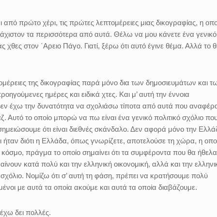
ι από πρώτο χέρι, τις πρώτες λεπτομέρειες μιας δικογραφίας, η οπ
λάχιστον τα περισσότερα από αυτά. Θέλω να μου κάνετε ένα γενικό
ς χθες στον ΄Αρειο Πάγο. Γιατί, ξέρω ότι αυτό έγινε θέμα. Αλλά το 
τομέρειες της δικογραφίας παρά μόνο δια των δημοσιευμάτων και τ
ροηγούμενες ημέρες και ειδικά χτες. Και μ’ αυτή την έννοια
 δεν έχω την δυνατότητα να σχολιάσω τίποτα από αυτά που αναφέρ
άζ. Αυτό το οποίο μπορώ να πω είναι ένα γενικό πολιτικό σχόλιο πο
σημειώσουμε ότι είναι διεθνές σκάνδαλο. Δεν αφορά μόνο την Ελλά
ρι ήταν διότι η Ελλάδα, όπως γνωρίζετε, αποτελούσε τη χώρα, η οπο
ν κόσμο, πράγμα το οποίο σημαίνει ότι τα συμφέροντα που θα ήθελ
νουν κατά πολύ και την ελληνική οικονομική, αλλά και την ελληνι
ό σχόλιο. Νομίζω ότι σ’ αυτή τη φάση, πρέπει να κρατήσουμε πολύ
ένοι με αυτά τα οποία ακούμε και αυτά τα οποία διαβάζουμε.
 έχω δει πολλές.