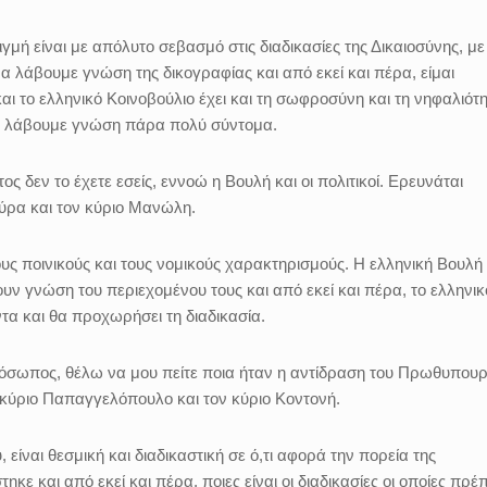
ιγμή είναι με απόλυτο σεβασμό στις διαδικασίες της Δικαιοσύνης, με
να λάβουμε γνώση της δικογραφίας και από εκεί και πέρα, είμαι
αι το ελληνικό Κοινοβούλιο έχει και τη σωφροσύνη και τη νηφαλιότ
 θα λάβουμε γνώση πάρα πολύ σύντομα.
ος δεν το έχετε εσείς, εννοώ η Βουλή και οι πολιτικοί. Ερευνάται
ύρα και τον κύριο Μανώλη.
υς ποινικούς και τους νομικούς χαρακτηρισμούς. Η ελληνική Βουλή
ουν γνώση του περιεχομένου τους και από εκεί και πέρα, το ελληνικ
οντα και θα προχωρήσει τη διαδικασία.
όσωπος, θέλω να μου πείτε ποια ήταν η αντίδραση του Πρωθυπουρ
 κύριο Παπαγγελόπουλο και τον κύριο Κοντονή.
ίναι θεσμική και διαδικαστική σε ό,τι αφορά την πορεία της
κε και από εκεί και πέρα, ποιες είναι οι διαδικασίες οι οποίες πρέπ