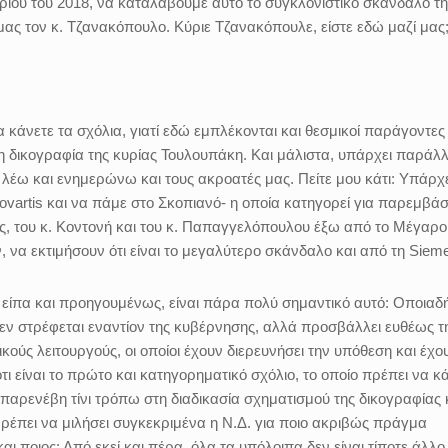
υαρίου του 2018, να καταλάβουμε αυτό το συγκλονιστικό σκάνδαλο τ
 μας τον κ. Τζανακόπουλο. Κύριε Τζανακόπουλε, είστε εδώ μαζί μας
 κάνετε τα σχόλια, γιατί εδώ εμπλέκονται και θεσμικοί παράγοντες
η δικογραφία της κυρίας Τουλουπάκη. Και μάλιστα, υπάρχει παράλ
 λέω και ενημερώνω και τους ακροατές μας. Πείτε μου κάτι: Υπάρχε
ovartis και να πάμε στο Σκοπιανό- η οποία κατηγορεί για παρεμβάσ
ς, του κ. Κοντονή και του κ. Παπαγγελόπουλου έξω από το Μέγαρο
ν, να εκτιμήσουν ότι είναι το μεγαλύτερο σκάνδαλο και από τη Sie
είπα και προηγουμένως, είναι πάρα πολύ σημαντικό αυτό: Οποιαδ
δεν στρέφεται εναντίον της κυβέρνησης, αλλά προσβάλλει ευθέως τ
ικούς λειτουργούς, οι οποίοι έχουν διερευνήσει την υπόθεση και έχο
τι είναι το πρώτο και κατηγορηματικό σχόλιο, το οποίο πρέπει να κά
ση παρενέβη τίνι τρόπω στη διαδικασία σχηματισμού της δικογραφίας 
Πρέπει να μιλήσει συγκεκριμένα η Ν.Δ. για ποιο ακριβώς πράγμα
ι ποιος; Από εκεί και πέρα, όλα τα υπόλοιπα δεν είναι τίποτε άλλο