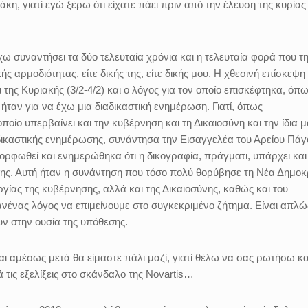
κη, γιατί εγώ ξέρω ότι είχατε πάει πριν από την έλευση της κυρίας
ω συναντήσει τα δύο τελευταία χρόνια και η τελευταία φορά που τ
 αρμοδιότητας, είτε δικής της, είτε δικής μου. Η χθεσινή επίσκεψη 
ης Κυριακής (3/2-4/2) και ο λόγος για τον οποίο επισκέφτηκα, όπ
, ήταν για να έχω μια διαδικαστική ενημέρωση. Γιατί, όπως
οποίο υπερβαίνει και την κυβέρνηση και τη Δικαιοσύνη και την ίδια μ
δικαστικής ενημέρωσης, συνάντησα την Εισαγγελέα του Αρείου Πάγ
ορφωθεί και ενημερώθηκα ότι η δικογραφία, πράγματι, υπάρχει και
σύνης. Αυτή ήταν η συνάντηση που τόσο πολύ θορύβησε τη Νέα Δημοκ
ργίας της κυβέρνησης, αλλά και της Δικαιοσύνης, καθώς και του
ανένας λόγος να επιμείνουμε στο συγκεκριμένο ζήτημα. Είναι απλώ
υν στην ουσία της υπόθεσης.
αι αμέσως μετά θα είμαστε πάλι μαζί, γιατί θέλω να σας ρωτήσω κα
τις εξελίξεις στο σκάνδαλο της Novartis…