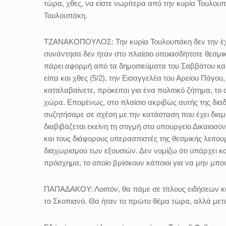
τώρα, χθες, να είστε νωρίτερα από την κυρία Τουλουπά
Τουλουπάκη.
ΤΖΑΝΑΚΟΠΟΥΛΟΣ:
Την κυρία Τουλουπάκη δεν την έχ
συνάντησα δεν ήταν στο πλαίσιο οποιασδήποτε θεσμικής
πάρει αφορμή από τα δημοσιεύματα του Σαββάτου και τ
είπα και χθες (5/2), την Εισαγγελέα του Αρείου Πάγου
καταλαβαίνετε, πρόκειται για ένα πολιτικό ζήτημα, το 
χώρα. Επομένως, στο πλαίσιο ακριβώς αυτής της δια
συζητήσαμε σε σχέση με την κατάσταση που έχει διαμ
διαβιβάζεται εκείνη τη στιγμή στο υπουργείο Δικαιο
και τους διάφορους υπερασπιστές της θεσμικής λειτου
διαχωρισμού των εξουσιών. Δεν νομίζω ότι υπάρχει κ
πρόσχημα, το οποίο βρίσκουν κάποιοι για να μην μπο
ΠΑΠΑΔΑΚΟΥ:
Λοιπόν, θα πάμε σε τίτλους ειδήσεων κ
το Σκοπιανό. Θα ήταν το πρώτο θέμα τώρα, αλλά μετά 