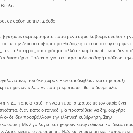
 Βουλής.
ρα, σε σχέση με την πρόοδο;
να βγάζουμε συμπεράσματα παρά μόνο αφού λάβουμε αναλυτική 
ι ότι με την δέουσα σοβαρότητα θα διαχειριστούμε το συγκεκριμένο
ς, την πολιτική μας αυστηρότητα, αλλά σε καμία περίπτωση δεν πρό
κά δικαστήρια. Πρόκειται για μια πάρα πολύ σοβαρή υπόθεση, την 
συγκλονιστικά, που δεν χωράει – αν αποδειχθούν και στην πράξη
περί στημένων κ.λ.π. Εν πάση περιπτώσει, θα τα δούμε όλα.
τη Ν.Δ., η οποία κατά τη γνώμη μου, ο τρόπος με τον οποίο έχει
ατικότητα, έναν κάποιο πανικό, μία προσπάθεια να δημιουργήσει
όλιο- ότι δεν προσβάλλουν την ελληνική κυβέρνηση. Στην
ικαιοσύνη. Με λίγα λόγια, κατηγορούν εισαγγελικούς και δικαστικο
 Αυτός είναι ο ισχυρισμός της Ν.Δ. και νομίζω ότι εκεί κάπου έχει