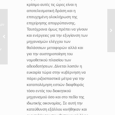
κρίσιμο αυτές τις ώρες είναι η
αποτελεσματική δράση και η
επιτυχημένη ολοκλήρωση της
επιχείρησης απορρύπανσης.
νων
Ταυτόχρονα όμως πρέπει να γίνουν
και ενέργειες για την εξυγίανση των
μηχανισμών ελέγχου των
θαλάσσιων μεταφορών αλλά και
ν
για την αυστηροποίηση του
νομοθετικού πλαισίου των
αδειοδοτήσεων. Δίνεται λοιπόν η
ευκαιρία τώρα στην κυβέρνηση να
πάρει ριζοσπαστικά μέτρα για την
καταπολέμηση εστιών διαφθοράς
τόσο εντός του διοικητικού
μηχανισμού όσο και στο πεδίο της
ιδιωτικής οικονομίας. Σε αυτή την
κατεύθυνση εξάλλου κινήθηκαν και