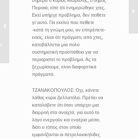
σήμερα ο κύριος Μώραλης, ο δήμος
Πειραιά, είπε ότι ενημερώθηκε χτες.
Εκεί υπήρχε πρόβλημα, δεν πείθετε
γι’ αυτό. Για εκείνο που πείθετε
-κατά τη γνώμη μου, αν επιτρέπετε-
εσείς, είναι ότι πράγματι, από χτες,
καταβάλλεται μια πολύ
ο
συστηματική προσπάθεια για να
περιοριστεί το πρόβλημα. Ας τα
ξεχωρίσουμε, είναι διαφορετικά
πράγματα.
ΤΖΑΝΑΚΟΠΟΥΛΟΣ:
Όχι, κάνετε
λάθος κύριε Δελλατόλα. Πρέπει να
καταλάβετε ότι όταν υπάρχει μια
διαρροή στα ανοιχτά, για αυτό το
λόγο ενεργούν και εναέρια μέσα,
διότι ο τόπος στον οποίο
εμφανίζονται οι πετρελαιοκηλίδες