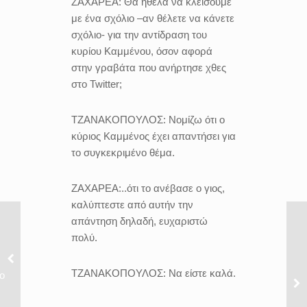
ΖΑΧΑΡΕΑ:
Θα ήθελα να κλείσουμε
με ένα σχόλιο –αν θέλετε να κάνετε
σχόλιο- για την αντίδραση του
κυρίου Καμμένου, όσον αφορά
στην γραβάτα που ανήρτησε χθες
στο Twitter;
ΤΖΑΝΑΚΟΠΟΥΛΟΣ:
Νομίζω ότι ο
κύριος Καμμένος έχει απαντήσει για
το συγκεκριμένο θέμα.
ΖΑΧΑΡΕΑ:..
ότι το ανέβασε ο γιος,
καλύπτεστε από αυτήν την
απάντηση δηλαδή, ευχαριστώ
πολύ.
ΤΖΑΝΑΚΟΠΟΥΛΟΣ:
Να είστε καλά.
ο