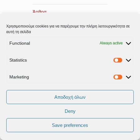
Άρθρα
Χρησιμοποιούμε cookies για να παρέχουμε την πλήρη λειτουργικότητα σε
Βουλή
αυτή τη σελίδα
Δηλώσεις
Functional
Always active
Εκδηλώσεις
Statistics
Statistic
Επισκέψεις – Συναντήσεις
Marketing
Marketi
Ομιλίες
Αποδοχή όλων
Συνεντεύξεις
Deny
Σχόλια
Save preferences
Αρχείο