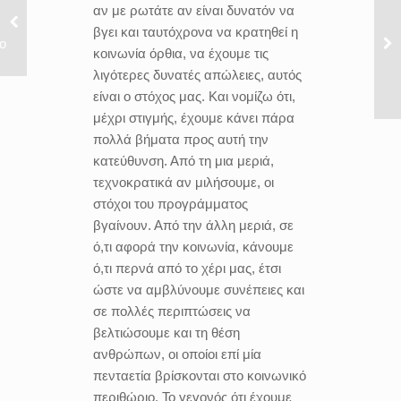
αν με ρωτάτε αν είναι δυνατόν να
βγει και ταυτόχρονα να κρατηθεί η
ο
κοινωνία όρθια, να έχουμε τις
λιγότερες δυνατές απώλειες, αυτός
είναι ο στόχος μας. Και νομίζω ότι,
μέχρι στιγμής, έχουμε κάνει πάρα
πολλά βήματα προς αυτή την
κατεύθυνση. Από τη μια μεριά,
τεχνοκρατικά αν μιλήσουμε, οι
στόχοι του προγράμματος
βγαίνουν. Από την άλλη μεριά, σε
ό,τι αφορά την κοινωνία, κάνουμε
ό,τι περνά από το χέρι μας, έτσι
ώστε να αμβλύνουμε συνέπειες και
σε πολλές περιπτώσεις να
βελτιώσουμε και τη θέση
ανθρώπων, οι οποίοι επί μία
πενταετία βρίσκονται στο κοινωνικό
περιθώριο. Το γεγονός ότι έχουμε