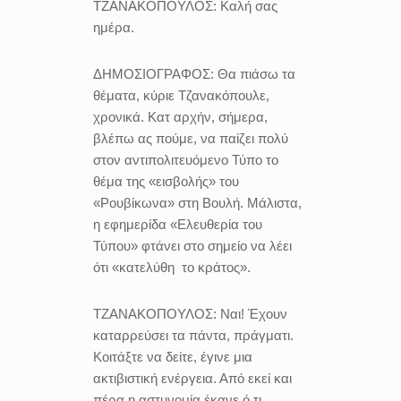
ΤΖΑΝΑΚΟΠΟΥΛΟΣ:
Καλή σας
ημέρα.
ΔΗΜΟΣΙΟΓΡΑΦΟΣ:
Θα πιάσω τα
θέματα, κύριε Τζανακόπουλε,
χρονικά. Κατ αρχήν, σήμερα,
βλέπω ας πούμε, να παίζει πολύ
στον αντιπολιτευόμενο Τύπο το
θέμα της «εισβολής» του
«Ρουβίκωνα» στη Βουλή. Μάλιστα,
η εφημερίδα «Ελευθερία του
Τύπου» φτάνει στο σημείο να λέει
ότι «κατελύθη το κράτος».
ΤΖΑΝΑΚΟΠΟΥΛΟΣ:
Ναι! Έχουν
καταρρεύσει τα πάντα, πράγματι.
Κοιτάξτε να δείτε, έγινε μια
ακτιβιστική ενέργεια. Από εκεί και
πέρα η αστυνομία έκανε ό,τι