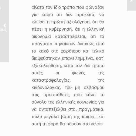
«Κατά τον ίδιο τρόπο που φώναζαν
ά
για καιρό ότι δεν πρόκειται να
κλείσει η πρώτη αξιολόγηση, ότι θα
πέσει η κυβέρνηση, ότι η ελληνική
ους
οικονομία καταστρέφεται, ότι τα
πράγματα πηγαίνουν διαρκώς από
το κακό στο χειρότερο και τελικά
διαψεύστηκαν επανειλημμένα, κατ΄
εξακολούθηση, κατά τον ίδιο τρόπο
αυτές οι φωνές της
καταστροφολογίας, της
κινδυνολογίας, του μη σεβασμού
στις προσπάθειες που κάνει το
σύνολο της ελληνικής κοινωνίας για
να ανταπεξέλθει στα, πραγματικά,
πολύ μεγάλα βάρη της κρίσης, και
αυτή τη φορά θα πέσουν στο κενό»