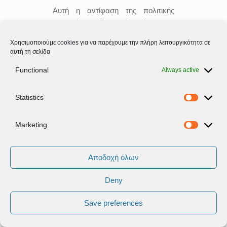
Αυτή η αντίφαση της πολιτικής
γραμμής της Γερμανίας, είναι στην
πραγματικότητα η αντίφαση που
Χρησιμοποιούμε cookies για να παρέχουμε την πλήρη λειτουργικότητα σε
ακολουθεί από την αρχή του το
αυτή τη σελίδα
ελληνικό πρόγραμμα. Σας λέω,
Functional
Always active
λοιπόν, ότι, όπως βρέθηκε λύση
όλες τις προηγούμενες φορές, οι
συντριπτικά μεγαλύτερες
Statistics
Statistic
πιθανότητες είναι πως θα βρεθεί
λύση και αυτή τη φορά και πλέον θα
Marketing
Marketi
μπούμε στην τελική ευθεία για την
τελική έξοδο από το πρόγραμμα»
Αποδοχή όλων
Για το αν υφίσταται η
πιθανότητα ρήξης:
Deny
«Με βάση το κλίμα που
Save preferences
διαμορφώνεται αυτή τη στιγμή στην
Ευρώπη, με βάση τις δηλώσεις των