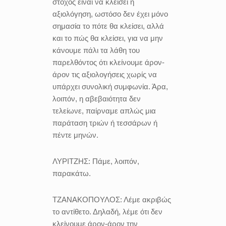
στόχος είναι να κλείσει η
αξιολόγηση, ωστόσο δεν έχει μόνο
σημασία το πότε θα κλείσει, αλλά
και το πώς θα κλείσει, για να μην
κάνουμε πάλι τα λάθη του
παρελθόντος ότι κλείνουμε άρον-
άρον τις αξιολογήσεις χωρίς να
υπάρχει συνολική συμφωνία. Άρα,
λοιπόν, η αβεβαιότητα δεν
τελείωνε, παίρναμε απλώς μια
παράταση τριών ή τεσσάρων ή
πέντε μηνών.
ΛΥΡΙΤΖΗΣ:
Πάμε, λοιπόν,
παρακάτω.
ΤΖΑΝΑΚΟΠΟΥΛΟΣ:
Λέμε ακριβώς
το αντίθετο. Δηλαδή, λέμε ότι δεν
κλείνουμε άρον-άρον την