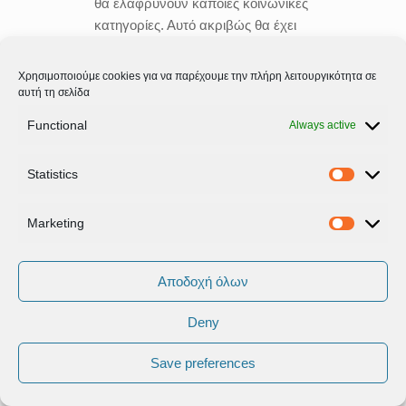
θα ελαφρύνουν κάποιες κοινωνικές
κατηγορίες. Αυτό ακριβώς θα έχει
δημοσιονομικό αντίκτυπο μηδέν και
όλα αυτά συμβαίνουν, διότι το ΔΝΤ,
Χρησιμοποιούμε cookies για να παρέχουμε την πλήρη λειτουργικότητα σε
βλέπετε ότι και σε εσάς, σας
αυτή τη σελίδα
φαίνεται λίγο περίεργο…
Functional
Always active
ΛΥΡΙΤΖΗΣ:
Ναι, γιατί δεν
Statistics
καταλαβαίνω την ανάγκη λήψης
Statistic
μέτρων…
Marketing
Marketi
ΤΖΑΝΑΚΟΠΟΥΛΟΣ:
Ναι…
Αποδοχή όλων
ΛΥΡΙΤΖΗΣ:
Μπορεί να υπάρχει η
ανάγκη…
Deny
Save preferences
ΤΖΑΝΑΚΟΠΟΥΛΟΣ:
Το ΔΝΤ λέει ότι
πρέπει να αλλάξει το