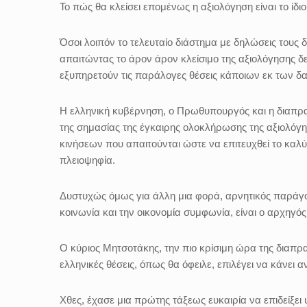
Το πώς θα κλείσει επομένως η αξιολόγηση είναι το ίδιο
Όσοι λοιπόν το τελευταίο διάστημα με δηλώσεις τους 
απαιτώντας το άρον άρον κλείσιμο της αξιολόγησης δ
εξυπηρετούν τις παράλογες θέσεις κάποιων εκ των δ
Η ελληνική κυβέρνηση, ο Πρωθυπουργός και η διαπρ
της σημασίας της έγκαιρης ολοκλήρωσης της αξιολόγ
κινήσεων που απαιτούνται ώστε να επιτευχθεί το καλ
πλειοψηφία.
Δυστυχώς όμως για άλλη μια φορά, αρνητικός παράγον
κοινωνία και την οικονομία συμφωνία, είναι ο αρχηγό
Ο κύριος Μητσοτάκης, την πιο κρίσιμη ώρα της διαπρα
ελληνικές θέσεις, όπως θα όφειλε, επιλέγει να κάνει 
Χθες, έχασε μια πρώτης τάξεως ευκαιρία να επιδείξει