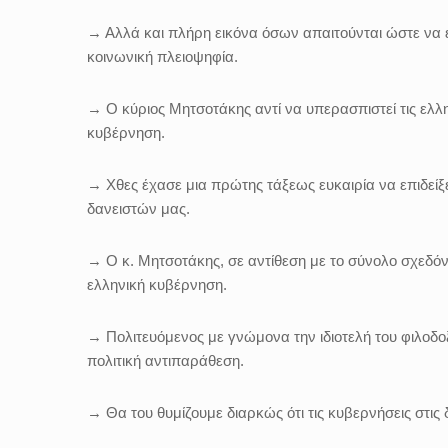
→ Αλλά και πλήρη εικόνα όσων απαιτούνται ώστε να ε
κοινωνική πλειοψηφία.
→ Ο κύριος Μητσοτάκης αντί να υπερασπιστεί τις ελλην
κυβέρνηση.
→ Χθες έχασε μια πρώτης τάξεως ευκαιρία να επιδείξ
δανειστών μας.
→ Ο κ. Μητσοτάκης, σε αντίθεση με το σύνολο σχεδόν 
ελληνική κυβέρνηση.
→ Πολιτευόμενος με γνώμονα την ιδιοτελή του φιλοδοξ
πολιτική αντιπαράθεση.
→ Θα του θυμίζουμε διαρκώς ότι τις κυβερνήσεις στις δ