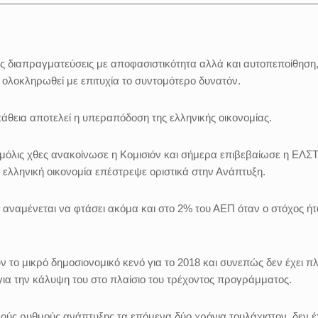
ες διαπραγματεύσεις με αποφασιστικότητα αλλά και αυτοπεποίθηση
 ολοκληρωθεί με επιτυχία το συντομότερο δυνατόν.
άθεια αποτελεί η υπεραπόδοση της ελληνικής οικονομίας.
όλις χθες ανακοίνωσε η Κομισιόν και σήμερα επιβεβαίωσε η ΕΛΣΤ
η ελληνική οικονομία επέστρεψε οριστικά στην Ανάπτυξη.
6 αναμένεται να φτάσει ακόμα και στο 2% του ΑΕΠ όταν ο στόχος ή
 το μικρό δημοσιονομικό κενό για το 2018 και συνεπώς δεν έχει π
ια την κάλυψη του στο πλαίσιο του τρέχοντος προγράμματος.
λούς ρυθμούς ανάπτυξης τα επόμενα δύο χρόνια τουλάχιστον, δεν 