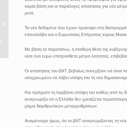
καμία βάση και οι παράλογες απαιτήσεις για νέα μέτρ
μετά.
Τα νέα δεδομένα που έχουν προκύψει στη διαπραγμάτε
επαναλάβει και ο Ευρωπαίος Επίτροπος κύριος Μοσκο
ο
Με βάση τα παραπάνω, η σταθερή θέση της κυβέρνηση
ούτε ένα ευρώ επιπρόσθετα μέτρα λιτότητας, επιβεβα
Οι απαιτήσεις του ΔΝΤ, βεβαίως συνεχίζουν να είναι π
υποχρεωμένο να λάβει υπόψη του τη νέα δημοσιονομι
Και πράγματι τη λαμβάνει υπόψη του καθώς από τις δ
αναγνωρίζει ότι η Ελλάδα δεν χρειάζεται περισσότερη
μίγμα διαρθρωτικών μεταρρυθμίσεων.
Αναμένουμε όμως, ότι το ΔΝΤ αναγνωρίζοντας τη νέα