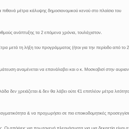
α πιθανά μέτρα κάλυψης δημοσιονομικού κενού στο πλαίσιο του
υθμούς ανάπτυξης τα 2 επόμενα χρόνια, τουλάχιστον.
τρα μετά τη λήξη του προγράμματος (ήτοι για την περίοδο από το 
άτευση αναμένεται να επανάλαβει και ο κ. Μοσκοβισί στην αυριαν
δα δεν χρειάζεται & δεν θα λάβει ούτε €1 επιπλέον μέτρα λιτότητ
γματικότητα & να προχωρήσει σε πιο εποικοδομητικές προσεγγίσε
ς. Οι απόψεις για πρωτογενή πλεονάσματα για μια δεκαετία είναι 