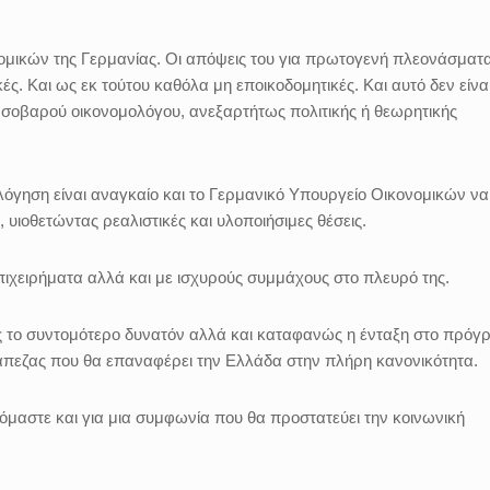
νομικών της Γερμανίας. Οι απόψεις του για πρωτογενή πλεονάσματ
κές. Και ως εκ τούτου καθόλα μη εποικοδομητικές. Και αυτό δεν είνα
 σοβαρού οικονομολόγου, ανεξαρτήτως πολιτικής ή θεωρητικής
όγηση είναι αναγκαίο και το Γερμανικό Υπουργείο Οικονομικών να
, υιοθετώντας ρεαλιστικές και υλοποιήσιμες θέσεις.
ιχειρήματα αλλά και με ισχυρούς συμμάχους στο πλευρό της.
ς το συντομότερο δυνατόν αλλά και καταφανώς η ένταξη στο πρόγ
πεζας που θα επαναφέρει την Ελλάδα στην πλήρη κανονικότητα.
μαστε και για μια συμφωνία που θα προστατεύει την κοινωνική