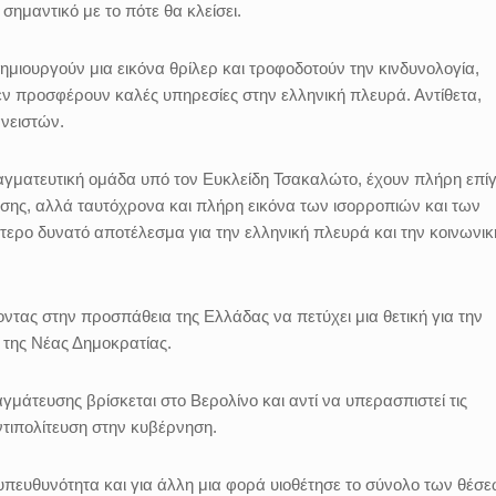
 σημαντικό με το πότε θα κλείσει.
δημιουργούν μια εικόνα θρίλερ και τροφοδοτούν την κινδυνολογία,
εν προσφέρουν καλές υπηρεσίες στην ελληνική πλευρά. Αντίθετα,
ανειστών.
αγματευτική ομάδα υπό τον Ευκλείδη Τσακαλώτο, έχουν πλήρη επ
ησης, αλλά ταυτόχρονα και πλήρη εικόνα των ισορροπιών και των
ύτερο δυνατό αποτέλεσμα για την ελληνική πλευρά και την κοινωνικ
τας στην προσπάθεια της Ελλάδας να πετύχει μια θετική για την
ς της Νέας Δημοκρατίας.
γμάτευσης βρίσκεται στο Βερολίνο και αντί να υπερασπιστεί τις
αντιπολίτευση στην κυβέρνηση.
 υπευθυνότητα και για άλλη μια φορά υιοθέτησε το σύνολο των θέσ