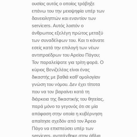
ουσίας αυτός ο οποίος τράβηξε
επάνω του την μειοψηφία υπέρ των
δανειοληπτών και εναντίον των
servicers. Αυτός λοιπόν ο
άνθρωπος εξελέγη πρώτος μεταξύ
των συναδέλφων του. Και τι κάνατε
εσείς κατά την επιλογή των νέων
αντιπροέδρων του Αρείου Πάγου;
Τον παραλείψατε για τρίτη φορά. Ο
κύριος Βενιζελέας είναι ένας
δικαστής με βαθιά καθ’ ομολογίαν
γνώση του νόμου. Δεν έχει τίποτα
που να τον βαραίνει κατά τη
διάρκεια της δικαστικής του θητείας,
παρά μόνο το γεγονός ότι σε μία
απόφαση στην οποία η κυβέρνηση
απαίτησε σχεδόν από τον Άρειο
Πάγο να επισπεύσει υπέρ των
servicers, αντιτάχθηκε στην άθλια