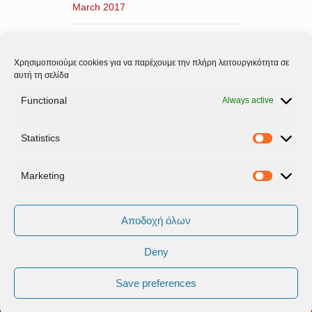
March 2017
February 2017
Χρησιμοποιούμε cookies για να παρέχουμε την πλήρη λειτουργικότητα σε
January 2017
αυτή τη σελίδα
Functional
Always active
December 2016
Statistics
November 2016
Statistic
Marketing
Marketi
Αποδοχή όλων
Deny
Όροι Xρήσης & Πολιτική Προστασίας
Δεδομένων
Save preferences