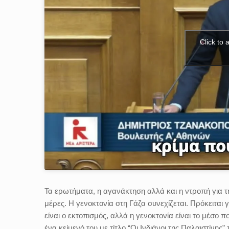
Click to
Τα ερωτήματα, η αγανάκτηση αλλά και η ντροπή για τ
μέρες. Η γενοκτονία στη Γάζα συνεχίζεται. Πρόκειται γ
είναι ο εκτοπισμός, αλλά η γενοκτονία είναι το μέσο 
ένα κείμενό του με τίτλο “Οι Ινδιάνοι της Παλαιστίνη