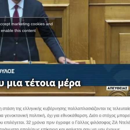
 accept marketing cookies and
enable this content
η στάση της ελληνικής κυβέρνησης πολλαπλασιάζονται τις τελευταί
ια γενοκτονική πολιτική, όχι για εθνοκάθαρση. Διότι ο στόχος μπορε
που επιλέγεται. 32 χρόνια πριν έγραφε ο Γάλλος φιλόσοφος Ζιλ Ντελ
ς” πράγματα απολύτως επίκαιρα και φαίνεται σαν να μην έχουμε