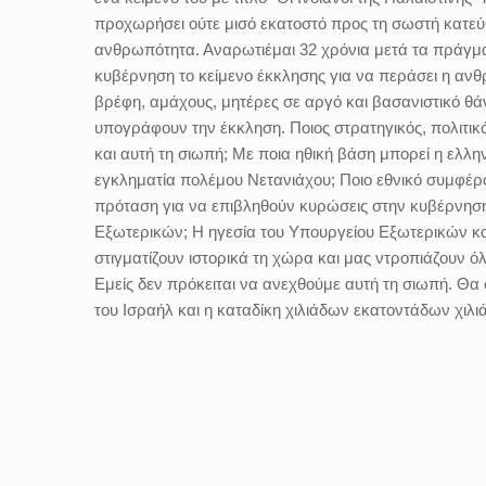
προχωρήσει ούτε μισό εκατοστό προς τη σωστή κατεύθ
ανθρωπότητα. Αναρωτιέμαι 32 χρόνια μετά τα πράγματ
κυβέρνηση το κείμενο έκκλησης για να περάσει η ανθρω
βρέφη, αμάχους, μητέρες σε αργό και βασανιστικό θάν
υπογράφουν την έκκληση. Ποιος στρατηγικός, πολιτικό
και αυτή τη σιωπή; Με ποια ηθική βάση μπορεί η ελλη
εγκληματία πολέμου Νετανιάχου; Ποιο εθνικό συμφέρο
πρόταση για να επιβληθούν κυρώσεις στην κυβέρνηση
Εξωτερικών; Η ηγεσία του Υπουργείου Εξωτερικών και 
στιγματίζουν ιστορικά τη χώρα και μας ντροπιάζουν ό
Εμείς δεν πρόκειται να ανεχθούμε αυτή τη σιωπή. Θα
του Ισραήλ και η καταδίκη χιλιάδων εκατοντάδων χιλ