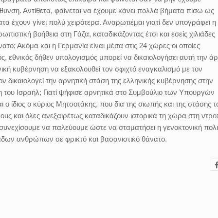
υνση. Αντίθετα, φαίνεται να έχουμε κάνει πολλά βήματα πίσω ως
α έχουν γίνει πολύ χειρότερα. Αναρωτιέμαι γιατί δεν υπογράφει η
πιστική βοήθεια στη Γάζα, καταδικάζοντας έτσι και εσείς χιλιάδες
ατο; Ακόμα και η Γερμανία είναι μέσα στις 24 χώρες οι οποίες
ς, εθνικός δήθεν υπολογισμός μπορεί να δικαιολογήσει αυτή την ά
νική κυβέρνηση να εξακολουθεί τον σφιχτό εναγκαλισμό με τον
ν δικαιολογεί την αρνητική στάση της ελληνικής κυβέρνησης στην
 του Ισραήλ; Γιατί ψήφισε αρνητικά στο Συμβούλιο των Υπουργών
ο ίδιος ο κύριος Μητσοτάκης, που δια της σιωπής και της στάσης τ
λους και όλες ανεξαιρέτως καταδικάζουν ιστορικά τη χώρα στη ντρο
 συνεχίσουμε να παλεύουμε ώστε να σταματήσει η γενοκτονική πολι
ιάδων ανθρώπων σε φρικτό και βασανιστικό θάνατο.