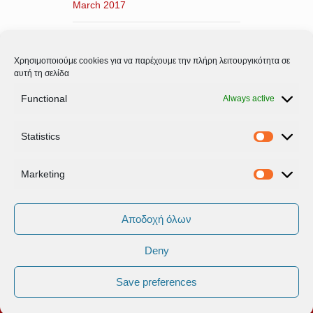
March 2017
February 2017
Χρησιμοποιούμε cookies για να παρέχουμε την πλήρη λειτουργικότητα σε
January 2017
αυτή τη σελίδα
Functional
Always active
December 2016
Statistics
November 2016
Statistic
Marketing
Marketi
Αποδοχή όλων
Deny
Όροι Xρήσης & Πολιτική Προστασίας
Δεδομένων
Save preferences