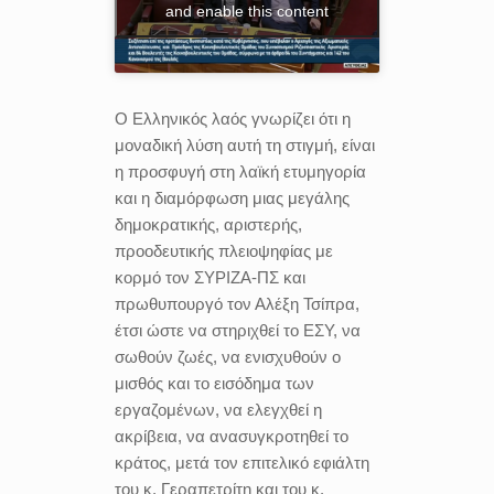
and enable this content
Ο Ελληνικός λαός γνωρίζει ότι η
μοναδική λύση αυτή τη στιγμή, είναι
η προσφυγή στη λαϊκή ετυμηγορία
και η διαμόρφωση μιας μεγάλης
δημοκρατικής, αριστερής,
προοδευτικής πλειοψηφίας με
κορμό τον ΣΥΡΙΖΑ-ΠΣ και
πρωθυπουργό τον Αλέξη Τσίπρα,
έτσι ώστε να στηριχθεί το ΕΣΥ, να
σωθούν ζωές, να ενισχυθούν ο
μισθός και το εισόδημα των
εργαζομένων, να ελεγχθεί η
ακρίβεια, να ανασυγκροτηθεί το
κράτος, μετά τον επιτελικό εφιάλτη
του κ. Γεραπετρίτη και του κ.