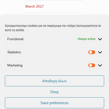
March 2017
February 2017
Χρησιμοποιούμε cookies για να παρέχουμε την πλήρη λειτουργικότητα σε
January 2017
αυτή τη σελίδα
Functional
Always active
December 2016
Statistics
November 2016
Statistic
Marketing
Marketi
Αποδοχή όλων
Deny
Όροι Xρήσης & Πολιτική Προστασίας
Δεδομένων
Save preferences