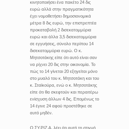
κινητοποιήσει ένα πακέτο 24 δις
ευρώ αλλά στην πραγματικότητα
έχει νομοθετήσει δημοσιονομικά
μέτρα 8 δις ευρώ, την επιστρεπτέα
προκαταβολή 2 δισεκατομμύρια
ευρώ και άλλα 3,5 δισεκατομμύρια
σε εγγυήσεις, σύνολο περίπου 14
δισεκατομμύρια ευρώ. Ο κ.
Μητσοτάκης είπε ότι αυτό είναι σαν
να ρίχνει 20 δις στην οικονομία. Το
πώς το 14 γίνεται 20 εξηγείται μόνο
στο μυαλό του κ. Μητσοτάκη και του
κ. Σταϊκούρα, ενώ ο κ. Μητσοτάκης
είπε ότι θα σκεφτούν και περαιτέρω
ενίσχυση άλλων 4 δις. Επομένως το
14 έγινε 24 αφού προστέθηκε σε
αυτό μηδέν.
O ΣΥ.ΡΙΖ.Α. λέει ότι αυτή τη στιγμή