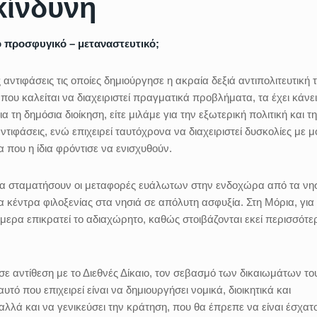
κίνδυνη
ο προσφυγικό – μεταναστευτικό;
αντιφάσεις τις οποίες δημιούργησε η ακραία δεξιά αντιπολιτευτική 
ου καλείται να διαχειριστεί πραγματικά προβλήματα, τα έχει κάνει
α τη δημόσια διοίκηση, είτε μιλάμε για την εξωτερική πολιτική και τη
ιφάσεις, ενώ επιχειρεί ταυτόχρονα να διαχειριστεί δυσκολίες με μ
α που η ίδια φρόντισε να ενισχυθούν.
 να σταματήσουν οι μεταφορές ευάλωτων στην ενδοχώρα από τα νη
 κέντρα φιλοξενίας στα νησιά σε απόλυτη ασφυξία. Στη Μόρια, για
μερα επικρατεί το αδιαχώρητο, καθώς στοιβάζονται εκεί περισσότε
σε αντίθεση με το Διεθνές Δίκαιο, τον σεβασμό των δικαιωμάτων το
τό που επιχειρεί είναι να δημιουργήσει νομικά, διοικητικά και
λλά και να γενικεύσει την κράτηση, που θα έπρεπε να είναι έσχατο