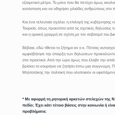
εξαιρετικό μέτρο. Το μόνο που θα πετύχει όμως ακολου
κατάσταση και να οδηγήσει χιλιάδες ανθρώπους στο π
Και ένα τελευταίο σχόλιο: η επιλογή της κυβέρνησης ν
Τουρκία, όπως προκύπτει από τις σχετικές δηλώσεις το
και η οριακή γραμμή σε σχέση με τον σεβασμό του Δι
Βέβαια, εδώ τίθεται το ζήτημα αν ο κ. Πέτσας αυτοσχ
αμφισβήτησε την ύπαρξη των δηλώσεων προκαλώντας τ
στα πρακτικά. Από την ώρα όμως που έλαβε την απάντ
βρίσκει το κουράγιο να ζητήσει έστω μια συγγνώμη. Πάν
Μητσοτάκης την πολιτική που υλοποιούν οι υφιστάμενο
* Με αφορμή τη ρητορική αρκετών στελεχών της Ν.Δ.
πεδίο; Έχει κάτι τέτοιο βάσεις στην κοινωνία ή ε
προβλήματα;