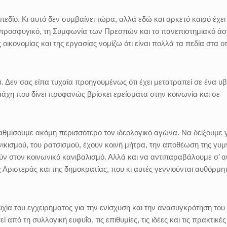
 πεδίο. Κι αυτό δεν συμβαίνει τώρα, αλλά εδώ και αρκετό καιρό έχει
το προσφυγικό, τη Συμφωνία των Πρεσπών και το πανεπιστημιακό ά
 οικονομίας και της εργασίας νομίζω ότι είναι πολλά τα πεδία στα ο
α. Δεν σας είπα τυχαία προηγουμένως ότι έχει μετατραπεί σε ένα υβ
 μάχη που δίνει προφανώς βρίσκει ερείσματα στην κοινωνία και σε
βαθμίσουμε ακόμη περισσότερο τον ιδεολογικό αγώνα. Να δείξουμε γ
εθνικισμού, του ρατσισμού, έχουν κοινή μήτρα, την αποθέωση της γυ
ύν στον κοινωνικό κανιβαλισμό. Αλλά και να αντιπαραβάλουμε σ’ α
 της Αριστεράς και της δημοκρατίας, που κι αυτές γεννιούνται αυθόρμη
ιτυχία του εγχειρήματος για την ενίσχυση και την ανασυγκρότηση του
πό τη συλλογική ευφυΐα, τις επιθυμίες, τις ιδέες και τις πρακτικέ