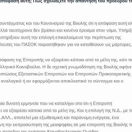
ν απόφαση αυτή; Πώς σχολιάζετε την απάντηση του προέδρου τ
συντάγματος και του Κανονισμού της Βουλής ότι η απόφαση αυτή εί
αλλά ταυτόχρονα δεν βρίσκει και κανένα έρεισμα στον νόμο. Υπήρ
 στηρίξουν αυτή την επιλογή επικαλούμενα την περίπτωση της
ουλευτές του ΠΑΣΟΚ παραιτήθηκαν για να καταθέσουν ως μάρτυρες.
πόφαση της Επιτροπής να εξαιρέσει κάποια από τα μέλη της, κάτι π
 ελληνικό Κοινοβούλιο. Η δε σχετική γνωμοδότηση της Βουλής αφήνε
εριπτώσεις Εξεταστικών Επιτροπών και Επιτροπών Προκαταρκτικής
 αναλογικά ή αν εφαρμόζονται αποκλειστικά το σύνταγμα και ο
μία δυνατή ερμηνεία που να καταλήγει στο ότι η Επιτροπή
να εξαιρέσει κάποια από τα μέλη της. Και η επιλογή της Ν.Δ., με τ
.ΑΛΛ., αποτελεί μια εξωθεσμική και παράνομη ενέργεια, ένα
νη την εκπροσώπηση της μειοψηφίας σε μια επιτροπή της Βουλής τ
ον πρόεδρο της εκάστοτε Κοινοβουλευτικής Ομάδας.