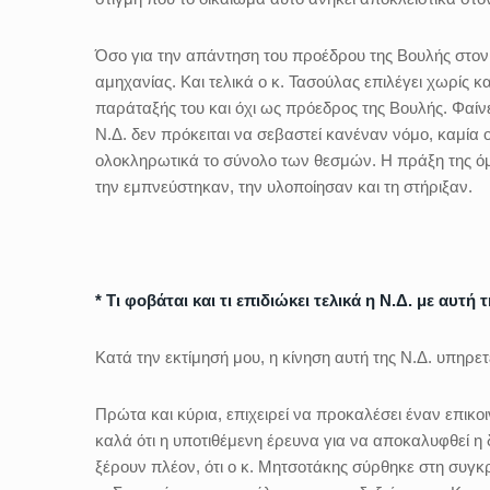
Όσο για την απάντηση του προέδρου της Βουλής στον 
αμηχανίας. Και τελικά ο κ. Τασούλας επιλέγει χωρίς 
παράταξής του και όχι ως πρόεδρος της Βουλής. Φαίνε
Ν.Δ. δεν πρόκειται να σεβαστεί κανέναν νόμο, καμία 
ολοκληρωτικά το σύνολο των θεσμών. Η πράξη της όμ
την εμπνεύστηκαν, την υλοποίησαν και τη στήριξαν.
* Τι φοβάται και τι επιδιώκει τελικά η Ν.Δ. με αυτή 
Κατά την εκτίμησή μου, η κίνηση αυτή της Ν.Δ. υπηρε
Πρώτα και κύρια, επιχειρεί να προκαλέσει έναν επικ
καλά ότι η υποτιθέμενη έρευνα για να αποκαλυφθεί η 
ξέρουν πλέον, ότι ο κ. Μητσοτάκης σύρθηκε στη συγκρ