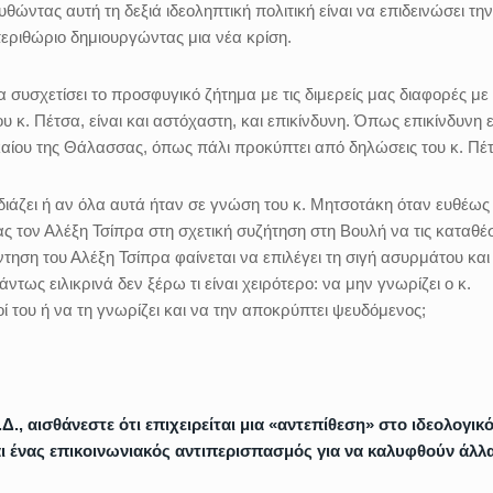
θώντας αυτή τη δεξιά ιδεοληπτική πολιτική είναι να επιδεινώσει την
εριθώριο δημιουργώντας μια νέα κρίση.
α συσχετίσει το προσφυγικό ζήτημα με τις διμερείς μας διαφορές με
υ κ. Πέτσα, είναι και αστόχαστη, και επικίνδυνη. Όπως επικίνδυνη ε
καίου της Θάλασσας, όπως πάλι προκύπτει από δηλώσεις του κ. Πέ
εδιάζει ή αν όλα αυτά ήταν σε γνώση του κ. Μητσοτάκη όταν ευθέως
ον Αλέξη Τσίπρα στη σχετική συζήτηση στη Βουλή να τις καταθέσ
ηση του Αλέξη Τσίπρα φαίνεται να επιλέγει τη σιγή ασυρμάτου και
τως ειλικρινά δεν ξέρω τι είναι χειρότερο: να μην γνωρίζει ο κ.
ί του ή να τη γνωρίζει και να την αποκρύπτει ψευδόμενος;
, αισθάνεστε ότι επιχειρείται μια «αντεπίθεση» στο ιδεολογικ
ίναι ένας επικοινωνιακός αντιπερισπασμός για να καλυφθούν άλλ