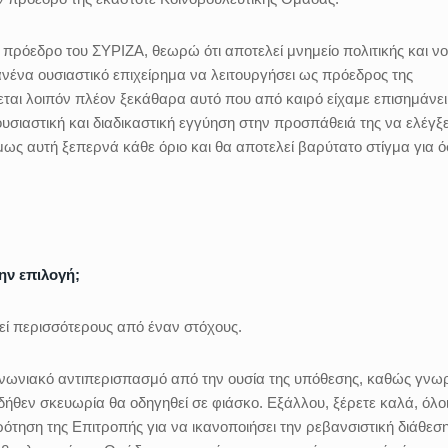
πρόεδρο του ΣΥΡΙΖΑ, θεωρώ ότι αποτελεί μνημείο πολιτικής και νο
κανένα ουσιαστικό επιχείρημα να λειτουργήσει ως πρόεδρος της
ται λοιπόν πλέον ξεκάθαρα αυτό που από καιρό είχαμε επισημάνει:
ουσιαστική και διαδικαστική εγγύηση στην προσπάθειά της να ελέγξε
ως αυτή ξεπερνά κάθε όριο και θα αποτελεί βαρύτατο στίγμα για 
την επιλογή;
τεί περισσότερους από έναν στόχους.
οινωνιακό αντιπερισπασμό από την ουσία της υπόθεσης, καθώς γνωρ
δήθεν σκευωρία θα οδηγηθεί σε φιάσκο. Εξάλλου, ξέρετε καλά, όλοι
ότηση της Επιτροπής για να ικανοποιήσει την ρεβανσιστική διάθεση