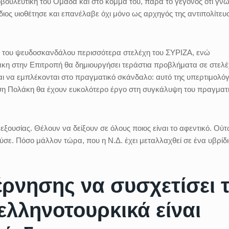
ουλευτική του Ομάδα και στο κόμμα του, παρά το γεγονός ότι γνω
 ίδιος υιοθέτησε και επανέλαβε όχι μόνο ως αρχηγός της αντιπολίτευ
ρο του ψευδοσκανδάλου περισσότερα στελέχη του ΣΥΡΙΖΑ, ενώ
άκη στην Επιτροπή θα δημιουργήσει τεράστια προβλήματα σε στελ
αι να εμπλέκονται στο πραγματικό σκάνδαλο: αυτό της υπερτιμολό
εση Πολάκη θα έχουν ευκολότερο έργο στη συγκάλυψη του πραγματ
 εξουσίας. Θέλουν να δείξουν σε όλους ποιος είναι το αφεντικό. Ούτ
ύσε. Πόσο μάλλον τώρα, που η Ν.Δ. έχει μεταλλαχθεί σε ένα υβρίδι
έρνησης να συσχετίσει 
ελληνοτουρκικά είναι