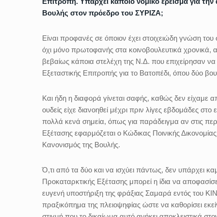
Επιτροπή. Υπάρχει κάποιο νομικό έρεισμα για τη
Βουλής στον πρόεδρο του ΣΥΡΙΖΑ;
Είναι προφανές σε όποιον έχει στοιχειώδη γνώση του 
όχι μόνο πρωτοφανής στα κοινοβουλευτικά χρονικά, 
βεβαίως κάποια στελέχη της Ν.Δ. που επιχείρησαν να
Εξεταστικής Επιτροπής για το Βατοπέδι, όπου δύο β
Και ήδη η διαφορά γίνεται σαφής, καθώς δεν είχαμε α
ουδείς είχε διανοηθεί μέχρι πριν λίγες εβδομάδες στο
πολλά κενά σημεία, όπως για παράδειγμα αν στις π
Εξέτασης εφαρμόζεται ο Κώδικας Ποινικής Δικονομίας
Κανονισμός της Βουλής.
Ό,τι από τα δύο και να ισχύει πάντως, δεν υπάρχει κα
Προκαταρκτικής Εξέτασης μπορεί η ίδια να αποφασίσει 
ευγενή υποστήριξη της φράξιας Σαμαρά εντός του ΚΙΝ
πραξικόπημα της πλειοψηφίας ώστε να καθορίσει εκεί
στιγμή που το δικαίωμα αυτό ανήκει αποκλειστικά στ