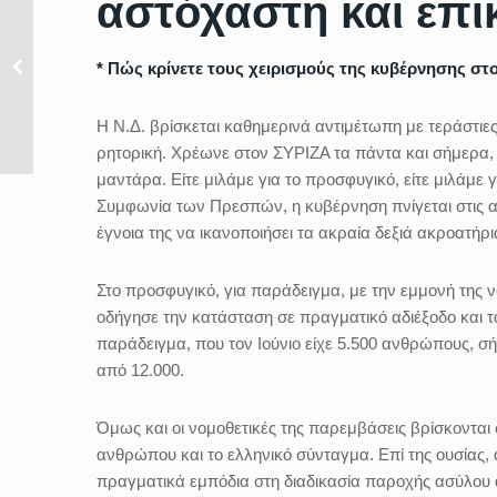
αστόχαστη και επι
* Πώς κρίνετε τους χειρισμούς της κυβέρνησης στ
Η Ν.Δ. βρίσκεται καθημερινά αντιμέτωπη με τεράστιες 
ρητορική. Χρέωνε στον ΣΥΡΙΖΑ τα πάντα και σήμερα, π
μαντάρα. Είτε μιλάμε για το προσφυγικό, είτε μιλάμε γι
Συμφωνία των Πρεσπών, η κυβέρνηση πνίγεται στις αντ
έγνοια της να ικανοποιήσει τα ακραία δεξιά ακροατήρι
Στο προσφυγικό, για παράδειγμα, με την εμμονή της
οδήγησε την κατάσταση σε πραγματικό αδιέξοδο και τα
παράδειγμα, που τον Ιούνιο είχε 5.500 ανθρώπους, σή
από 12.000.
Όμως και οι νομοθετικές της παρεμβάσεις βρίσκονται 
ανθρώπου και το ελληνικό σύνταγμα. Επί της ουσίας, αυ
πραγματικά εμπόδια στη διαδικασία παροχής ασύλου α