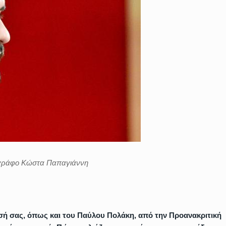
ογράφο Κώστα Παπαγιάννη
ρεσή σας, όπως και του Παύλου Πολάκη, από την Προανακριτική