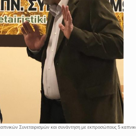
Καπνικών Συνεταιρισμών και συνάντηση με εκπροσώπους 5 καπνι