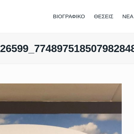
ΒΙΟΓΡΑΦΙΚΟ
ΘΕΣΕΙΣ
ΝΕΑ
826599_77489751850798284