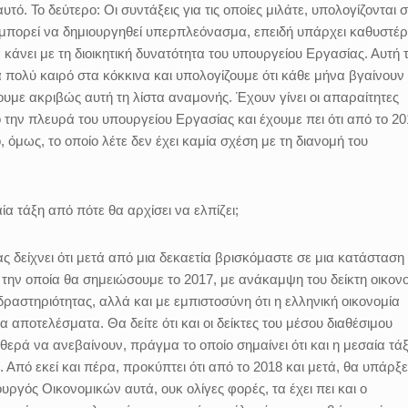
υτό. Το δεύτερο: Οι συντάξεις για τις οποίες μιλάτε, υπολογίζονται 
 μπορεί να δημιουργηθεί υπερπλεόνασμα, επειδή υπάρχει καθυστέ
κάνει με τη διοικητική δυνατότητα του υπουργείου Εργασίας. Αυτή 
 πολύ καιρό στα κόκκινα και υπολογίζουμε ότι κάθε μήνα βγαίνουν
υμε ακριβώς αυτή τη λίστα αναμονής. Έχουν γίνει οι απαραίτητες
πό την πλευρά του υπουργείου Εργασίας και έχουμε πει ότι από το 2
ό, όμως, το οποίο λέτε δεν έχει καμία σχέση με τη διανομή του
ία τάξη από πότε θα αρχίσει να ελπίζει;
ας δείχνει ότι μετά από μια δεκαετία βρισκόμαστε σε μια κατάσταση
την οποία θα σημειώσουμε το 2017, με ανάκαμψη του δείκτη οικον
δραστηριότητας, αλλά και με εμπιστοσύνη ότι η ελληνική οικονομία
 αποτελέσματα. Θα δείτε ότι και οι δείκτες του μέσου διαθέσιμου
αθερά να ανεβαίνουν, πράγμα το οποίο σημαίνει ότι και η μεσαία τά
. Από εκεί και πέρα, προκύπτει ότι από το 2018 και μετά, θα υπάρξε
υργός Οικονομικών αυτά, ουκ ολίγες φορές, τα έχει πει και ο