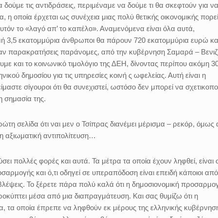
α δούμε τις αντιδράσεις, περιμέναμε να δούμε τι θα σκεφτούν για ν
, η οποία έρχεται ως συνέχεια μιας πολύ θετικής οικονομικής πορε
υτόν το «λαγό απ’ το καπέλο». Αναμενόμενα είναι όλα αυτά,
τιγμή 3,5 εκατομμύρια άνθρωποι θα πάρουν 720 εκατομμύρια ευρώ κα
ναν παρακρατήσεις παράνομες, από την κυβέρνηση Σαμαρά – Βενιζ
υμε και το κοινωνικό τιμολόγιο της ΔΕΗ, δίνοντας περίπου ακόμη 3
νικού δημοσίου για τις υπηρεσίες κοινή ς ωφελείας. Αυτή είναι η
είμαστε σίγουροι ότι θα συνεχιστεί, ωστόσο δεν μπορεί να σχετικοπο
η σημασία της.
 σελίδα ότι ναι μεν ο Τσίπρας διανέμει μέρισμα – ρεκόρ, όμως 
η αξιωματική αντιπολίτευση…
σει πολλές φορές και αυτά. Τα μέτρα τα οποία έχουν ληφθεί, είναι 
αρμογής και ό,τι οδηγεί σε υπεραπόδοση είναι επειδή κάποιοι από
έψεις. Το ξέρετε πάρα πολύ καλά ότι η δημοσιονομική προσαρμο
ροκύπτει μέσα από μια διαπραγμάτευση. Και σας θυμίζω ότι η
α, τα οποία έπρεπε να ληφθούν εκ μέρους της ελληνικής κυβέρνηση