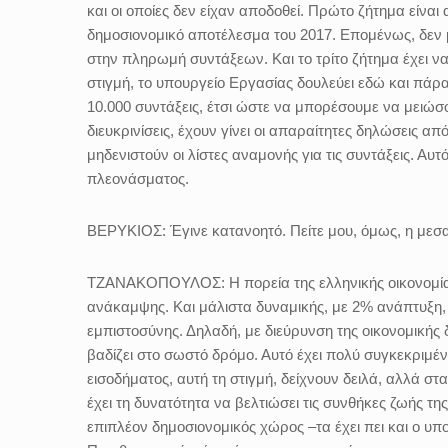
και οι οποίες δεν είχαν αποδοθεί. Πρώτο ζήτημα είναι α
δημοσιονομικό αποτέλεσμα του 2017. Επομένως, δεν
στην πληρωμή συντάξεων. Και το τρίτο ζήτημα έχει να 
στιγμή, το υπουργείο Εργασίας δουλεύει εδώ και πάρα
10.000 συντάξεις, έτσι ώστε να μπορέσουμε να μειώσο
διευκρινίσεις, έχουν γίνει οι απαραίτητες δηλώσεις α
μηδενιστούν οι λίστες αναμονής για τις συντάξεις. Αυτ
πλεονάσματος.
ΒΕΡΥΚΙΟΣ:
Έγινε κατανοητό. Πείτε μου, όμως, η μεσα
ΤΖΑΝΑΚΟΠΟΥΛΟΣ:
Η πορεία της ελληνικής οικονομί
ανάκαμψης. Και μάλιστα δυναμικής, με 2% ανάπτυξη, 
εμπιστοσύνης. Δηλαδή, με διεύρυνση της οικονομικής 
βαδίζει στο σωστό δρόμο. Αυτό έχει πολύ συγκεκριμένα
εισοδήματος, αυτή τη στιγμή, δείχνουν δειλά, αλλά στ
έχει τη δυνατότητα να βελτιώσει τις συνθήκες ζωής της
επιπλέον δημοσιονομικός χώρος –τα έχει πει και ο υπο