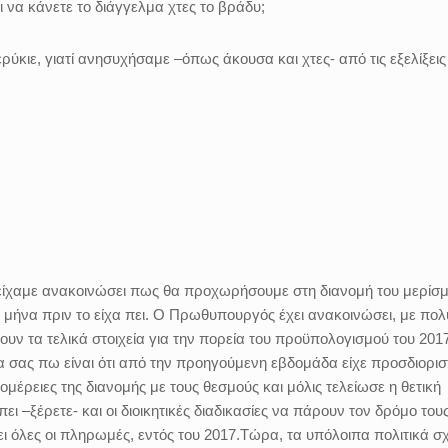
ι να κάνετε το διάγγελμα χτες το βράδυ;
ύκιε, γιατί ανησυχήσαμε –όπως άκουσα και χτες- από τις εξελίξεις
 είχαμε ανακοινώσει πως θα προχωρήσουμε στη διανομή του μερίσμ
ν μήνα πριν το είχα πει. Ο Πρωθυπουργός έχει ανακοινώσει, με πολ
ουν τα τελικά στοιχεία για την πορεία του προϋπολογισμού του 201
α σας πω είναι ότι από την προηγούμενη εβδομάδα είχε προσδιορισ
τομέρειες της διανομής με τους θεσμούς και μόλις τελείωσε η θετική
 –ξέρετε- και οι διοικητικές διαδικασίες να πάρουν τον δρόμο τους
ι όλες οι πληρωμές, εντός του 2017.Τώρα, τα υπόλοιπα πολιτικά σχ