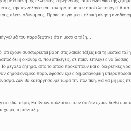
με ευθύνη της ελληνικής κυβέρνησης, αυτό είναι δικό της ζήτημα
τος, την τεχνολογία του, τον τρόπο με τον οποίο λειτουργεί. Αυτό
 στους πλέον αδύναμους. Πρόκειται για μια πολιτική κίνηση αναδιαν
ιάγγελμά του παραδέχτηκε ότι η μεσαία τάξη…
, ότι έχουν συσσωρευτεί βάρη στις λαϊκές τάξεις και τη μεσαία τάξη
ραποδίδει η οικονομία, πού επιλέγεις, σε ποιον επιλέγεις να δώσεις
ς. Το μεγάλο ζήτημα, από το οποίο προκύπτουν και οι διαιρετικές γρ
έναν δημοσιονομικό πόρο, εφόσον έχεις δημοσιονομική υπεραπόδοσ
όνασμα. Δεν θα καταργήσουμε τώρα την πολιτική, για να μη μας πε
ατί εδώ πέρα, θα βγουν πολλοί να πουν ότι δεν έχουν δοθεί συντά
α χωρίς τη σύνταξη.