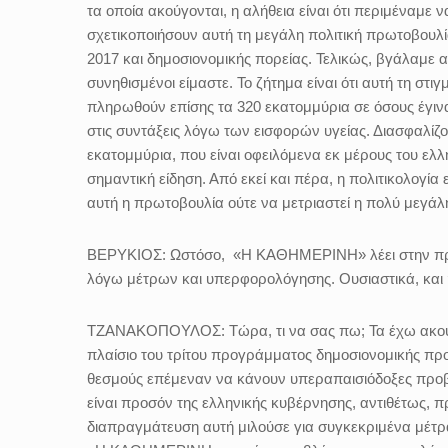
τα οποία ακούγονται, η αλήθεια είναι ότι περιμέναμε ν
σχετικοποιήσουν αυτή τη μεγάλη πολιτική πρωτοβουλία
2017 και δημοσιονομικής πορείας. Τελικώς, βγάλαμε α
συνηθισμένοι είμαστε. Το ζήτημα είναι ότι αυτή τη σ
πληρωθούν επίσης τα 320 εκατομμύρια σε όσους έγι
στις συντάξεις λόγω των εισφορών υγείας. Διασφαλίζο
εκατομμύρια, που είναι οφειλόμενα εκ μέρους του ελλη
σημαντική είδηση. Από εκεί και πέρα, η πολιτικολογία 
αυτή η πρωτοβουλία ούτε να μετριαστεί η πολύ μεγάλ
ΒΕΡΥΚΙΟΣ:
Ωστόσο, «Η ΚΑΘΗΜΕΡΙΝΗ» λέει στην πρώτη
λόγω μέτρων και υπερφορολόγησης. Ουσιαστικά, και 
ΤΖΑΝΑΚΟΠΟΥΛΟΣ:
Τώρα, τι να σας πω; Τα έχω ακού
πλαίσιο του τρίτου προγράμματος δημοσιονομικής προσ
θεσμούς επέμεναν να κάνουν υπεραπαισιόδοξες προβλ
είναι προσόν της ελληνικής κυβέρνησης, αντιθέτως, π
διαπραγμάτευση αυτή μιλούσε για συγκεκριμένα μέτρ