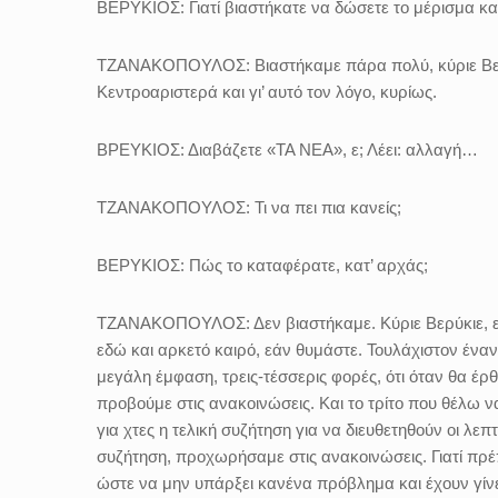
ΒΕΡΥΚΙΟΣ:
Γιατί βιαστήκατε να δώσετε το μέρισμα κα
ΤΖΑΝΑΚΟΠΟΥΛΟΣ:
Βιαστήκαμε πάρα πολύ, κύριε Βερ
Κεντροαριστερά και γι’ αυτό τον λόγο, κυρίως.
ΒΡΕΥΚΙΟΣ:
Διαβάζετε «ΤΑ ΝΕΑ», ε; Λέει: αλλαγή…
ΤΖΑΝΑΚΟΠΟΥΛΟΣ:
Τι να πει πια κανείς;
ΒΕΡΥΚΙΟΣ:
Πώς το καταφέρατε, κατ’ αρχάς;
ΤΖΑΝΑΚΟΠΟΥΛΟΣ:
Δεν βιαστήκαμε.
Κύριε Βερύκιε,
εδώ και αρκετό καιρό, εάν θυμάστε. Τουλάχιστον ένα
μεγάλη έμφαση, τρεις-τέσσερις φορές, ότι όταν θα έρθ
προβούμε στις ανακοινώσεις. Και το τρίτο που θέλω ν
για χτες η τελική συζήτηση για να διευθετηθούν οι λεπ
συζήτηση, προχωρήσαμε στις ανακοινώσεις. Γιατί πρέπει
ώστε να μην υπάρξει κανένα πρόβλημα και έχουν γίνε