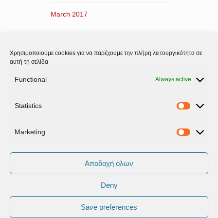
March 2017
February 2017
Χρησιμοποιούμε cookies για να παρέχουμε την πλήρη λειτουργικότητα σε
January 2017
αυτή τη σελίδα
Functional
Always active
December 2016
Statistics
November 2016
Statistic
Marketing
Marketi
Αποδοχή όλων
Deny
Όροι Xρήσης & Πολιτική Προστασίας
Δεδομένων
Save preferences